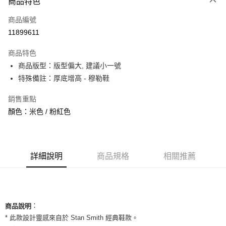
商品特色
信用卡一次付款
商品編號
信用卡分期付款
11899611
3 期 0 利率 每期
NT$626
21家銀行
商品特色
合作金庫商業銀行
第一商業銀行
超商取貨付款
商品版型：版型偏大, 建議小一號
華南商業銀行
彰化商業銀行
特殊備註：厚底增高 - 穆勒鞋
LINE Pay
上海商業儲蓄銀行
台北富邦商業銀行
國泰世華商業銀行
兆豐國際商業銀行
Apple Pay
銷售重點
臺灣中小企業銀行
台中商業銀行
顏色：米色 / 粉紅色
匯豐（台灣）商業銀行
華泰商業銀行
街口支付
聯邦商業銀行
遠東國際商業銀行
元大商業銀行
永豐商業銀行
悠遊付
玉山商業銀行
星展（台灣）商業銀行
台新國際商業銀行
中國信託商業銀行
全盈+PAY
詳細說明
商品規格
相關推薦
台灣樂天信用卡公司
AFTEE先享後付
相關說明
【關於「AFTEE先享後付」】
ATM付款
：
AFTEE先享後付是「在收到商品之後才付款」的支付方式。 讓您購物簡單
商品說明
便利好安心！
* 此款設計靈感來自於 Stan Smith 經典鞋款。
１．簡單：不需註冊會員、不需綁卡、不需儲值。