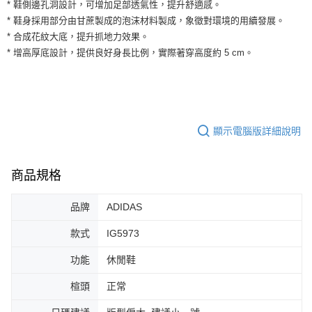
運送方式
* 鞋側邊孔洞設計，可增加足部透氣性，提升舒適感。
２．便利：只要手機號碼，簡訊認證，即可結帳。
* 鞋身採用部分由甘蔗製成的泡沫材料製成，象徵對環境的用續發展。
３．安心：先確認商品／服務後，再付款。
全家取貨付款
* 合成花紋大底，提升抓地力效果。
每筆NT$60，滿NT$1,500(含以上)免運費
【「AFTEE先享後付」結帳流程】
* 增高厚底設計，提供良好身長比例，實際著穿高度約 5 cm。
１．於結帳方式選擇「AFTEE先享後付」後，將跳轉至「AFTEE先享後付」
付款後全家取貨
結帳頁面，進行簡訊認證並確認金額後，即可完成結帳。
２．訂單成立數日內，您將收到繳費通知簡訊。
每筆NT$60，滿NT$1,500(含以上)免運費
３．收到繳費通知簡訊後14天內，點擊此簡訊中的連結，可透過四大超商／
ATM／網路銀行／等多元方式進行付款，方視為交易完成。
7-11取貨付款
※ 請注意：結帳手續完成當下不需立刻繳費，但若您需要取消訂單，請聯絡
顯示電腦版詳細說明
每筆NT$60，滿NT$1,500(含以上)免運費
購買商品的店家。未經商家同意取消之訂單仍視為有效，需透過AFTEE先享
後付繳納相關費用。
付款後7-11取貨
※ 交易是否成功請以「AFTEE先享後付 」之結帳頁面顯示為準，若有關於
是否繳費成功／繳費後需取消欲退款等相關疑問，請聯繫「AFTEE先享後付
商品規格
每筆NT$60，滿NT$1,500(含以上)免運費
客戶支援中心」
https://netprotections.freshdesk.com/support/home
宅配
品牌
ADIDAS
【注意事項】
１．透過由恩沛科技股份有限公司提供之「AFTEE先享後付」服務完成之交
每筆NT$100，滿NT$1,500(含以上)免運費
款式
IG5973
易，需依本服務之必要範圍內提供個人資料，並將交易相關給付款項請求債
權轉讓予恩沛科技股份有限公司。
功能
休閒鞋
２．關於個人資料處理事宜，請瀏覽以下網址：
https://aftee.tw/terms/#terms3
３．未成年的使用者請事先徵得法定代理人或監護人之同意方可使用
楦頭
正常
「AFTEE先享後付」，若未經同意申辦者引起之損失，本公司不負相關責
任。