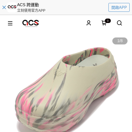
ACS 跨運動
開啟APP
立刻使用官方APP
0
1
/
8