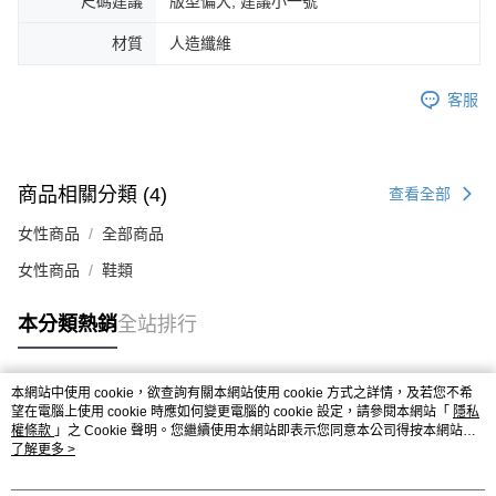
尺碼建議
版型偏大, 建議小一號
４．使用「AFTEE先享後付」時，將依據個別帳號之用戶狀況，依本公司即
時審查核予不同之上限額度；若仍有額度不足之情形，本公司將視審查結果
材質
人造纖維
請求用戶進行身份認證。
５．嚴禁一人註冊多個帳號或使用他人資訊註冊。若發現惡意使用之情形，
恩沛科技股份有限公司將有權停止該用戶之使用額度並採取法律行動。
客服
商品相關分類 (4)
查看全部
女性商品
全部商品
女性商品
鞋類
本分類熱銷
全站排行
本網站中使用 cookie，欲查詢有關本網站使用 cookie 方式之詳情，及若您不希
熱門標籤
望在電腦上使用 cookie 時應如何變更電腦的 cookie 設定，請參閱本網站「
隱私
權條款
」之 Cookie 聲明。您繼續使用本網站即表示您同意本公司得按本網站使
用條款之 Cookie 聲明使用 cookie。
了解更多 >