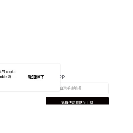
 cookie
kie 聲明
我知道了
官方APP
免費傳送載點至手機
若接到可疑電話，請洽詢165反詐騙專線
本站最佳瀏覽環境請使用 Google Chrome、Firefox 或 Edge 以上版本