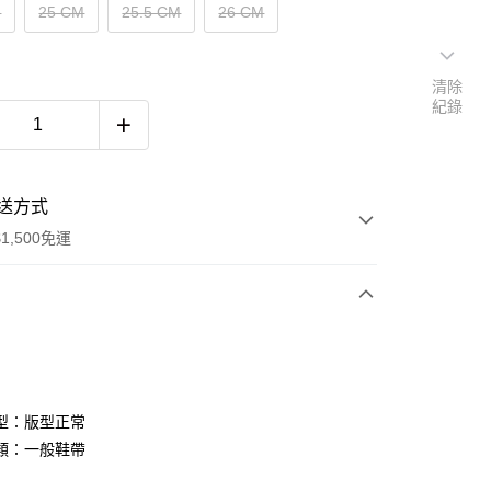
M
25 CM
25.5 CM
26 CM
清除
紀錄
送方式
1,500免運
次付款
期付款
0 利率 每期
NT$793
21家銀行
型：版型正常
庫商業銀行
第一商業銀行
類：一般鞋帶
付款
業銀行
彰化商業銀行