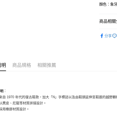
LINE Pay
上海商
顏色：象牙
國泰世
Apple Pay
臺灣中
匯豐（
街口支付
商品相關分
聯邦商
元大商
悠遊付
女性商品
玉山商
分享
台新國
全盈+PAY
女性商品
台灣樂
AFTEE先
依運動類
相關說明
依品牌
【關於「A
ATM付款
說明
商品規格
相關推薦
AFTEE
便利好安
１．簡單
２．便利
運送方式
３．安心
全家取貨
：
說明
【「AFT
感來自 1970 年代的復古鞋款，加大「N」字標誌以及由鞋頭延伸至鞋跟的越野
每筆NT$6
１．於結帳
付」結帳
面以麂皮、尼龍等材質拼接設計。
付款後全
２．訂單
底採用橡膠材質設計。
３．收到繳
每筆NT$6
／ATM／