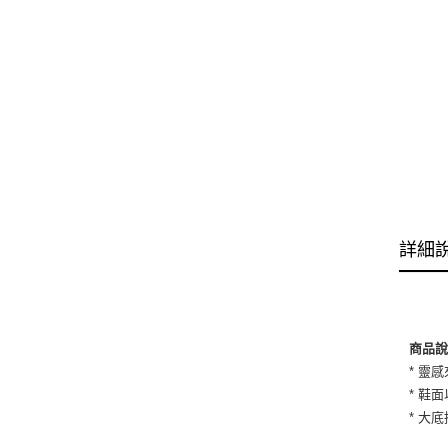
詳細
商品
* 靈
* 鞋
* 大