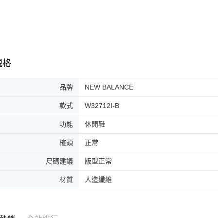
※ 請注意
7-11取貨
絡購買商品
先享後付
每筆NT$6
※ 交易是
是否繳費成
付款後7-1
付客戶支
每筆NT$6
規格
【注意事
宅配
１．透過由
交易，需
品牌
NEW BALANCE
每筆NT$1
求債權轉
２．關於
款式
W32712I-B
https://aft
３．未成
功能
休閒鞋
「AFTE
任。
楦頭
正常
４．使用「
即時審查
尺碼建議
版型正常
結果請求
５．嚴禁
材質
人造纖維
形，恩沛
動。