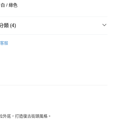
業儲蓄銀行
台北富邦商業銀行
白 / 綠色
華商業銀行
兆豐國際商業銀行
小企業銀行
台中商業銀行
台灣）商業銀行
華泰商業銀行
類 (4)
業銀行
遠東國際商業銀行
業銀行
永豐商業銀行
全部商品
業銀行
星展（台灣）商業銀行
客服
際商業銀行
中國信託商業銀行
鞋類
天信用卡公司
享後付
型
休閒
NEW BALANCE
FTEE先享後付」】
先享後付是「在收到商品之後才付款」的支付方式。 讓您購物簡單
心！
：不需註冊會員、不需綁卡、不需儲值。
：只要手機號碼，簡訊認證，即可結帳。
：先確認商品／服務後，再付款。
付款
EE先享後付」結帳流程】
顆粒外底，打造復古街頭風格。
0，滿NT$1,500(含以上)免運費
方式選擇「AFTEE先享後付」後，將跳轉至「AFTEE先享後
頁面，進行簡訊認證並確認金額後，即可完成結帳。
家取貨
成立數日內，您將收到繳費通知簡訊。
費通知簡訊後14天內，點擊此簡訊中的連結，可透過四大超商
0，滿NT$1,500(含以上)免運費
網路銀行／等多元方式進行付款，方視為交易完成。