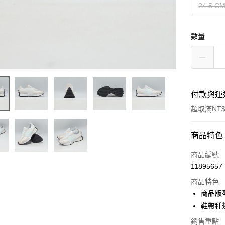
24.5 C
數量
付款與運
超取滿NT$
付款方式
商品特色
信用卡一
商品編號
11895657
信用卡分
商品特色
3 期 
商品版
合作金
鞋帶種
超商取貨
華南商
銷售重點