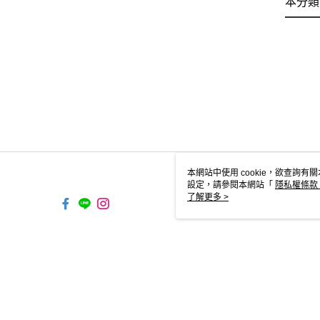
本分類
本網站中使用 cookie，欲查詢有關
設定，請參閱本網站「
隱私權條款
使用 cookie。
了解更多 >
TW-MWG1-67-49 Web2.0 Defaul
© 2026 by 跨運動有限公司