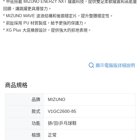
* 中底搭載 MIZUNO ENERZY NXT 緩震科技，提供雙足柔軟緩震和高能量
運送方式
２．便利：只要手機號碼，簡訊認證，即可結帳。
回饋，讓跳躍更具爆發力。
３．安心：先確認商品／服務後，再付款。
全家取貨付款
* MIZUNO WAVE 波浪結構和後跟穩定片，提升整體穩定性。
每筆NT$60，滿NT$1,500(含以上)免運費
【「AFTEE先享後付」結帳流程】
* 前趾採用 PU 材質製成，給予更強的保護力。
１．於結帳方式選擇「AFTEE先享後付」後，將跳轉至「AFTEE先享後付」
* XG Plus 大底橡膠設計，提供強大的抓地表現。
付款後全家取貨
結帳頁面，進行簡訊認證並確認金額後，即可完成結帳。
２．訂單成立數日內，您將收到繳費通知簡訊。
每筆NT$60，滿NT$1,500(含以上)免運費
３．收到繳費通知簡訊後14天內，點擊此簡訊中的連結，可透過四大超商／
ATM／網路銀行／等多元方式進行付款，方視為交易完成。
7-11取貨付款
※ 請注意：結帳手續完成當下不需立刻繳費，但若您需要取消訂單，請聯絡
每筆NT$60，滿NT$1,500(含以上)免運費
購買商品的店家。未經商家同意取消之訂單仍視為有效，需透過AFTEE先享
顯示電腦版詳細說明
後付繳納相關費用。
付款後7-11取貨
※ 交易是否成功請以「AFTEE先享後付 」之結帳頁面顯示為準，若有關於
是否繳費成功／繳費後需取消欲退款等相關疑問，請聯繫「AFTEE先享後付
每筆NT$60，滿NT$1,500(含以上)免運費
客戶支援中心」
https://netprotections.freshdesk.com/support/home
商品規格
宅配
【注意事項】
品牌
MIZUNO
１．透過由恩沛科技股份有限公司提供之「AFTEE先享後付」服務完成之交
每筆NT$100，滿NT$1,500(含以上)免運費
易，需依本服務之必要範圍內提供個人資料，並將交易相關給付款項請求債
款式
V1GC2600-85
權轉讓予恩沛科技股份有限公司。
２．關於個人資料處理事宜，請瀏覽以下網址：
https://aftee.tw/terms/#terms3
功能
排/羽/乒乓球鞋
３．未成年的使用者請事先徵得法定代理人或監護人之同意方可使用
「AFTEE先享後付」，若未經同意申辦者引起之損失，本公司不負相關責
楦頭
正常
任。