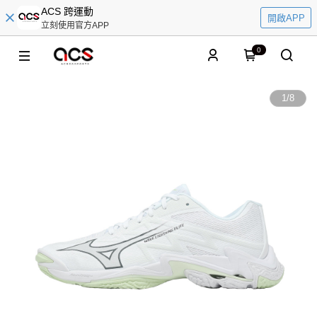
ACS 跨運動
開啟APP
立刻使用官方APP
0
1
/
8