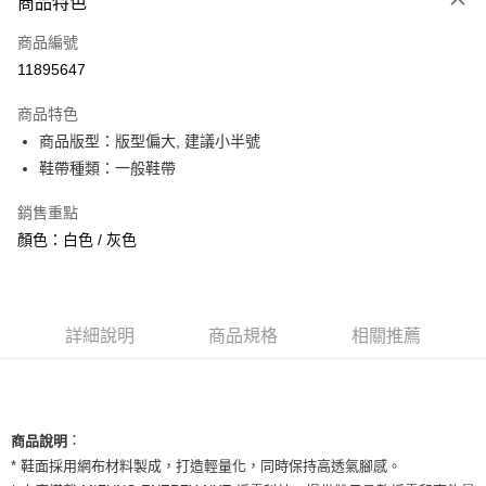
商品特色
信用卡一次付款
商品編號
信用卡分期付款
11895647
3 期 0 利率 每期
NT$1,093
21家銀行
商品特色
合作金庫商業銀行
第一商業銀行
超商取貨付款
商品版型：版型偏大, 建議小半號
華南商業銀行
彰化商業銀行
鞋帶種類：一般鞋帶
LINE Pay
上海商業儲蓄銀行
台北富邦商業銀行
國泰世華商業銀行
兆豐國際商業銀行
Apple Pay
銷售重點
臺灣中小企業銀行
台中商業銀行
顏色：白色 / 灰色
匯豐（台灣）商業銀行
華泰商業銀行
街口支付
聯邦商業銀行
遠東國際商業銀行
元大商業銀行
永豐商業銀行
悠遊付
玉山商業銀行
星展（台灣）商業銀行
台新國際商業銀行
中國信託商業銀行
全盈+PAY
詳細說明
商品規格
相關推薦
台灣樂天信用卡公司
AFTEE先享後付
相關說明
【關於「AFTEE先享後付」】
ATM付款
：
商品說明
AFTEE先享後付是「在收到商品之後才付款」的支付方式。 讓您購物簡單
便利好安心！
* 鞋面採用網布材料製成，打造輕量化，同時保持高透氣腳感。
１．簡單：不需註冊會員、不需綁卡、不需儲值。