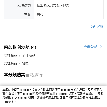
４．使用「AFTEE先享後付」時，將依據個別帳號之用戶狀況，依本公司即
尺碼建議
版型偏大, 建議小半號
時審查核予不同之上限額度；若仍有額度不足之情形，本公司將視審查結果
請求用戶進行身份認證。
材質
網布
５．嚴禁一人註冊多個帳號或使用他人資訊註冊。若發現惡意使用之情形，
恩沛科技股份有限公司將有權停止該用戶之使用額度並採取法律行動。
客服
商品相關分類 (4)
查看全部
女性商品
全部商品
女性商品
鞋類
本分類熱銷
全站排行
本網站中使用 cookie，欲查詢有關本網站使用 cookie 方式之詳情，及若您不希
熱門標籤
望在電腦上使用 cookie 時應如何變更電腦的 cookie 設定，請參閱本網站「
隱私
權條款
」之 Cookie 聲明。您繼續使用本網站即表示您同意本公司得按本網站使
用條款之 Cookie 聲明使用 cookie。
了解更多 >