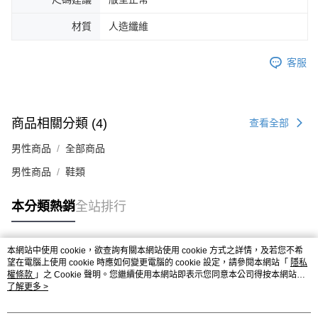
４．使用「AFTEE先享後付」時，將依據個別帳號之用戶狀況，依本公司即
時審查核予不同之上限額度；若仍有額度不足之情形，本公司將視審查結果
材質
人造纖維
請求用戶進行身份認證。
５．嚴禁一人註冊多個帳號或使用他人資訊註冊。若發現惡意使用之情形，
客服
恩沛科技股份有限公司將有權停止該用戶之使用額度並採取法律行動。
商品相關分類 (4)
查看全部
男性商品
全部商品
男性商品
鞋類
本分類熱銷
全站排行
本網站中使用 cookie，欲查詢有關本網站使用 cookie 方式之詳情，及若您不希
熱門標籤
望在電腦上使用 cookie 時應如何變更電腦的 cookie 設定，請參閱本網站「
隱私
權條款
」之 Cookie 聲明。您繼續使用本網站即表示您同意本公司得按本網站使
用條款之 Cookie 聲明使用 cookie。
了解更多 >