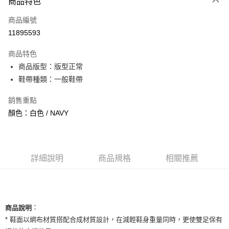
商品特色
信用卡一次付款
商品編號
信用卡分期付款
11895593
3 期 0 利率 每期
NT$960
21家銀行
商品特色
合作金庫商業銀行
第一商業銀行
超商取貨付款
商品版型：版型正常
華南商業銀行
彰化商業銀行
鞋帶種類：一般鞋帶
LINE Pay
上海商業儲蓄銀行
台北富邦商業銀行
國泰世華商業銀行
兆豐國際商業銀行
Apple Pay
銷售重點
臺灣中小企業銀行
台中商業銀行
顏色：白色 / NAVY
匯豐（台灣）商業銀行
華泰商業銀行
街口支付
聯邦商業銀行
遠東國際商業銀行
元大商業銀行
永豐商業銀行
悠遊付
玉山商業銀行
星展（台灣）商業銀行
台新國際商業銀行
中國信託商業銀行
全盈+PAY
詳細說明
商品規格
相關推薦
台灣樂天信用卡公司
AFTEE先享後付
相關說明
【關於「AFTEE先享後付」】
ATM付款
：
商品說明
AFTEE先享後付是「在收到商品之後才付款」的支付方式。 讓您購物簡單
便利好安心！
* 鞋面以網布材質搭配合成材質設計，在減輕鞋身重量同時，更使雙足保有
１．簡單：不需註冊會員、不需綁卡、不需儲值。