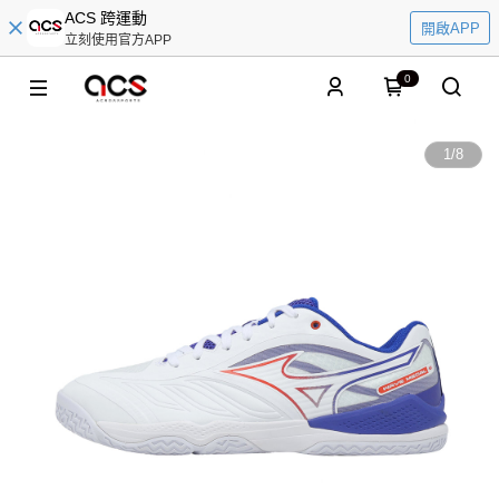
ACS 跨運動
開啟APP
立刻使用官方APP
0
1
/
8