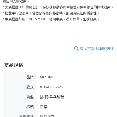
絕佳的支撐效果。
運送方式
２．便利：只要手機號碼，簡訊認證，即可結帳。
* 大底搭載 XG 橡膠設計，在快速移動過程中使雙足保有絕佳的抓地效果。
３．安心：先確認商品／服務後，再付款。
全家取貨付款
* 搭載平行波浪片，使雙足在側向移動時，能保有絕佳的穩定性。
每筆NT$60，滿NT$1,500(含以上)免運費
【「AFTEE先享後付」結帳流程】
* 中底搭載全新 ENERZY NXT 發泡中底，提升輕量、加速效果。
１．於結帳方式選擇「AFTEE先享後付」後，將跳轉至「AFTEE先享後付」
付款後全家取貨
結帳頁面，進行簡訊認證並確認金額後，即可完成結帳。
２．訂單成立數日內，您將收到繳費通知簡訊。
每筆NT$60，滿NT$1,500(含以上)免運費
３．收到繳費通知簡訊後14天內，點擊此簡訊中的連結，可透過四大超商／
ATM／網路銀行／等多元方式進行付款，方視為交易完成。
7-11取貨付款
※ 請注意：結帳手續完成當下不需立刻繳費，但若您需要取消訂單，請聯絡
顯示電腦版詳細說明
每筆NT$60，滿NT$1,500(含以上)免運費
購買商品的店家。未經商家同意取消之訂單仍視為有效，需透過AFTEE先享
後付繳納相關費用。
付款後7-11取貨
※ 交易是否成功請以「AFTEE先享後付 」之結帳頁面顯示為準，若有關於
商品規格
是否繳費成功／繳費後需取消欲退款等相關疑問，請聯繫「AFTEE先享後付
每筆NT$60，滿NT$1,500(含以上)免運費
客戶支援中心」
https://netprotections.freshdesk.com/support/home
宅配
品牌
MIZUNO
【注意事項】
１．透過由恩沛科技股份有限公司提供之「AFTEE先享後付」服務完成之交
每筆NT$100，滿NT$1,500(含以上)免運費
款式
81GA2582-21
易，需依本服務之必要範圍內提供個人資料，並將交易相關給付款項請求債
權轉讓予恩沛科技股份有限公司。
功能
排/羽/乒乓球鞋
２．關於個人資料處理事宜，請瀏覽以下網址：
https://aftee.tw/terms/#terms3
楦頭
正常
３．未成年的使用者請事先徵得法定代理人或監護人之同意方可使用
「AFTEE先享後付」，若未經同意申辦者引起之損失，本公司不負相關責
任。
尺碼建議
版型正常