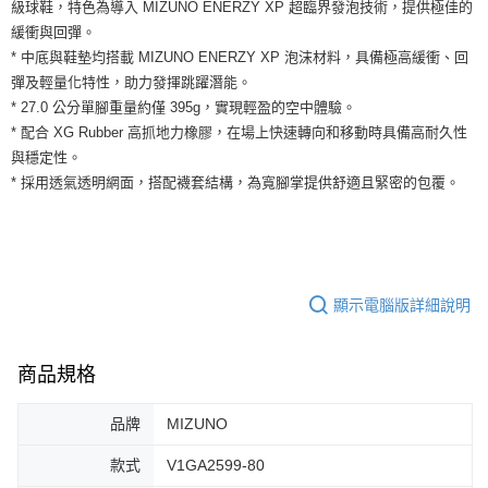
運送方式
級球鞋，特色為導入 MIZUNO ENERZY XP 超臨界發泡技術，提供極佳的
２．便利：只要手機號碼，簡訊認證，即可結帳。
緩衝與回彈。
３．安心：先確認商品／服務後，再付款。
全家取貨付款
* 中底與鞋墊均搭載 MIZUNO ENERZY XP 泡沫材料，具備極高緩衝、回
每筆NT$60，滿NT$1,500(含以上)免運費
【「AFTEE先享後付」結帳流程】
彈及輕量化特性，助力發揮跳躍潛能。
１．於結帳方式選擇「AFTEE先享後付」後，將跳轉至「AFTEE先享後付」
* 27.0 公分單腳重量約僅 395g，實現輕盈的空中體驗。
付款後全家取貨
結帳頁面，進行簡訊認證並確認金額後，即可完成結帳。
* 配合 XG Rubber 高抓地力橡膠，在場上快速轉向和移動時具備高耐久性
２．訂單成立數日內，您將收到繳費通知簡訊。
每筆NT$60，滿NT$1,500(含以上)免運費
３．收到繳費通知簡訊後14天內，點擊此簡訊中的連結，可透過四大超商／
與穩定性。
ATM／網路銀行／等多元方式進行付款，方視為交易完成。
7-11取貨付款
* 採用透氣透明網面，搭配襪套結構，為寬腳掌提供舒適且緊密的包覆。
※ 請注意：結帳手續完成當下不需立刻繳費，但若您需要取消訂單，請聯絡
每筆NT$60，滿NT$1,500(含以上)免運費
購買商品的店家。未經商家同意取消之訂單仍視為有效，需透過AFTEE先享
後付繳納相關費用。
付款後7-11取貨
※ 交易是否成功請以「AFTEE先享後付 」之結帳頁面顯示為準，若有關於
是否繳費成功／繳費後需取消欲退款等相關疑問，請聯繫「AFTEE先享後付
每筆NT$60，滿NT$1,500(含以上)免運費
客戶支援中心」
https://netprotections.freshdesk.com/support/home
顯示電腦版詳細說明
宅配
【注意事項】
１．透過由恩沛科技股份有限公司提供之「AFTEE先享後付」服務完成之交
每筆NT$100，滿NT$1,500(含以上)免運費
易，需依本服務之必要範圍內提供個人資料，並將交易相關給付款項請求債
商品規格
權轉讓予恩沛科技股份有限公司。
２．關於個人資料處理事宜，請瀏覽以下網址：
品牌
MIZUNO
https://aftee.tw/terms/#terms3
３．未成年的使用者請事先徵得法定代理人或監護人之同意方可使用
款式
V1GA2599-80
「AFTEE先享後付」，若未經同意申辦者引起之損失，本公司不負相關責
任。