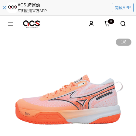
ACS 跨運動
開啟APP
立刻使用官方APP
0
1
/
8