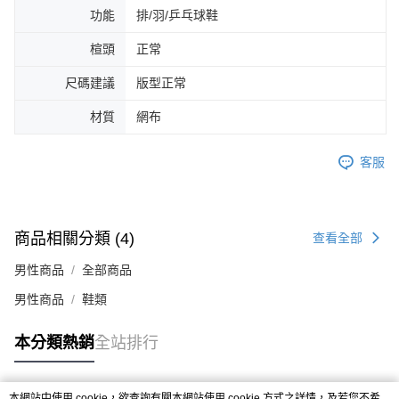
４．使用「AFTEE先享後付」時，將依據個別帳號之用戶狀況，依本公司即
功能
排/羽/乒乓球鞋
時審查核予不同之上限額度；若仍有額度不足之情形，本公司將視審查結果
請求用戶進行身份認證。
楦頭
正常
５．嚴禁一人註冊多個帳號或使用他人資訊註冊。若發現惡意使用之情形，
恩沛科技股份有限公司將有權停止該用戶之使用額度並採取法律行動。
尺碼建議
版型正常
材質
網布
客服
商品相關分類 (4)
查看全部
男性商品
全部商品
男性商品
鞋類
本分類熱銷
全站排行
本網站中使用 cookie，欲查詢有關本網站使用 cookie 方式之詳情，及若您不希