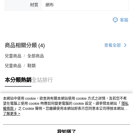
材質
網布
４．使用「AFTEE先享後付」時，將依據個別帳號之用戶狀況，依本公司即
時審查核予不同之上限額度；若仍有額度不足之情形，本公司將視審查結果
請求用戶進行身份認證。
客服
５．嚴禁一人註冊多個帳號或使用他人資訊註冊。若發現惡意使用之情形，
恩沛科技股份有限公司將有權停止該用戶之使用額度並採取法律行動。
商品相關分類 (4)
查看全部
兒童商品
全部商品
兒童商品
鞋類
本分類熱銷
全站排行
本網站中使用 cookie，欲查詢有關本網站使用 cookie 方式之詳情，及若您不希
熱門標籤
望在電腦上使用 cookie 時應如何變更電腦的 cookie 設定，請參閱本網站「
隱私
權條款
」之 Cookie 聲明。您繼續使用本網站即表示您同意本公司得按本網站使
用條款之 Cookie 聲明使用 cookie。
了解更多 >
我知道了