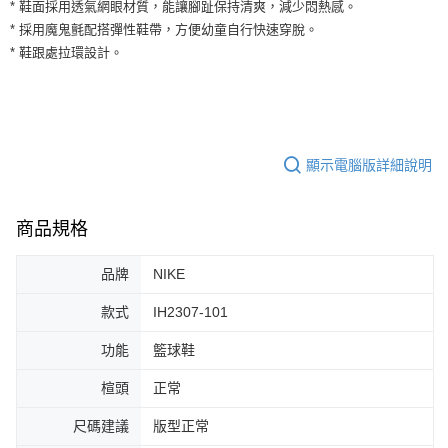
運送方式
* 鞋面採用透氣網眼材質，能讓腳趾保持清爽，減少悶熱感。
２．便利：只要手機號碼，簡訊認證，即可結帳。
* 採用魔鬼氈配搭彈性鞋帶，方便幼童自行快速穿脫。
３．安心：先確認商品／服務後，再付款。
全家取貨付款
* 鞋跟處拉環設計。
每筆NT$60，滿NT$1,500(含以上)免運費
【「AFTEE先享後付」結帳流程】
１．於結帳方式選擇「AFTEE先享後付」後，將跳轉至「AFTEE先享後付」
付款後全家取貨
結帳頁面，進行簡訊認證並確認金額後，即可完成結帳。
２．訂單成立數日內，您將收到繳費通知簡訊。
每筆NT$60，滿NT$1,500(含以上)免運費
３．收到繳費通知簡訊後14天內，點擊此簡訊中的連結，可透過四大超商／
ATM／網路銀行／等多元方式進行付款，方視為交易完成。
顯示電腦版詳細說明
7-11取貨付款
※ 請注意：結帳手續完成當下不需立刻繳費，但若您需要取消訂單，請聯絡
每筆NT$60，滿NT$1,500(含以上)免運費
購買商品的店家。未經商家同意取消之訂單仍視為有效，需透過AFTEE先享
後付繳納相關費用。
商品規格
付款後7-11取貨
※ 交易是否成功請以「AFTEE先享後付 」之結帳頁面顯示為準，若有關於
是否繳費成功／繳費後需取消欲退款等相關疑問，請聯繫「AFTEE先享後付
每筆NT$60，滿NT$1,500(含以上)免運費
客戶支援中心」
https://netprotections.freshdesk.com/support/home
品牌
NIKE
宅配
【注意事項】
款式
IH2307-101
１．透過由恩沛科技股份有限公司提供之「AFTEE先享後付」服務完成之交
每筆NT$100，滿NT$1,500(含以上)免運費
易，需依本服務之必要範圍內提供個人資料，並將交易相關給付款項請求債
功能
籃球鞋
權轉讓予恩沛科技股份有限公司。
２．關於個人資料處理事宜，請瀏覽以下網址：
楦頭
正常
https://aftee.tw/terms/#terms3
３．未成年的使用者請事先徵得法定代理人或監護人之同意方可使用
尺碼建議
版型正常
「AFTEE先享後付」，若未經同意申辦者引起之損失，本公司不負相關責
任。