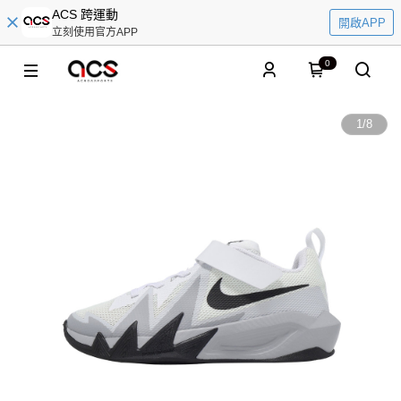
ACS 跨運動
開啟APP
立刻使用官方APP
0
1
/
8