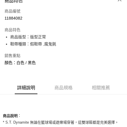
商品特色
信用卡一次付款
商品編號
信用卡分期付款
11884082
3 期 0 利率 每期
NT$526
21家銀行
商品特色
合作金庫商業銀行
第一商業銀行
超商取貨付款
商品版型：版型正常
華南商業銀行
彰化商業銀行
鞋帶種類：假鞋帶 ,魔鬼氈
LINE Pay
上海商業儲蓄銀行
台北富邦商業銀行
國泰世華商業銀行
兆豐國際商業銀行
Apple Pay
銷售重點
臺灣中小企業銀行
台中商業銀行
顏色：白色 / 黑色
匯豐（台灣）商業銀行
華泰商業銀行
街口支付
聯邦商業銀行
遠東國際商業銀行
元大商業銀行
永豐商業銀行
悠遊付
玉山商業銀行
星展（台灣）商業銀行
台新國際商業銀行
中國信託商業銀行
全盈+PAY
詳細說明
商品規格
相關推薦
台灣樂天信用卡公司
AFTEE先享後付
相關說明
【關於「AFTEE先享後付」】
ATM付款
：
AFTEE先享後付是「在收到商品之後才付款」的支付方式。 讓您購物簡單
商品說明
便利好安心！
* S.T. Dynamite 無論在籃球場或遊樂場穿著，這雙球鞋都是完美選擇。
１．簡單：不需註冊會員、不需綁卡、不需儲值。