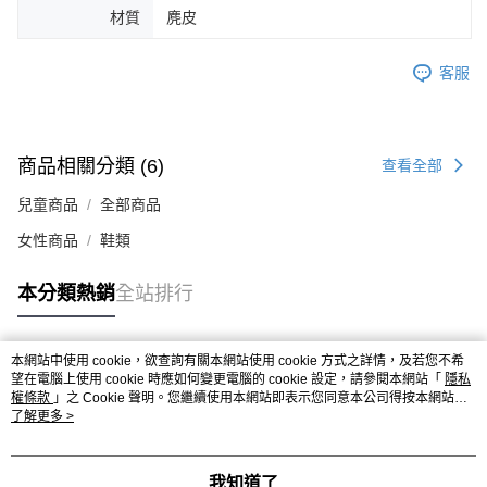
材質
麂皮
４．使用「AFTEE先享後付」時，將依據個別帳號之用戶狀況，依本公司即
時審查核予不同之上限額度；若仍有額度不足之情形，本公司將視審查結果
請求用戶進行身份認證。
客服
５．嚴禁一人註冊多個帳號或使用他人資訊註冊。若發現惡意使用之情形，
恩沛科技股份有限公司將有權停止該用戶之使用額度並採取法律行動。
商品相關分類 (6)
查看全部
兒童商品
全部商品
女性商品
鞋類
本分類熱銷
全站排行
本網站中使用 cookie，欲查詢有關本網站使用 cookie 方式之詳情，及若您不希
熱門標籤
望在電腦上使用 cookie 時應如何變更電腦的 cookie 設定，請參閱本網站「
隱私
權條款
」之 Cookie 聲明。您繼續使用本網站即表示您同意本公司得按本網站使
用條款之 Cookie 聲明使用 cookie。
了解更多 >
我知道了