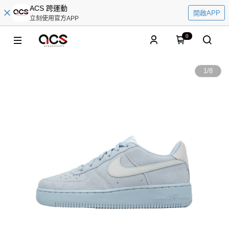
ACS 跨運動
開啟APP
立刻使用官方APP
0
1
/
8