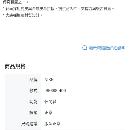
運送方式
傳奇鞋履之一。
２．便利：只要手機號碼，簡訊認證，即可結帳。
* 鞋面採用麂皮與合成皮革拼接，提供耐久性、支撐力與復古質感。
３．安心：先確認商品／服務後，再付款。
全家取貨付款
* 大底採橡膠材質設計。
每筆NT$60，滿NT$1,500(含以上)免運費
【「AFTEE先享後付」結帳流程】
１．於結帳方式選擇「AFTEE先享後付」後，將跳轉至「AFTEE先享後付」
付款後全家取貨
結帳頁面，進行簡訊認證並確認金額後，即可完成結帳。
２．訂單成立數日內，您將收到繳費通知簡訊。
每筆NT$60，滿NT$1,500(含以上)免運費
３．收到繳費通知簡訊後14天內，點擊此簡訊中的連結，可透過四大超商／
ATM／網路銀行／等多元方式進行付款，方視為交易完成。
顯示電腦版詳細說明
7-11取貨付款
※ 請注意：結帳手續完成當下不需立刻繳費，但若您需要取消訂單，請聯絡
每筆NT$60，滿NT$1,500(含以上)免運費
購買商品的店家。未經商家同意取消之訂單仍視為有效，需透過AFTEE先享
後付繳納相關費用。
商品規格
付款後7-11取貨
※ 交易是否成功請以「AFTEE先享後付 」之結帳頁面顯示為準，若有關於
是否繳費成功／繳費後需取消欲退款等相關疑問，請聯繫「AFTEE先享後付
每筆NT$60，滿NT$1,500(含以上)免運費
客戶支援中心」
https://netprotections.freshdesk.com/support/home
品牌
NIKE
宅配
【注意事項】
款式
IB5688-400
１．透過由恩沛科技股份有限公司提供之「AFTEE先享後付」服務完成之交
每筆NT$100，滿NT$1,500(含以上)免運費
易，需依本服務之必要範圍內提供個人資料，並將交易相關給付款項請求債
功能
休閒鞋
權轉讓予恩沛科技股份有限公司。
２．關於個人資料處理事宜，請瀏覽以下網址：
楦頭
正常
https://aftee.tw/terms/#terms3
３．未成年的使用者請事先徵得法定代理人或監護人之同意方可使用
尺碼建議
版型正常
「AFTEE先享後付」，若未經同意申辦者引起之損失，本公司不負相關責
任。