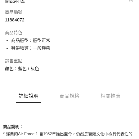
商品特色
信用卡一次付款
商品編號
信用卡分期付款
11884072
3 期 0 利率 每期
NT$693
21家銀行
商品特色
合作金庫商業銀行
第一商業銀行
超商取貨付款
商品版型：版型正常
華南商業銀行
彰化商業銀行
鞋帶種類：一般鞋帶
LINE Pay
上海商業儲蓄銀行
台北富邦商業銀行
國泰世華商業銀行
兆豐國際商業銀行
Apple Pay
銷售重點
臺灣中小企業銀行
台中商業銀行
顏色：藍色 / 灰色
匯豐（台灣）商業銀行
華泰商業銀行
街口支付
聯邦商業銀行
遠東國際商業銀行
元大商業銀行
永豐商業銀行
悠遊付
玉山商業銀行
星展（台灣）商業銀行
台新國際商業銀行
中國信託商業銀行
全盈+PAY
詳細說明
商品規格
相關推薦
台灣樂天信用卡公司
AFTEE先享後付
相關說明
【關於「AFTEE先享後付」】
ATM付款
：
AFTEE先享後付是「在收到商品之後才付款」的支付方式。 讓您購物簡單
商品說明
便利好安心！
* 經典的Air Force 1 自1982年推出至今，仍然是街頭文化中極具代表性的
１．簡單：不需註冊會員、不需綁卡、不需儲值。