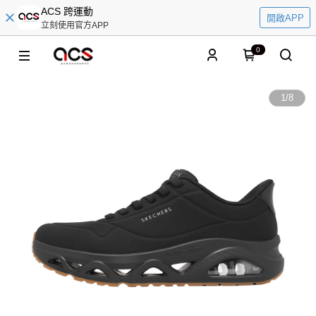
ACS 跨運動
開啟APP
立刻使用官方APP
0
1
/
8