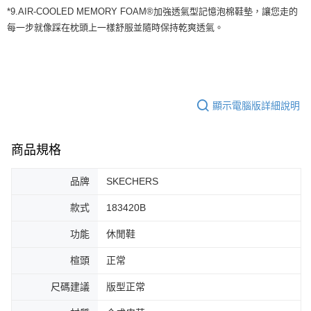
４．使用「AFTEE先享後付」時，將依據個別帳號之用戶狀況，依本公司即
*9.AIR-COOLED MEMORY FOAM®加強透氣型記憶泡棉鞋墊，讓您走的
時審查核予不同之上限額度；若仍有額度不足之情形，本公司將視審查結果
每一步就像踩在枕頭上一樣舒服並隨時保持乾爽透氣。
請求用戶進行身份認證。
５．嚴禁一人註冊多個帳號或使用他人資訊註冊。若發現惡意使用之情形，
恩沛科技股份有限公司將有權停止該用戶之使用額度並採取法律行動。
顯示電腦版詳細說明
商品規格
品牌
SKECHERS
款式
183420B
功能
休閒鞋
楦頭
正常
尺碼建議
版型正常