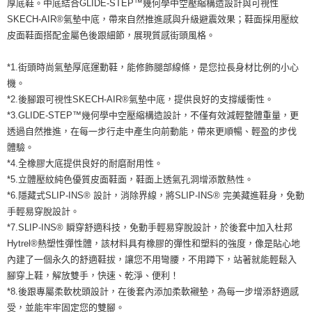
厚底鞋。中底結合GLIDE-STEP™幾何學中空壓縮構造設計與可視性
運送方式
２．便利：只要手機號碼，簡訊認證，即可結帳。
SKECH-AIR®氣墊中底，帶來自然推進感與升級避震效果；鞋面採用壓紋
３．安心：先確認商品／服務後，再付款。
全家取貨付款
皮面鞋面搭配金屬色後跟細節，展現質感街頭風格。
每筆NT$60，滿NT$1,500(含以上)免運費
【「AFTEE先享後付」結帳流程】
１．於結帳方式選擇「AFTEE先享後付」後，將跳轉至「AFTEE先享後付」
*1.街頭時尚氣墊厚底運動鞋，能修飾腿部線條，是您拉長身材比例的小心
付款後全家取貨
結帳頁面，進行簡訊認證並確認金額後，即可完成結帳。
機。
２．訂單成立數日內，您將收到繳費通知簡訊。
每筆NT$60，滿NT$1,500(含以上)免運費
３．收到繳費通知簡訊後14天內，點擊此簡訊中的連結，可透過四大超商／
*2.後腳跟可視性SKECH-AIR®氣墊中底，提供良好的支撐緩衝性。
ATM／網路銀行／等多元方式進行付款，方視為交易完成。
*3.GLIDE-STEP™幾何學中空壓縮構造設計，不僅有效減輕整體重量，更
7-11取貨付款
※ 請注意：結帳手續完成當下不需立刻繳費，但若您需要取消訂單，請聯絡
透過自然推進，在每一步行走中產生向前動能，帶來更順暢、輕盈的步伐
每筆NT$60，滿NT$1,500(含以上)免運費
購買商品的店家。未經商家同意取消之訂單仍視為有效，需透過AFTEE先享
體驗。
後付繳納相關費用。
付款後7-11取貨
※ 交易是否成功請以「AFTEE先享後付 」之結帳頁面顯示為準，若有關於
*4.全橡膠大底提供良好的耐磨耐用性。
是否繳費成功／繳費後需取消欲退款等相關疑問，請聯繫「AFTEE先享後付
每筆NT$60，滿NT$1,500(含以上)免運費
*5.立體壓紋純色優質皮面鞋面，鞋面上透氣孔洞增添散熱性。
客戶支援中心」
https://netprotections.freshdesk.com/support/home
*6.隱藏式SLIP-INS® 設計，消除界線，將SLIP-INS® 完美藏進鞋身，免動
宅配
【注意事項】
手輕易穿脫設計。
１．透過由恩沛科技股份有限公司提供之「AFTEE先享後付」服務完成之交
每筆NT$100，滿NT$1,500(含以上)免運費
*7.SLIP-INS® 瞬穿舒適科技，免動手輕易穿脫設計，於後套中加入杜邦
易，需依本服務之必要範圍內提供個人資料，並將交易相關給付款項請求債
Hytrel®熱塑性彈性體，該材料具有橡膠的彈性和塑料的強度，像是貼心地
權轉讓予恩沛科技股份有限公司。
內建了一個永久的舒適鞋拔，讓您不用彎腰，不用蹲下，站著就能輕鬆入
２．關於個人資料處理事宜，請瀏覽以下網址：
https://aftee.tw/terms/#terms3
腳穿上鞋，解放雙手，快速、乾淨、便利！
３．未成年的使用者請事先徵得法定代理人或監護人之同意方可使用
*8.後跟專屬柔軟枕頭設計，在後套內添加柔軟襯墊，為每一步增添舒適感
「AFTEE先享後付」，若未經同意申辦者引起之損失，本公司不負相關責
受，並能牢牢固定您的雙腳。
任。