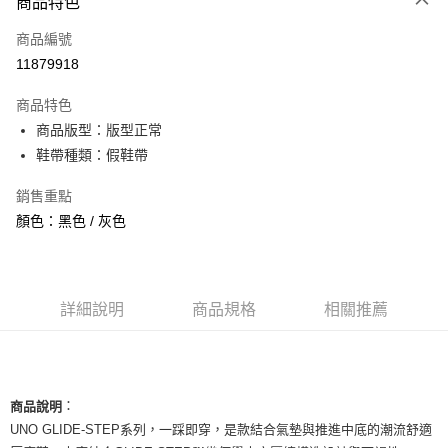
商品特色
信用卡一次付款
商品編號
信用卡分期付款
11879918
3 期 0 利率 每期
NT$1,053
21家銀行
商品特色
合作金庫商業銀行
第一商業銀行
超商取貨付款
商品版型：版型正常
華南商業銀行
彰化商業銀行
鞋帶種類：假鞋帶
LINE Pay
上海商業儲蓄銀行
台北富邦商業銀行
國泰世華商業銀行
兆豐國際商業銀行
Apple Pay
銷售重點
臺灣中小企業銀行
台中商業銀行
顏色：黑色 / 灰色
匯豐（台灣）商業銀行
華泰商業銀行
街口支付
聯邦商業銀行
遠東國際商業銀行
元大商業銀行
永豐商業銀行
悠遊付
玉山商業銀行
星展（台灣）商業銀行
台新國際商業銀行
中國信託商業銀行
全盈+PAY
詳細說明
商品規格
相關推薦
台灣樂天信用卡公司
AFTEE先享後付
相關說明
【關於「AFTEE先享後付」】
ATM付款
：
商品說明
AFTEE先享後付是「在收到商品之後才付款」的支付方式。 讓您購物簡單
便利好安心！
UNO GLIDE-STEP系列，一踩即穿，是款結合氣墊與推進中底的潮流舒適
１．簡單：不需註冊會員、不需綁卡、不需儲值。