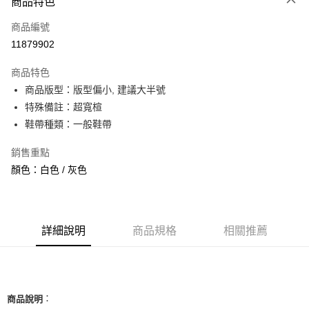
商品特色
信用卡一次付款
商品編號
信用卡分期付款
11879902
3 期 0 利率 每期
NT$560
21家銀行
商品特色
合作金庫商業銀行
第一商業銀行
超商取貨付款
商品版型：版型偏小, 建議大半號
華南商業銀行
彰化商業銀行
特殊備註：超寬楦
LINE Pay
上海商業儲蓄銀行
台北富邦商業銀行
國泰世華商業銀行
兆豐國際商業銀行
鞋帶種類：一般鞋帶
Apple Pay
臺灣中小企業銀行
台中商業銀行
銷售重點
匯豐（台灣）商業銀行
華泰商業銀行
街口支付
聯邦商業銀行
遠東國際商業銀行
顏色：白色 / 灰色
元大商業銀行
永豐商業銀行
悠遊付
玉山商業銀行
星展（台灣）商業銀行
台新國際商業銀行
中國信託商業銀行
全盈+PAY
台灣樂天信用卡公司
詳細說明
商品規格
相關推薦
AFTEE先享後付
相關說明
【關於「AFTEE先享後付」】
ATM付款
AFTEE先享後付是「在收到商品之後才付款」的支付方式。 讓您購物簡單
便利好安心！
：
商品說明
１．簡單：不需註冊會員、不需綁卡、不需儲值。