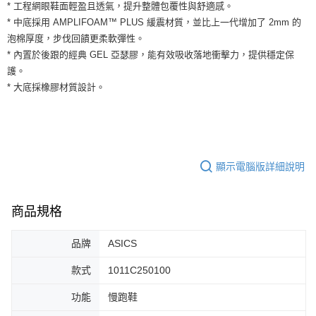
運送方式
* 工程網眼鞋面輕盈且透氣，提升整體包覆性與舒適感。
２．便利：只要手機號碼，簡訊認證，即可結帳。
* 中底採用 AMPLIFOAM™ PLUS 緩震材質，並比上一代增加了 2mm 的
３．安心：先確認商品／服務後，再付款。
全家取貨付款
泡棉厚度，步伐回饋更柔軟彈性。
每筆NT$60，滿NT$1,500(含以上)免運費
【「AFTEE先享後付」結帳流程】
* 內置於後跟的經典 GEL 亞瑟膠，能有效吸收落地衝擊力，提供穩定保
１．於結帳方式選擇「AFTEE先享後付」後，將跳轉至「AFTEE先享後付」
護。
付款後全家取貨
結帳頁面，進行簡訊認證並確認金額後，即可完成結帳。
２．訂單成立數日內，您將收到繳費通知簡訊。
* 大底採橡膠材質設計。
每筆NT$60，滿NT$1,500(含以上)免運費
３．收到繳費通知簡訊後14天內，點擊此簡訊中的連結，可透過四大超商／
ATM／網路銀行／等多元方式進行付款，方視為交易完成。
7-11取貨付款
※ 請注意：結帳手續完成當下不需立刻繳費，但若您需要取消訂單，請聯絡
每筆NT$60，滿NT$1,500(含以上)免運費
購買商品的店家。未經商家同意取消之訂單仍視為有效，需透過AFTEE先享
後付繳納相關費用。
付款後7-11取貨
※ 交易是否成功請以「AFTEE先享後付 」之結帳頁面顯示為準，若有關於
顯示電腦版詳細說明
是否繳費成功／繳費後需取消欲退款等相關疑問，請聯繫「AFTEE先享後付
每筆NT$60，滿NT$1,500(含以上)免運費
客戶支援中心」
https://netprotections.freshdesk.com/support/home
宅配
商品規格
【注意事項】
１．透過由恩沛科技股份有限公司提供之「AFTEE先享後付」服務完成之交
每筆NT$100，滿NT$1,500(含以上)免運費
易，需依本服務之必要範圍內提供個人資料，並將交易相關給付款項請求債
品牌
ASICS
權轉讓予恩沛科技股份有限公司。
２．關於個人資料處理事宜，請瀏覽以下網址：
款式
1011C250100
https://aftee.tw/terms/#terms3
３．未成年的使用者請事先徵得法定代理人或監護人之同意方可使用
功能
慢跑鞋
「AFTEE先享後付」，若未經同意申辦者引起之損失，本公司不負相關責
任。