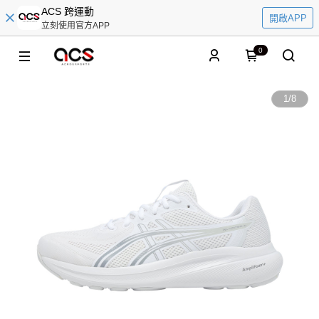
ACS 跨運動
開啟APP
立刻使用官方APP
0
1
/
8