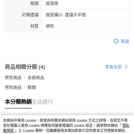
楦頭
超寬楦
４．使用「AFTEE先享後付」時，將依據個別帳號之用戶狀況，依本公司即
時審查核予不同之上限額度；若仍有額度不足之情形，本公司將視審查結果
尺碼建議
版型偏小, 建議大半號
請求用戶進行身份認證。
５．嚴禁一人註冊多個帳號或使用他人資訊註冊。若發現惡意使用之情形，
材質
網布
恩沛科技股份有限公司將有權停止該用戶之使用額度並採取法律行動。
客服
商品相關分類 (4)
查看全部
男性商品
全部商品
男性商品
鞋類
本分類熱銷
全站排行
本網站中使用 cookie，欲查詢有關本網站使用 cookie 方式之詳情，及若您不希
熱門標籤
望在電腦上使用 cookie 時應如何變更電腦的 cookie 設定，請參閱本網站「
隱私
權條款
」之 Cookie 聲明。您繼續使用本網站即表示您同意本公司得按本網站使