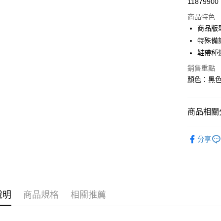
11879900
信用卡分
商品特色
3 期 
商品版
合作金
特殊備
超商取貨
華南商
鞋帶種
LINE Pay
上海商
銷售重點
國泰世
Apple Pay
顏色：黑色 
臺灣中
匯豐（
街口支付
聯邦商
商品相關分
元大商
悠遊付
玉山商
男性商品
台新國
全盈+PAY
分享
台灣樂
男性商品
AFTEE先
相關說明
依運動類
【關於「A
ATM付款
依品牌
AFTEE
便利好安
說明
商品規格
相關推薦
１．簡單
２．便利
運送方式
３．安心