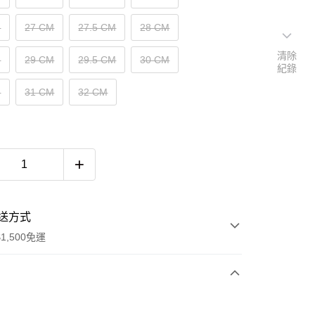
M
27 CM
27.5 CM
28 CM
清除
M
29 CM
29.5 CM
30 CM
紀錄
M
31 CM
32 CM
送方式
1,500免運
次付款