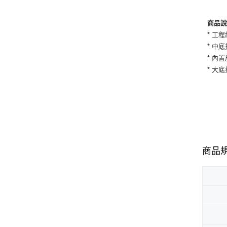
商品
* 工
* 中
* 內
* 大
商品