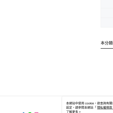
本分類
本網站中使用 cookie，欲查詢有關
設定，請參閱本網站「
隱私權條款
使用 cookie。
了解更多 >