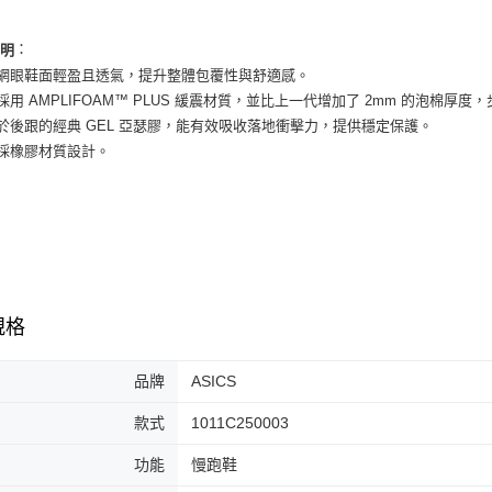
全家取貨
【「AFT
：
每筆NT$6
１．於結帳
說明
付」結帳
程網眼鞋面輕盈且透氣，提升整體包覆性與舒適感。
付款後全
２．訂單
底採用 AMPLIFOAM™ PLUS 緩震材質，並比上一代增加了 2mm 的泡棉厚
３．收到繳
每筆NT$6
置於後跟的經典 GEL 亞瑟膠，能有效吸收落地衝擊力，提供穩定保護。
／ATM／
※ 請注意
底採橡膠材質設計。
7-11取貨
絡購買商品
先享後付
每筆NT$6
※ 交易是
是否繳費成
付款後7-1
付客戶支
每筆NT$6
【注意事
宅配
１．透過由
規格
交易，需
每筆NT$1
求債權轉
２．關於
品牌
ASICS
https://aft
３．未成
款式
1011C250003
「AFTE
任。
功能
慢跑鞋
４．使用「
即時審查