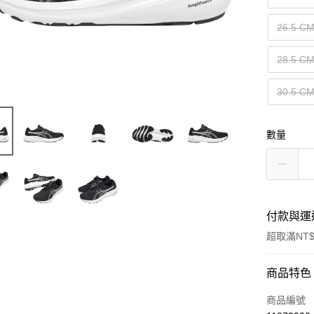
26.5 C
28.5 C
30.5 C
數量
付款與運
超取滿NT$
付款方式
商品特色
信用卡一
商品編號