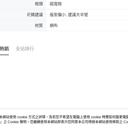
結果請求
楦頭
超寬楦
５．嚴禁
形，恩沛
尺碼建議
版型偏小, 建議大半號
動。
材質
網布
熱銷
全站排行
本網站使用 cookie 方式之詳情，及若您不希望在電腦上使用 cookie 時應如何變更電腦的
」之 Cookie 聲明。您繼續使用本網站即表示您同意本公司得按本網站使用條款之 Coo
關於我們
客服資訊