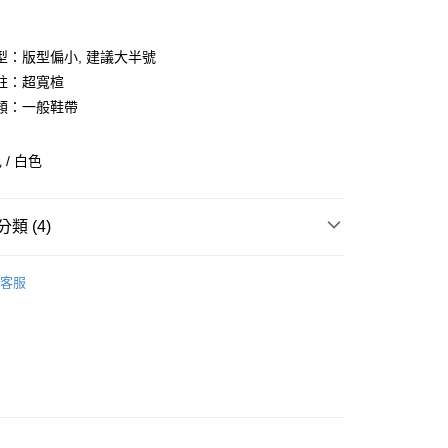
期付款
0 利率 每期
NT$593
21家銀行
型：版型偏小, 建議大半號
庫商業銀行
第一商業銀行
註：超寬楦
付款
業銀行
彰化商業銀行
類：一般鞋帶
業儲蓄銀行
台北富邦商業銀行
華商業銀行
兆豐國際商業銀行
/ 白色
小企業銀行
台中商業銀行
台灣）商業銀行
華泰商業銀行
業銀行
遠東國際商業銀行
類 (4)
業銀行
永豐商業銀行
業銀行
星展（台灣）商業銀行
全部商品
際商業銀行
中國信託商業銀行
客服
天信用卡公司
鞋類
享後付
型
跑步
FTEE先享後付」】
ASICS
先享後付是「在收到商品之後才付款」的支付方式。 讓您購物簡單
心！
：不需註冊會員、不需綁卡、不需儲值。
：只要手機號碼，簡訊認證，即可結帳。
：先確認商品／服務後，再付款。