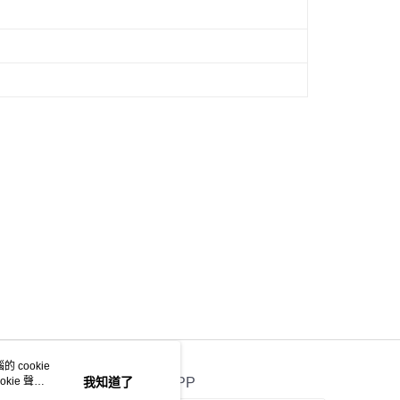
用戶進行身份認證。
一人註冊多個帳號或使用他人資訊註冊。若發現惡意使用之情
科技股份有限公司將有權停止該用戶之使用額度並採取法律行
 cookie
kie 聲明
我知道了
官方APP