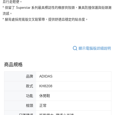
運送方式
且行走輕便。
２．便利：只要手機號碼，簡訊認證，即可結帳。
* 保留了 Superstar 系列最具標誌性的橡膠貝殼頭，兼具防撞保護與街頭潮
３．安心：先確認商品／服務後，再付款。
全家取貨付款
流感。
每筆NT$60，滿NT$1,500(含以上)免運費
【「AFTEE先享後付」結帳流程】
* 腳背處採用寬版交叉鬆緊帶，提供舒適且穩定的貼合度。
１．於結帳方式選擇「AFTEE先享後付」後，將跳轉至「AFTEE先享後付」
付款後全家取貨
結帳頁面，進行簡訊認證並確認金額後，即可完成結帳。
２．訂單成立數日內，您將收到繳費通知簡訊。
每筆NT$60，滿NT$1,500(含以上)免運費
３．收到繳費通知簡訊後14天內，點擊此簡訊中的連結，可透過四大超商／
ATM／網路銀行／等多元方式進行付款，方視為交易完成。
7-11取貨付款
※ 請注意：結帳手續完成當下不需立刻繳費，但若您需要取消訂單，請聯絡
顯示電腦版詳細說明
每筆NT$60，滿NT$1,500(含以上)免運費
購買商品的店家。未經商家同意取消之訂單仍視為有效，需透過AFTEE先享
後付繳納相關費用。
付款後7-11取貨
※ 交易是否成功請以「AFTEE先享後付 」之結帳頁面顯示為準，若有關於
是否繳費成功／繳費後需取消欲退款等相關疑問，請聯繫「AFTEE先享後付
商品規格
每筆NT$60，滿NT$1,500(含以上)免運費
客戶支援中心」
https://netprotections.freshdesk.com/support/home
宅配
品牌
ADIDAS
【注意事項】
１．透過由恩沛科技股份有限公司提供之「AFTEE先享後付」服務完成之交
每筆NT$100，滿NT$1,500(含以上)免運費
款式
KH8208
易，需依本服務之必要範圍內提供個人資料，並將交易相關給付款項請求債
權轉讓予恩沛科技股份有限公司。
功能
休閒鞋
２．關於個人資料處理事宜，請瀏覽以下網址：
https://aftee.tw/terms/#terms3
３．未成年的使用者請事先徵得法定代理人或監護人之同意方可使用
楦頭
正常
「AFTEE先享後付」，若未經同意申辦者引起之損失，本公司不負相關責
任。