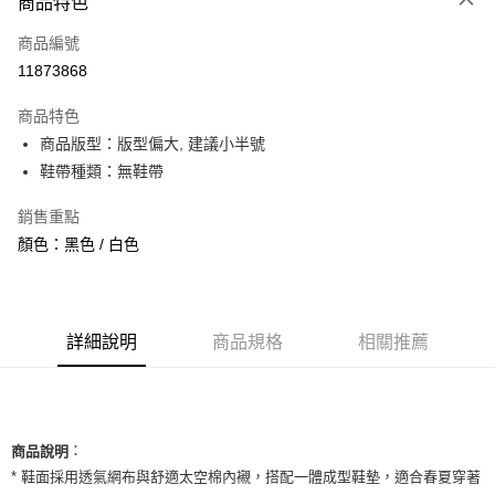
商品特色
信用卡一次付款
商品編號
信用卡分期付款
11873868
3 期 0 利率 每期
NT$993
21家銀行
商品特色
合作金庫商業銀行
第一商業銀行
超商取貨付款
商品版型：版型偏大, 建議小半號
華南商業銀行
彰化商業銀行
鞋帶種類：無鞋帶
LINE Pay
上海商業儲蓄銀行
台北富邦商業銀行
國泰世華商業銀行
兆豐國際商業銀行
Apple Pay
銷售重點
臺灣中小企業銀行
台中商業銀行
顏色：黑色 / 白色
匯豐（台灣）商業銀行
華泰商業銀行
街口支付
聯邦商業銀行
遠東國際商業銀行
元大商業銀行
永豐商業銀行
悠遊付
玉山商業銀行
星展（台灣）商業銀行
台新國際商業銀行
中國信託商業銀行
全盈+PAY
詳細說明
商品規格
相關推薦
台灣樂天信用卡公司
AFTEE先享後付
相關說明
【關於「AFTEE先享後付」】
ATM付款
：
AFTEE先享後付是「在收到商品之後才付款」的支付方式。 讓您購物簡單
商品說明
便利好安心！
* 鞋面採用透氣網布與舒適太空棉內襯，搭配一體成型鞋墊，適合春夏穿著
１．簡單：不需註冊會員、不需綁卡、不需儲值。