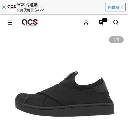
ACS 跨運動
開啟APP
立刻使用官方APP
0
1
/
8