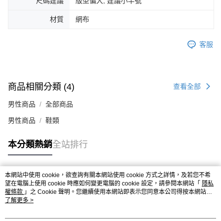
尺碼建議
版型偏大, 建議小半號
４．使用「AFTEE先享後付」時，將依據個別帳號之用戶狀況，依本公司即
時審查核予不同之上限額度；若仍有額度不足之情形，本公司將視審查結果
材質
網布
請求用戶進行身份認證。
５．嚴禁一人註冊多個帳號或使用他人資訊註冊。若發現惡意使用之情形，
恩沛科技股份有限公司將有權停止該用戶之使用額度並採取法律行動。
客服
商品相關分類 (4)
查看全部
男性商品
全部商品
男性商品
鞋類
本分類熱銷
全站排行
本網站中使用 cookie，欲查詢有關本網站使用 cookie 方式之詳情，及若您不希
熱門標籤
望在電腦上使用 cookie 時應如何變更電腦的 cookie 設定，請參閱本網站「
隱私
權條款
」之 Cookie 聲明。您繼續使用本網站即表示您同意本公司得按本網站使
用條款之 Cookie 聲明使用 cookie。
了解更多 >