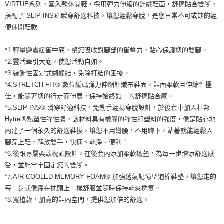
運送方式
VIRTUE系列，套入款休閒鞋，採用彈力伸縮的針織鞋面，舒適貼合雙腳，
２．便利：只要手機號碼，簡訊認證，即可結帳。
搭配了 SLIP-INS® 瞬穿舒適科技，讓您輕鬆穿脫，是您日常不可或缺的輕
３．安心：先確認商品／服務後，再付款。
全家取貨付款
便休閒鞋款
每筆NT$60，滿NT$1,500(含以上)免運費
【「AFTEE先享後付」結帳流程】
１．於結帳方式選擇「AFTEE先享後付」後，將跳轉至「AFTEE先享後付」
*1.輕量避震緩衝中底，幫您吸收對腳部的衝擊力，貼心保護您的雙腳。
付款後全家取貨
結帳頁面，進行簡訊認證並確認金額後，即可完成結帳。
２．訂單成立數日內，您將收到繳費通知簡訊。
*2.靈活牽引大底，使您活動自如。
每筆NT$60，滿NT$1,500(含以上)免運費
３．收到繳費通知簡訊後14天內，點擊此簡訊中的連結，可透過四大超商／
*3.裝飾性固定式蝴蝶結，免除打結的困擾。
ATM／網路銀行／等多元方式進行付款，方視為交易完成。
7-11取貨付款
*4.STRETCH FIT® 數位編碼彈力伸縮針織布鞋面，鞋面柔軟且伸縮性極
※ 請注意：結帳手續完成當下不需立刻繳費，但若您需要取消訂單，請聯絡
佳，能隨著您的行走而伸展，保持始終如一的舒適貼合感。
每筆NT$60，滿NT$1,500(含以上)免運費
購買商品的店家。未經商家同意取消之訂單仍視為有效，需透過AFTEE先享
後付繳納相關費用。
*5.SLIP-INS® 瞬穿舒適科技，免動手輕易穿脫設計，於後套中加入杜邦
付款後7-11取貨
※ 交易是否成功請以「AFTEE先享後付 」之結帳頁面顯示為準，若有關於
Hytrel®熱塑性彈性體，該材料具有橡膠的彈性和塑料的強度，像是貼心地
是否繳費成功／繳費後需取消欲退款等相關疑問，請聯繫「AFTEE先享後付
每筆NT$60，滿NT$1,500(含以上)免運費
內建了一個永久的舒適鞋拔，讓您不用彎腰，不用蹲下，站著就能輕鬆入
客戶支援中心」
https://netprotections.freshdesk.com/support/home
腳穿上鞋，解放雙手，快速、乾淨、便利！
宅配
【注意事項】
*6.後跟專屬柔軟枕頭設計，在後套內添加柔軟襯墊，為每一步增添舒適感
１．透過由恩沛科技股份有限公司提供之「AFTEE先享後付」服務完成之交
每筆NT$100，滿NT$1,500(含以上)免運費
受，並能牢牢固定您的雙腳。
易，需依本服務之必要範圍內提供個人資料，並將交易相關給付款項請求債
*7.AIR-COOLED MEMORY FOAM® 加強透氣記憶型泡棉鞋墊，讓您走的
權轉讓予恩沛科技股份有限公司。
２．關於個人資料處理事宜，請瀏覽以下網址：
每一步就像踩在枕頭上一樣舒服並隨時保持乾爽透氣。
https://aftee.tw/terms/#terms3
*8.寬楦款，加寬的鞋內空間，提供您加倍的舒適。
３．未成年的使用者請事先徵得法定代理人或監護人之同意方可使用
「AFTEE先享後付」，若未經同意申辦者引起之損失，本公司不負相關責
任。