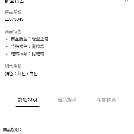
商品特色
信用卡一次付款
商品編號
信用卡分期付款
11873849
3 期 0 利率 每期
NT$818
21家銀行
商品特色
合作金庫商業銀行
第一商業銀行
超商取貨付款
商品版型：版型正常
華南商業銀行
彰化商業銀行
特殊備註：寬楦款
LINE Pay
上海商業儲蓄銀行
台北富邦商業銀行
國泰世華商業銀行
兆豐國際商業銀行
鞋帶種類：假鞋帶
Apple Pay
臺灣中小企業銀行
台中商業銀行
銷售重點
匯豐（台灣）商業銀行
華泰商業銀行
街口支付
聯邦商業銀行
遠東國際商業銀行
顏色：紅色 / 白色
元大商業銀行
永豐商業銀行
悠遊付
玉山商業銀行
星展（台灣）商業銀行
台新國際商業銀行
中國信託商業銀行
全盈+PAY
台灣樂天信用卡公司
詳細說明
商品規格
相關推薦
AFTEE先享後付
相關說明
【關於「AFTEE先享後付」】
ATM付款
AFTEE先享後付是「在收到商品之後才付款」的支付方式。 讓您購物簡單
便利好安心！
：
商品說明
１．簡單：不需註冊會員、不需綁卡、不需儲值。