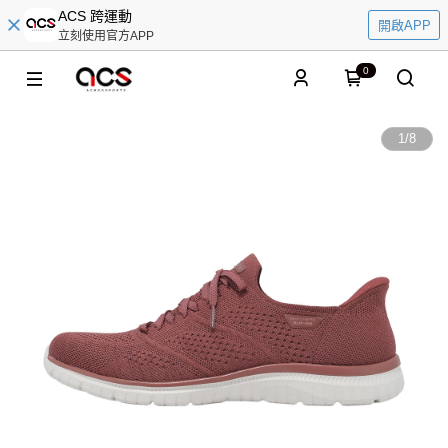
ACS 跨運動
開啟APP
立刻使用官方APP
0
1
/
8