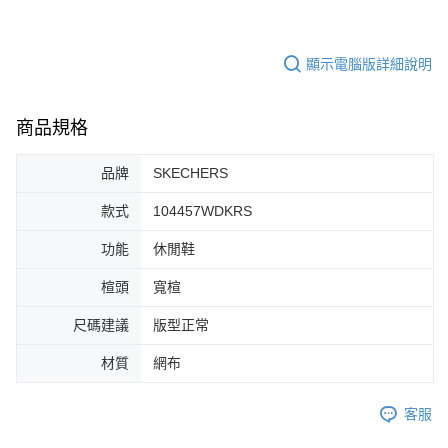
４．使用「AFTEE先享後付」時，將依據個別帳號之用戶狀況，依本公司即
時審查核予不同之上限額度；若仍有額度不足之情形，本公司將視審查結果
請求用戶進行身份認證。
顯示電腦版詳細說明
５．嚴禁一人註冊多個帳號或使用他人資訊註冊。若發現惡意使用之情形，
恩沛科技股份有限公司將有權停止該用戶之使用額度並採取法律行動。
商品規格
品牌
SKECHERS
款式
104457WDKRS
功能
休閒鞋
楦頭
寬楦
尺碼建議
版型正常
材質
網布
客服