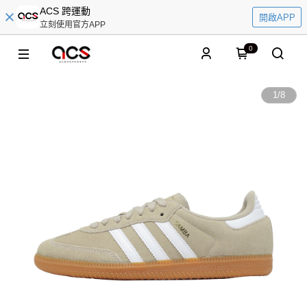
ACS 跨運動
開啟APP
立刻使用官方APP
0
1
/
8