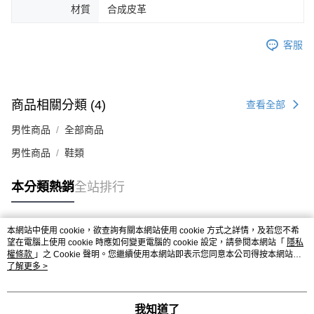
時審查核予不同之上限額度；若仍有額度不足之情形，本公司將視審查結果
材質
合成皮革
請求用戶進行身份認證。
５．嚴禁一人註冊多個帳號或使用他人資訊註冊。若發現惡意使用之情形，
恩沛科技股份有限公司將有權停止該用戶之使用額度並採取法律行動。
客服
商品相關分類 (4)
查看全部
男性商品
全部商品
男性商品
鞋類
本分類熱銷
全站排行
本網站中使用 cookie，欲查詢有關本網站使用 cookie 方式之詳情，及若您不希
熱門標籤
望在電腦上使用 cookie 時應如何變更電腦的 cookie 設定，請參閱本網站「
隱私
權條款
」之 Cookie 聲明。您繼續使用本網站即表示您同意本公司得按本網站使
用條款之 Cookie 聲明使用 cookie。
了解更多 >
我知道了