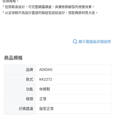
街頭風格。
３．安心：先確認商品／服務後，再付款。
全家取貨付款
* 低筒鞋身設計，可完整顯露踝處，具備修飾腳型的視覺效果。
每筆NT$60，滿NT$1,500(含以上)免運費
【「AFTEE先享後付」結帳流程】
* 以足球鞋作為設計靈感的樞紐型底紋設計，搭配橡膠材質大底。
１．於結帳方式選擇「AFTEE先享後付」後，將跳轉至「AFTEE先享後付」
付款後全家取貨
結帳頁面，進行簡訊認證並確認金額後，即可完成結帳。
２．訂單成立數日內，您將收到繳費通知簡訊。
每筆NT$60，滿NT$1,500(含以上)免運費
３．收到繳費通知簡訊後14天內，點擊此簡訊中的連結，可透過四大超商／
ATM／網路銀行／等多元方式進行付款，方視為交易完成。
7-11取貨付款
※ 請注意：結帳手續完成當下不需立刻繳費，但若您需要取消訂單，請聯絡
顯示電腦版詳細說明
每筆NT$60，滿NT$1,500(含以上)免運費
購買商品的店家。未經商家同意取消之訂單仍視為有效，需透過AFTEE先享
後付繳納相關費用。
付款後7-11取貨
※ 交易是否成功請以「AFTEE先享後付 」之結帳頁面顯示為準，若有關於
是否繳費成功／繳費後需取消欲退款等相關疑問，請聯繫「AFTEE先享後付
商品規格
每筆NT$60，滿NT$1,500(含以上)免運費
客戶支援中心」
https://netprotections.freshdesk.com/support/home
宅配
品牌
ADIDAS
【注意事項】
１．透過由恩沛科技股份有限公司提供之「AFTEE先享後付」服務完成之交
每筆NT$100，滿NT$1,500(含以上)免運費
款式
KK2272
易，需依本服務之必要範圍內提供個人資料，並將交易相關給付款項請求債
權轉讓予恩沛科技股份有限公司。
功能
休閒鞋
２．關於個人資料處理事宜，請瀏覽以下網址：
https://aftee.tw/terms/#terms3
３．未成年的使用者請事先徵得法定代理人或監護人之同意方可使用
楦頭
正常
「AFTEE先享後付」，若未經同意申辦者引起之損失，本公司不負相關責
任。
尺碼建議
版型正常
４．使用「AFTEE先享後付」時，將依據個別帳號之用戶狀況，依本公司即