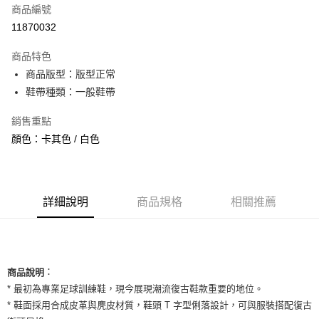
商品編號
信用卡分期付款
11870032
3 期 0 利率 每期
NT$926
21家銀行
商品特色
合作金庫商業銀行
第一商業銀行
超商取貨付款
商品版型：版型正常
華南商業銀行
彰化商業銀行
鞋帶種類：一般鞋帶
LINE Pay
上海商業儲蓄銀行
台北富邦商業銀行
國泰世華商業銀行
兆豐國際商業銀行
Apple Pay
銷售重點
臺灣中小企業銀行
台中商業銀行
顏色：卡其色 / 白色
匯豐（台灣）商業銀行
華泰商業銀行
街口支付
聯邦商業銀行
遠東國際商業銀行
元大商業銀行
永豐商業銀行
悠遊付
玉山商業銀行
星展（台灣）商業銀行
台新國際商業銀行
中國信託商業銀行
全盈+PAY
詳細說明
商品規格
相關推薦
台灣樂天信用卡公司
AFTEE先享後付
相關說明
【關於「AFTEE先享後付」】
ATM付款
：
AFTEE先享後付是「在收到商品之後才付款」的支付方式。 讓您購物簡單
商品說明
便利好安心！
* 最初為專業足球訓練鞋，現今展現潮流復古鞋款重要的地位。
１．簡單：不需註冊會員、不需綁卡、不需儲值。
運送方式
* 鞋面採用合成皮革與麂皮材質，鞋頭 T 字型俐落設計，可與服裝搭配復古
２．便利：只要手機號碼，簡訊認證，即可結帳。