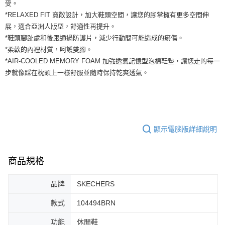
運送方式
受。
２．便利：只要手機號碼，簡訊認證，即可結帳。
*RELAXED FIT 寬敞設計，加大鞋頭空間，讓您的腳掌擁有更多空間伸
３．安心：先確認商品／服務後，再付款。
全家取貨付款
展，適合亞洲人版型，舒適性再提升。
每筆NT$60，滿NT$1,500(含以上)免運費
【「AFTEE先享後付」結帳流程】
*鞋頭腳趾處和後跟通過防護片，減少行動間可能造成的瘀傷。
１．於結帳方式選擇「AFTEE先享後付」後，將跳轉至「AFTEE先享後付」
*柔軟的內裡材質，呵護雙腳。
付款後全家取貨
結帳頁面，進行簡訊認證並確認金額後，即可完成結帳。
*AIR-COOLED MEMORY FOAM 加強透氣記憶型泡棉鞋墊，讓您走的每一
２．訂單成立數日內，您將收到繳費通知簡訊。
每筆NT$60，滿NT$1,500(含以上)免運費
３．收到繳費通知簡訊後14天內，點擊此簡訊中的連結，可透過四大超商／
步就像踩在枕頭上一樣舒服並隨時保持乾爽透氣。
ATM／網路銀行／等多元方式進行付款，方視為交易完成。
7-11取貨付款
※ 請注意：結帳手續完成當下不需立刻繳費，但若您需要取消訂單，請聯絡
每筆NT$60，滿NT$1,500(含以上)免運費
購買商品的店家。未經商家同意取消之訂單仍視為有效，需透過AFTEE先享
後付繳納相關費用。
付款後7-11取貨
※ 交易是否成功請以「AFTEE先享後付 」之結帳頁面顯示為準，若有關於
是否繳費成功／繳費後需取消欲退款等相關疑問，請聯繫「AFTEE先享後付
顯示電腦版詳細說明
每筆NT$60，滿NT$1,500(含以上)免運費
客戶支援中心」
https://netprotections.freshdesk.com/support/home
宅配
【注意事項】
商品規格
１．透過由恩沛科技股份有限公司提供之「AFTEE先享後付」服務完成之交
每筆NT$100，滿NT$1,500(含以上)免運費
易，需依本服務之必要範圍內提供個人資料，並將交易相關給付款項請求債
權轉讓予恩沛科技股份有限公司。
品牌
SKECHERS
２．關於個人資料處理事宜，請瀏覽以下網址：
https://aftee.tw/terms/#terms3
款式
104494BRN
３．未成年的使用者請事先徵得法定代理人或監護人之同意方可使用
「AFTEE先享後付」，若未經同意申辦者引起之損失，本公司不負相關責
功能
休閒鞋
任。