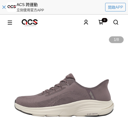
ACS 跨運動
開啟APP
立刻使用官方APP
0
1
/
8