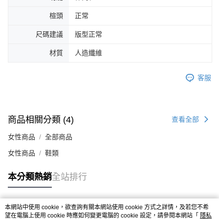
４．使用「AFTEE先享後付」時，將依據個別帳號之用戶狀況，依本公司即
楦頭
正常
時審查核予不同之上限額度；若仍有額度不足之情形，本公司將視審查結果
請求用戶進行身份認證。
尺碼建議
版型正常
５．嚴禁一人註冊多個帳號或使用他人資訊註冊。若發現惡意使用之情形，
恩沛科技股份有限公司將有權停止該用戶之使用額度並採取法律行動。
材質
人造纖維
客服
商品相關分類 (4)
查看全部
女性商品
全部商品
女性商品
鞋類
本分類熱銷
全站排行
本網站中使用 cookie，欲查詢有關本網站使用 cookie 方式之詳情，及若您不希
熱門標籤
望在電腦上使用 cookie 時應如何變更電腦的 cookie 設定，請參閱本網站「
隱私