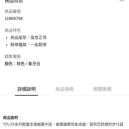
商品特色
信用卡一次付款
商品編號
信用卡分期付款
11869758
3 期 0 利率 每期
NT$877
21家銀行
商品特色
合作金庫商業銀行
第一商業銀行
超商取貨付款
商品版型：版型正常
華南商業銀行
彰化商業銀行
鞋帶種類：一般鞋帶
LINE Pay
上海商業儲蓄銀行
台北富邦商業銀行
國泰世華商業銀行
兆豐國際商業銀行
Apple Pay
銷售重點
臺灣中小企業銀行
台中商業銀行
顏色：棕色 / 象牙白
匯豐（台灣）商業銀行
華泰商業銀行
街口支付
聯邦商業銀行
遠東國際商業銀行
元大商業銀行
永豐商業銀行
悠遊付
玉山商業銀行
星展（台灣）商業銀行
台新國際商業銀行
中國信託商業銀行
全盈+PAY
詳細說明
商品規格
相關推薦
台灣樂天信用卡公司
AFTEE先享後付
相關說明
【關於「AFTEE先享後付」】
ATM付款
：
AFTEE先享後付是「在收到商品之後才付款」的支付方式。 讓您購物簡單
商品說明
便利好安心！
*D'LUX系列輕量支撐避震中底，避震緩衝性能卓越，提供您舒適的步行感
１．簡單：不需註冊會員、不需綁卡、不需儲值。