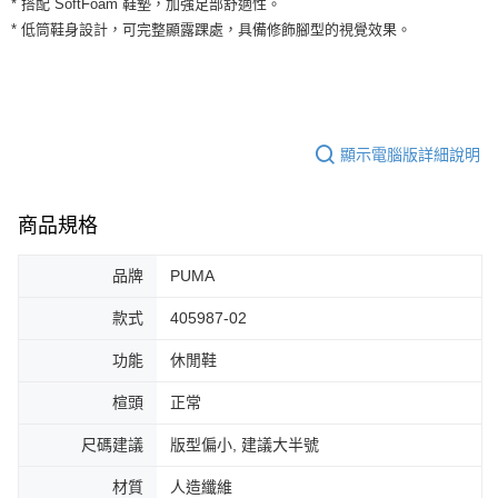
* 搭配 SoftFoam 鞋墊，加強足部舒適性。
３．安心：先確認商品／服務後，再付款。
全家取貨付款
* 低筒鞋身設計，可完整顯露踝處，具備修飾腳型的視覺效果。
每筆NT$60，滿NT$1,500(含以上)免運費
【「AFTEE先享後付」結帳流程】
１．於結帳方式選擇「AFTEE先享後付」後，將跳轉至「AFTEE先享後付」
付款後全家取貨
結帳頁面，進行簡訊認證並確認金額後，即可完成結帳。
２．訂單成立數日內，您將收到繳費通知簡訊。
每筆NT$60，滿NT$1,500(含以上)免運費
３．收到繳費通知簡訊後14天內，點擊此簡訊中的連結，可透過四大超商／
ATM／網路銀行／等多元方式進行付款，方視為交易完成。
顯示電腦版詳細說明
7-11取貨付款
※ 請注意：結帳手續完成當下不需立刻繳費，但若您需要取消訂單，請聯絡
每筆NT$60，滿NT$1,500(含以上)免運費
購買商品的店家。未經商家同意取消之訂單仍視為有效，需透過AFTEE先享
後付繳納相關費用。
商品規格
付款後7-11取貨
※ 交易是否成功請以「AFTEE先享後付 」之結帳頁面顯示為準，若有關於
是否繳費成功／繳費後需取消欲退款等相關疑問，請聯繫「AFTEE先享後付
每筆NT$60，滿NT$1,500(含以上)免運費
客戶支援中心」
https://netprotections.freshdesk.com/support/home
品牌
PUMA
宅配
【注意事項】
款式
405987-02
１．透過由恩沛科技股份有限公司提供之「AFTEE先享後付」服務完成之交
每筆NT$100，滿NT$1,500(含以上)免運費
易，需依本服務之必要範圍內提供個人資料，並將交易相關給付款項請求債
功能
休閒鞋
權轉讓予恩沛科技股份有限公司。
２．關於個人資料處理事宜，請瀏覽以下網址：
楦頭
正常
https://aftee.tw/terms/#terms3
３．未成年的使用者請事先徵得法定代理人或監護人之同意方可使用
尺碼建議
版型偏小, 建議大半號
「AFTEE先享後付」，若未經同意申辦者引起之損失，本公司不負相關責
任。
材質
人造纖維
４．使用「AFTEE先享後付」時，將依據個別帳號之用戶狀況，依本公司即