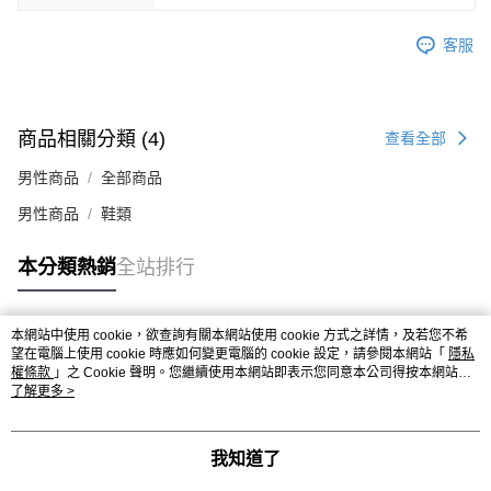
時審查核予不同之上限額度；若仍有額度不足之情形，本公司將視審查結果
請求用戶進行身份認證。
客服
５．嚴禁一人註冊多個帳號或使用他人資訊註冊。若發現惡意使用之情形，
恩沛科技股份有限公司將有權停止該用戶之使用額度並採取法律行動。
商品相關分類 (4)
查看全部
男性商品
全部商品
男性商品
鞋類
本分類熱銷
全站排行
本網站中使用 cookie，欲查詢有關本網站使用 cookie 方式之詳情，及若您不希
熱門標籤
望在電腦上使用 cookie 時應如何變更電腦的 cookie 設定，請參閱本網站「
隱私
權條款
」之 Cookie 聲明。您繼續使用本網站即表示您同意本公司得按本網站使
用條款之 Cookie 聲明使用 cookie。
了解更多 >
我知道了