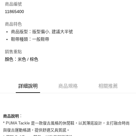
商品編號
信用卡分期付款
11865400
3 期 0 利率 每期
NT$660
21家銀行
商品特色
合作金庫商業銀行
第一商業銀行
超商取貨付款
商品版型：版型偏小, 建議大半號
華南商業銀行
彰化商業銀行
鞋帶種類：一般鞋帶
LINE Pay
上海商業儲蓄銀行
台北富邦商業銀行
國泰世華商業銀行
兆豐國際商業銀行
Apple Pay
銷售重點
臺灣中小企業銀行
台中商業銀行
顏色：米色 / 棕色
匯豐（台灣）商業銀行
華泰商業銀行
街口支付
聯邦商業銀行
遠東國際商業銀行
元大商業銀行
永豐商業銀行
悠遊付
玉山商業銀行
星展（台灣）商業銀行
台新國際商業銀行
中國信託商業銀行
全盈+PAY
詳細說明
商品規格
相關推薦
台灣樂天信用卡公司
AFTEE先享後付
相關說明
【關於「AFTEE先享後付」】
ATM付款
：
AFTEE先享後付是「在收到商品之後才付款」的支付方式。 讓您購物簡單
商品說明
便利好安心！
* PUMA Tackle 是一款復古風格的休閒鞋，以其薄底設計，主打融合時尚
１．簡單：不需註冊會員、不需綁卡、不需儲值。
運送方式
與復古運動格調，提供舒適又具質感。
２．便利：只要手機號碼，簡訊認證，即可結帳。