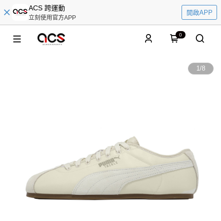
ACS 跨運動
開啟APP
立刻使用官方APP
0
1
/
8