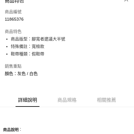
商品特色
信用卡一次付款
商品編號
信用卡分期付款
11865376
3 期 0 利率 每期
NT$847
21家銀行
商品特色
合作金庫商業銀行
第一商業銀行
超商取貨付款
商品版型：腳寬者建議大半號
華南商業銀行
彰化商業銀行
特殊備註：寬楦款
LINE Pay
上海商業儲蓄銀行
台北富邦商業銀行
國泰世華商業銀行
兆豐國際商業銀行
鞋帶種類：假鞋帶
Apple Pay
臺灣中小企業銀行
台中商業銀行
銷售重點
匯豐（台灣）商業銀行
華泰商業銀行
街口支付
聯邦商業銀行
遠東國際商業銀行
顏色：灰色 / 白色
元大商業銀行
永豐商業銀行
悠遊付
玉山商業銀行
星展（台灣）商業銀行
台新國際商業銀行
中國信託商業銀行
全盈+PAY
台灣樂天信用卡公司
詳細說明
商品規格
相關推薦
AFTEE先享後付
相關說明
【關於「AFTEE先享後付」】
ATM付款
AFTEE先享後付是「在收到商品之後才付款」的支付方式。 讓您購物簡單
便利好安心！
：
商品說明
１．簡單：不需註冊會員、不需綁卡、不需儲值。