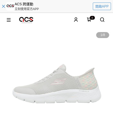
ACS 跨運動
開啟APP
立刻使用官方APP
0
1
/
8