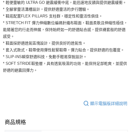
運送方式
* 輕便靈敏的 ULTRA GO 避震緩衝中底，能迅速地反饋與提供避震緩衝。
２．便利：只要手機號碼，簡訊認證，即可結帳。
* 全腳掌靈活溝槽設計，提供舒適靈活的步行體驗。
３．安心：先確認商品／服務後，再付款。
全家取貨付款
* 鞋底配置FLEX PILLARS 支柱群，穩定性和靈活性俱佳。
每筆NT$60，滿NT$1,500(含以上)免運費
【「AFTEE先享後付」結帳流程】
* STRETCH FIT 彈力伸縮數位編碼針織布鞋面，鞋面柔軟且伸縮性極佳，
１．於結帳方式選擇「AFTEE先享後付」後，將跳轉至「AFTEE先享後付」
能隨著您的行走而伸展，保持始終如一的舒適貼合感，提供襪套般的舒適
付款後全家取貨
結帳頁面，進行簡訊認證並確認金額後，即可完成結帳。
２．訂單成立數日內，您將收到繳費通知簡訊。
感受。
每筆NT$60，滿NT$1,500(含以上)免運費
３．收到繳費通知簡訊後14天內，點擊此簡訊中的連結，可透過四大超商／
* 鞋面採舒適透氣區塊設計，提供良好的透氣性。
ATM／網路銀行／等多元方式進行付款，方視為交易完成。
7-11取貨付款
* 套入式款式，鞋帶使用彈性鬆緊鞋帶，彈力貼合，提供舒適的包覆度。
※ 請注意：結帳手續完成當下不需立刻繳費，但若您需要取消訂單，請聯絡
* SLIP-INS瞬穿舒適科技，免動手輕易穿脫設計。
每筆NT$60，滿NT$1,500(含以上)免運費
購買商品的店家。未經商家同意取消之訂單仍視為有效，需透過AFTEE先享
後付繳納相關費用。
* SOFT STRIDE鞋墊層，具有透氣吸濕的功效，能保持足部乾爽，並提供
付款後7-11取貨
※ 交易是否成功請以「AFTEE先享後付 」之結帳頁面顯示為準，若有關於
舒適的避震回彈力。
是否繳費成功／繳費後需取消欲退款等相關疑問，請聯繫「AFTEE先享後付
每筆NT$60，滿NT$1,500(含以上)免運費
客戶支援中心」
https://netprotections.freshdesk.com/support/home
宅配
【注意事項】
１．透過由恩沛科技股份有限公司提供之「AFTEE先享後付」服務完成之交
每筆NT$100，滿NT$1,500(含以上)免運費
易，需依本服務之必要範圍內提供個人資料，並將交易相關給付款項請求債
顯示電腦版詳細說明
權轉讓予恩沛科技股份有限公司。
２．關於個人資料處理事宜，請瀏覽以下網址：
https://aftee.tw/terms/#terms3
３．未成年的使用者請事先徵得法定代理人或監護人之同意方可使用
商品規格
「AFTEE先享後付」，若未經同意申辦者引起之損失，本公司不負相關責
任。