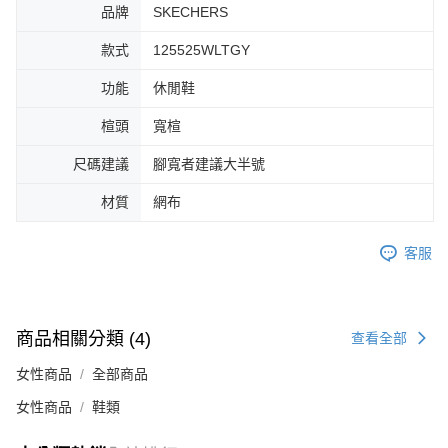
品牌
SKECHERS
４．使用「AFTEE先享後付」時，將依據個別帳號之用戶狀況，依本公司即
時審查核予不同之上限額度；若仍有額度不足之情形，本公司將視審查結果
款式
125525WLTGY
請求用戶進行身份認證。
５．嚴禁一人註冊多個帳號或使用他人資訊註冊。若發現惡意使用之情形，
功能
休閒鞋
恩沛科技股份有限公司將有權停止該用戶之使用額度並採取法律行動。
楦頭
寬楦
尺碼建議
腳寬者建議大半號
材質
網布
客服
商品相關分類 (4)
查看全部
女性商品
全部商品
女性商品
鞋類