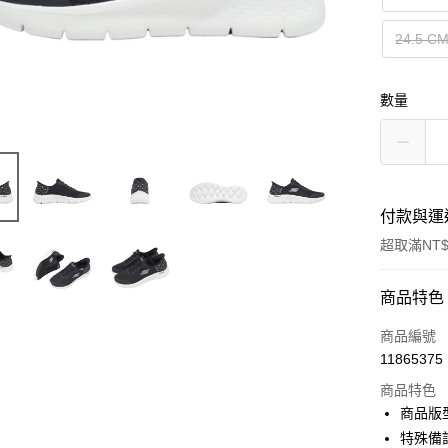
24.5 C
數量
付款與運
超取滿NT$
付款方式
商品特色
信用卡一
商品編號
11865375
信用卡分
商品特色
3 期 
商品版
合作金
特殊備
超商取貨