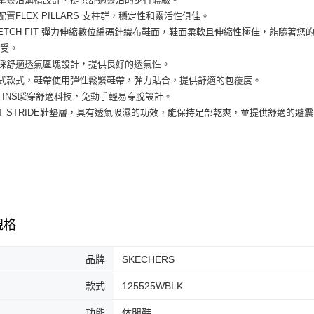
３．收到繳
每筆NT$6
底配置FLEX PILLARS 支柱群，穩定性和靈活性俱佳。
／ATM／
※ 請注意
TRETCH FIT 彈力伸縮數位編碼針織布鞋面，鞋面柔軟且伸縮性極佳，能隨
7-11取貨
絡購買商品
感受。
先享後付
每筆NT$6
面採舒適透氣區塊設計，提供良好的透氣性。
※ 交易是
入式款式，鞋帶使用彈性鬆緊鞋帶，彈力貼合，提供舒適的包覆度。
是否繳費成
付款後7-1
付客戶支
LIP-INS瞬穿舒適科技，免動手輕易穿脫設計。
每筆NT$6
OFT STRIDE鞋墊層，具有透氣吸濕的功效，能保持足部乾爽，並提供舒適的避
【注意事
宅配
１．透過由
交易，需
每筆NT$1
求債權轉
２．關於
https://aft
３．未成
「AFTE
任。
規格
４．使用「
即時審查
結果請求
品牌
SKECHERS
５．嚴禁
形，恩沛
款式
125525WBLK
動。
功能
休閒鞋