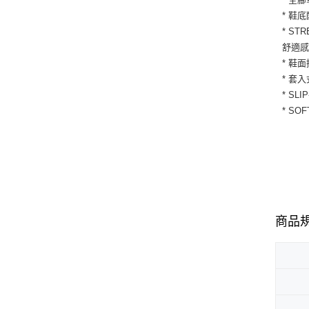
* 鞋
* S
舒適
* 鞋
* 套
* S
* S
商品