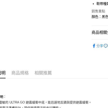
華南商
鞋帶種
LINE Pay
上海商
銷售重點
國泰世
Apple Pay
顏色：黑色 
臺灣中
匯豐（
街口支付
聯邦商
商品相關分
元大商
悠遊付
玉山商
女性商品
台新國
全盈+PAY
分享
台灣樂
女性商品
AFTEE先
相關說明
依運動類
【關於「A
ATM付款
依品牌
AFTEE
便利好安
說明
商品規格
相關推薦
１．簡單
２．便利
運送方式
３．安心
全家取貨
【「AFT
：
每筆NT$6
１．於結帳
說明
付」結帳
便靈敏的 ULTRA GO 避震緩衝中底，能迅速地反饋與提供避震緩衝。
付款後全
２．訂單
腳掌靈活溝槽設計，提供舒適靈活的步行體驗。