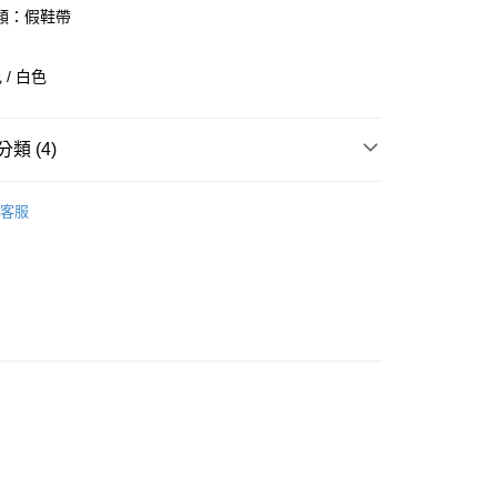
業銀行
彰化商業銀行
類：假鞋帶
業儲蓄銀行
台北富邦商業銀行
華商業銀行
兆豐國際商業銀行
/ 白色
小企業銀行
台中商業銀行
台灣）商業銀行
華泰商業銀行
業銀行
遠東國際商業銀行
類 (4)
業銀行
永豐商業銀行
業銀行
星展（台灣）商業銀行
全部商品
際商業銀行
中國信託商業銀行
客服
天信用卡公司
鞋類
享後付
型
休閒
FTEE先享後付」】
SKECHERS
先享後付是「在收到商品之後才付款」的支付方式。 讓您購物簡單
心！
：不需註冊會員、不需綁卡、不需儲值。
：只要手機號碼，簡訊認證，即可結帳。
：先確認商品／服務後，再付款。
付款
EE先享後付」結帳流程】
0，滿NT$1,500(含以上)免運費
方式選擇「AFTEE先享後付」後，將跳轉至「AFTEE先享後
頁面，進行簡訊認證並確認金額後，即可完成結帳。
家取貨
成立數日內，您將收到繳費通知簡訊。