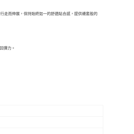
費通知簡訊後14天內，點擊此簡訊中的連結，可透過四大超商
0，滿NT$1,500(含以上)免運費
網路銀行／等多元方式進行付款，方視為交易完成。
：結帳手續完成當下不需立刻繳費，但若您需要取消訂單，請聯
著您的行走而伸展，保持始終如一的舒適貼合感，提供襪套般的
付款
的店家。未經商家同意取消之訂單仍視為有效，需透過AFTEE
繳納相關費用。
0，滿NT$1,500(含以上)免運費
否成功請以「AFTEE先享後付 」之結帳頁面顯示為準，若有關於
功／繳費後需取消欲退款等相關疑問，請聯繫「AFTEE先享後
1取貨
援中心」
https://netprotections.freshdesk.com/support/home
0，滿NT$1,500(含以上)免運費
震回彈力。
項】
恩沛科技股份有限公司提供之「AFTEE先享後付」服務完成之
依本服務之必要範圍內提供個人資料，並將交易相關給付款項請
00，滿NT$1,500(含以上)免運費
讓予恩沛科技股份有限公司。
個人資料處理事宜，請瀏覽以下網址：
ee.tw/terms/#terms3
年的使用者請事先徵得法定代理人或監護人之同意方可使用
E先享後付」，若未經同意申辦者引起之損失，本公司不負相關責
AFTEE先享後付」時，將依據個別帳號之用戶狀況，依本公司
核予不同之上限額度；若仍有額度不足之情形，本公司將視審查
用戶進行身份認證。
一人註冊多個帳號或使用他人資訊註冊。若發現惡意使用之情
科技股份有限公司將有權停止該用戶之使用額度並採取法律行