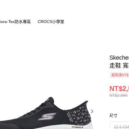
Gore-Tex防水專區
CROCS小學堂
Skeche
走鞋 寬楦
超取滿NT$
NT$2,
NT$2,890
尺寸
22.5 C