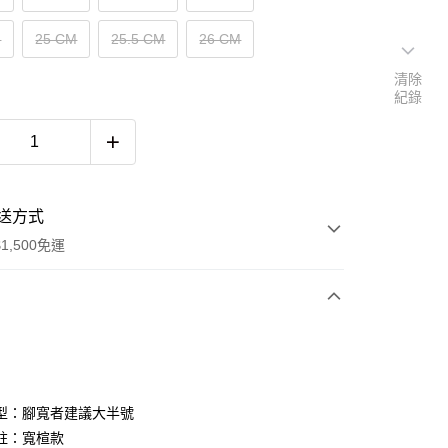
M
25 CM
25.5 CM
26 CM
清除
紀錄
送方式
1,500免運
次付款
期付款
0 利率 每期
NT$847
21家銀行
型：腳寬者建議大半號
庫商業銀行
第一商業銀行
註：寬楦款
付款