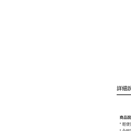
詳細
商品
* 輕
* 全