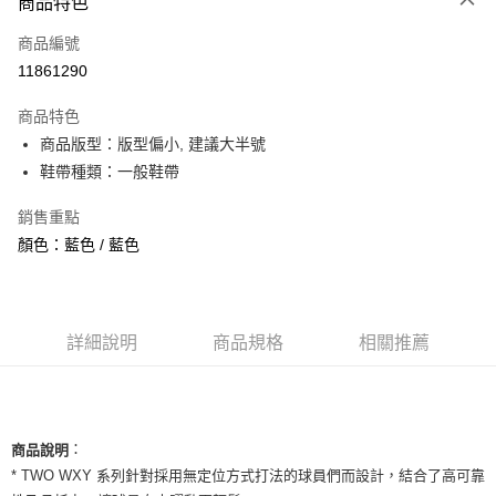
商品特色
信用卡一次付款
商品編號
信用卡分期付款
11861290
3 期 0 利率 每期
NT$993
21家銀行
商品特色
合作金庫商業銀行
第一商業銀行
超商取貨付款
商品版型：版型偏小, 建議大半號
華南商業銀行
彰化商業銀行
鞋帶種類：一般鞋帶
LINE Pay
上海商業儲蓄銀行
台北富邦商業銀行
國泰世華商業銀行
兆豐國際商業銀行
Apple Pay
銷售重點
臺灣中小企業銀行
台中商業銀行
顏色：藍色 / 藍色
匯豐（台灣）商業銀行
華泰商業銀行
街口支付
聯邦商業銀行
遠東國際商業銀行
元大商業銀行
永豐商業銀行
悠遊付
玉山商業銀行
星展（台灣）商業銀行
台新國際商業銀行
中國信託商業銀行
全盈+PAY
詳細說明
商品規格
相關推薦
台灣樂天信用卡公司
AFTEE先享後付
相關說明
【關於「AFTEE先享後付」】
ATM付款
：
商品說明
AFTEE先享後付是「在收到商品之後才付款」的支付方式。 讓您購物簡單
便利好安心！
* TWO WXY 系列針對採用無定位方式打法的球員們而設計，結合了高可靠
１．簡單：不需註冊會員、不需綁卡、不需儲值。