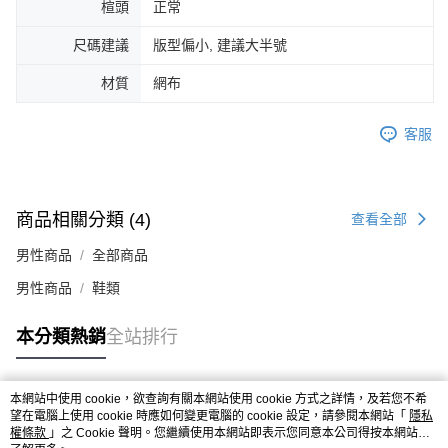
楦頭
正常
４．使用「AFTEE先享後付」時，將依據個別帳號之用戶狀況，依本公司即
時審查核予不同之上限額度；若仍有額度不足之情形，本公司將視審查結果
尺碼建議
版型偏小, 建議大半號
請求用戶進行身份認證。
５．嚴禁一人註冊多個帳號或使用他人資訊註冊。若發現惡意使用之情形，
材質
網布
恩沛科技股份有限公司將有權停止該用戶之使用額度並採取法律行動。
客服
商品相關分類 (4)
查看全部
男性商品
全部商品
男性商品
鞋類
本分類熱銷
全站排行
本網站中使用 cookie，欲查詢有關本網站使用 cookie 方式之詳情，及若您不希
熱門標籤
望在電腦上使用 cookie 時應如何變更電腦的 cookie 設定，請參閱本網站「
隱私
權條款
」之 Cookie 聲明。您繼續使用本網站即表示您同意本公司得按本網站使