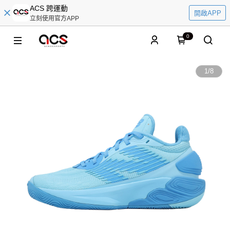
ACS 跨運動
開啟APP
立刻使用官方APP
0
1
/
8