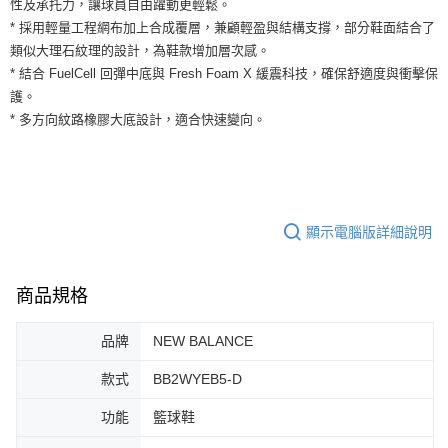
性及承托力，讓球員自由躍動更輕鬆。
運送方式
２．便利：只要手機號碼，簡訊認證，即可結帳。
* 採用輕量工程網布加上合成覆層，兼顧輕盈與結構支撐，部分鞋面結合了
３．安心：先確認商品／服務後，再付款。
全家取貨付款
類似大理石紋理的設計，為鞋款增加層次感。
每筆NT$60，滿NT$1,500(含以上)免運費
【「AFTEE先享後付」結帳流程】
* 結合 FuelCell 回彈中底與 Fresh Foam X 緩震科技，確保舒適度與衝擊保
１．於結帳方式選擇「AFTEE先享後付」後，將跳轉至「AFTEE先享後付」
護。
付款後全家取貨
結帳頁面，進行簡訊認證並確認金額後，即可完成結帳。
* 多方向紋路橡膠大底設計，適合快速變向。
２．訂單成立數日內，您將收到繳費通知簡訊。
每筆NT$60，滿NT$1,500(含以上)免運費
３．收到繳費通知簡訊後14天內，點擊此簡訊中的連結，可透過四大超商／
ATM／網路銀行／等多元方式進行付款，方視為交易完成。
7-11取貨付款
※ 請注意：結帳手續完成當下不需立刻繳費，但若您需要取消訂單，請聯絡
每筆NT$60，滿NT$1,500(含以上)免運費
購買商品的店家。未經商家同意取消之訂單仍視為有效，需透過AFTEE先享
後付繳納相關費用。
付款後7-11取貨
※ 交易是否成功請以「AFTEE先享後付 」之結帳頁面顯示為準，若有關於
顯示電腦版詳細說明
是否繳費成功／繳費後需取消欲退款等相關疑問，請聯繫「AFTEE先享後付
每筆NT$60，滿NT$1,500(含以上)免運費
客戶支援中心」
https://netprotections.freshdesk.com/support/home
商品規格
宅配
【注意事項】
１．透過由恩沛科技股份有限公司提供之「AFTEE先享後付」服務完成之交
每筆NT$100，滿NT$1,500(含以上)免運費
易，需依本服務之必要範圍內提供個人資料，並將交易相關給付款項請求債
品牌
NEW BALANCE
權轉讓予恩沛科技股份有限公司。
２．關於個人資料處理事宜，請瀏覽以下網址：
款式
BB2WYEB5-D
https://aftee.tw/terms/#terms3
３．未成年的使用者請事先徵得法定代理人或監護人之同意方可使用
功能
籃球鞋
「AFTEE先享後付」，若未經同意申辦者引起之損失，本公司不負相關責
任。