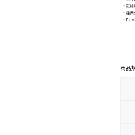
* 鞋
* 採
* P
商品