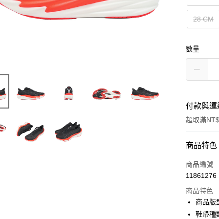
28 CM
數量
付款與運
超取滿NT$
付款方式
商品特色
信用卡一
商品編號
11861276
信用卡分
商品特色
3 期 
商品版
合作金
鞋帶種
超商取貨