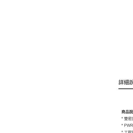
詳細
商品
* 雙
* P
* 工