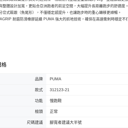
３．收到繳
每筆NT$6
楦與整體設計加寬，更貼合亞洲跑者的前足空間，大幅提升長距離跑步的舒適度
／ATM／
※ 請注意
用分岔式鞋跟（魚尾形），不僅穩定感提升，也讓跑步時的重心轉移更順暢。
7-11取貨
絡購買商品
UMAGRIP 耐磨防滑橡膠延續 PUMA 強大的抓地技術，確保在高速衝刺時穩定不
先享後付
每筆NT$6
※ 交易是
是否繳費成
付款後7-1
付客戶支
每筆NT$6
【注意事
宅配
１．透過由
交易，需
每筆NT$1
求債權轉
規格
２．關於
https://aft
品牌
PUMA
３．未成
「AFTE
任。
款式
312123-21
４．使用「
即時審查
功能
慢跑鞋
結果請求
５．嚴禁
楦頭
正常
形，恩沛
動。
尺碼建議
腳寬者建議大半號