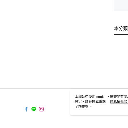
本分類
本網站中使用 cookie，欲查詢有關
設定，請參閱本網站「
隱私權條款
使用 cookie。
了解更多 >