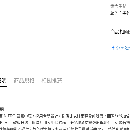
華南商
銷售重點
LINE Pay
上海商
顏色：黑色 
國泰世
Apple Pay
臺灣中
匯豐（
街口支付
商品相關分
聯邦商
元大商
悠遊付
男性商品
玉山商
分享
台新國
全盈+PAY
男性商品
台灣樂
AFTEE先
依運動類
相關說明
依品牌
【關於「A
ATM付款
說明
商品規格
相關推薦
AFTEE
便利好安
１．簡單
２．便利
運送方式
３．安心
全家取貨
：
說明
【「AFT
密度 NITRO 氮氣中底，採用全新設計，提供比以往更輕盈的腳感，回彈能量加
每筆NT$6
１．於結帳
付」結帳
WRPLATE 碳板升級，推進片加入肋狀結構，不僅增加結構強度與剛性，更顯著
付款後全
２．訂單
程透氣網眼鞋面提供良好的透氣性，相較前代整體重量激減約 15g，整體腳感更