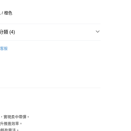
業銀行
彰化商業銀行
業儲蓄銀行
台北富邦商業銀行
/ 橙色
華商業銀行
兆豐國際商業銀行
小企業銀行
台中商業銀行
台灣）商業銀行
華泰商業銀行
類 (4)
業銀行
遠東國際商業銀行
業銀行
永豐商業銀行
全部商品
業銀行
星展（台灣）商業銀行
客服
際商業銀行
中國信託商業銀行
鞋類
天信用卡公司
享後付
型
跑步
PUMA
FTEE先享後付」】
先享後付是「在收到商品之後才付款」的支付方式。 讓您購物簡單
心！
：不需註冊會員、不需綁卡、不需儲值。
：只要手機號碼，簡訊認證，即可結帳。
：先確認商品／服務後，再付款。
付款
EE先享後付」結帳流程】
倍，實現柔中帶彈。
0，滿NT$1,500(含以上)免運費
方式選擇「AFTEE先享後付」後，將跳轉至「AFTEE先享後
頁面，進行簡訊認證並確認金額後，即可完成結帳。
提升推進效率。
家取貨
成立數日內，您將收到繳費通知簡訊。
加輕盈靈活。