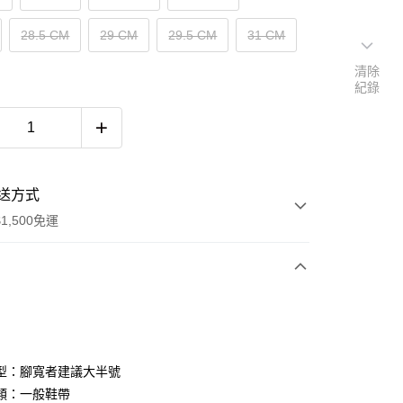
28.5 CM
29 CM
29.5 CM
31 CM
清除
紀錄
送方式
1,500免運
次付款
期付款
0 利率 每期
NT$1,426
21家銀行
型：腳寬者建議大半號
庫商業銀行
第一商業銀行
類：一般鞋帶
付款