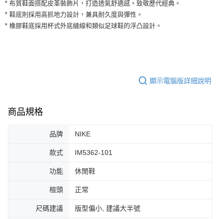
運送方式
* 布質鞋面搭配皮革裝飾片，打造透氣舒適感。致敬歷代經典。
２．便利：只要手機號碼，簡訊認證，即可結帳。
* 鞋底則採用高抓地力設計，兼具耐久度與彈性。
３．安心：先確認商品／服務後，再付款。
全家取貨付款
* 橡膠鞋底採用杯式外底縫線和類似足球鞋的浮凸設計。
每筆NT$60，滿NT$1,500(含以上)免運費
【「AFTEE先享後付」結帳流程】
１．於結帳方式選擇「AFTEE先享後付」後，將跳轉至「AFTEE先享後付」
付款後全家取貨
結帳頁面，進行簡訊認證並確認金額後，即可完成結帳。
２．訂單成立數日內，您將收到繳費通知簡訊。
每筆NT$60，滿NT$1,500(含以上)免運費
３．收到繳費通知簡訊後14天內，點擊此簡訊中的連結，可透過四大超商／
ATM／網路銀行／等多元方式進行付款，方視為交易完成。
顯示電腦版詳細說明
7-11取貨付款
※ 請注意：結帳手續完成當下不需立刻繳費，但若您需要取消訂單，請聯絡
每筆NT$60，滿NT$1,500(含以上)免運費
購買商品的店家。未經商家同意取消之訂單仍視為有效，需透過AFTEE先享
後付繳納相關費用。
商品規格
付款後7-11取貨
※ 交易是否成功請以「AFTEE先享後付 」之結帳頁面顯示為準，若有關於
是否繳費成功／繳費後需取消欲退款等相關疑問，請聯繫「AFTEE先享後付
每筆NT$60，滿NT$1,500(含以上)免運費
客戶支援中心」
https://netprotections.freshdesk.com/support/home
品牌
NIKE
宅配
【注意事項】
款式
IM5362-101
１．透過由恩沛科技股份有限公司提供之「AFTEE先享後付」服務完成之交
每筆NT$100，滿NT$1,500(含以上)免運費
易，需依本服務之必要範圍內提供個人資料，並將交易相關給付款項請求債
功能
休閒鞋
權轉讓予恩沛科技股份有限公司。
２．關於個人資料處理事宜，請瀏覽以下網址：
楦頭
正常
https://aftee.tw/terms/#terms3
３．未成年的使用者請事先徵得法定代理人或監護人之同意方可使用
尺碼建議
版型偏小, 建議大半號
「AFTEE先享後付」，若未經同意申辦者引起之損失，本公司不負相關責
任。