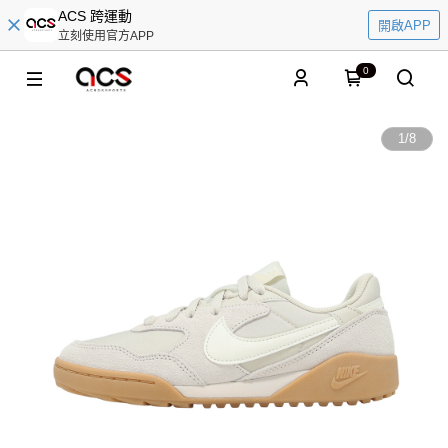
ACS 跨運動
開啟APP
立刻使用官方APP
0
1
/
8