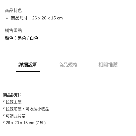
3 期 0 利率 每期
NT$360
21家銀行
商品特色
合作金庫商業銀行
第一商業銀行
超商取貨付款
商品尺寸：26 x 20 x 15 cm
華南商業銀行
彰化商業銀行
LINE Pay
上海商業儲蓄銀行
台北富邦商業銀行
銷售重點
國泰世華商業銀行
兆豐國際商業銀行
Apple Pay
顏色：黑色 / 白色
臺灣中小企業銀行
台中商業銀行
匯豐（台灣）商業銀行
華泰商業銀行
街口支付
聯邦商業銀行
遠東國際商業銀行
元大商業銀行
永豐商業銀行
悠遊付
玉山商業銀行
詳細說明
商品規格
星展（台灣）商業銀行
相關推薦
台新國際商業銀行
中國信託商業銀行
全盈+PAY
台灣樂天信用卡公司
AFTEE先享後付
相關說明
：
商品說明
【關於「AFTEE先享後付」】
ATM付款
* 拉鍊主袋
AFTEE先享後付是「在收到商品之後才付款」的支付方式。 讓您購物簡單
便利好安心！
* 拉鍊前袋，可收納小物品
１．簡單：不需註冊會員、不需綁卡、不需儲值。
* 可調式背帶
運送方式
２．便利：只要手機號碼，簡訊認證，即可結帳。
* 26 x 20 x 15 cm (7.5L)
３．安心：先確認商品／服務後，再付款。
全家取貨付款
每筆NT$60，滿NT$1,500(含以上)免運費
【「AFTEE先享後付」結帳流程】