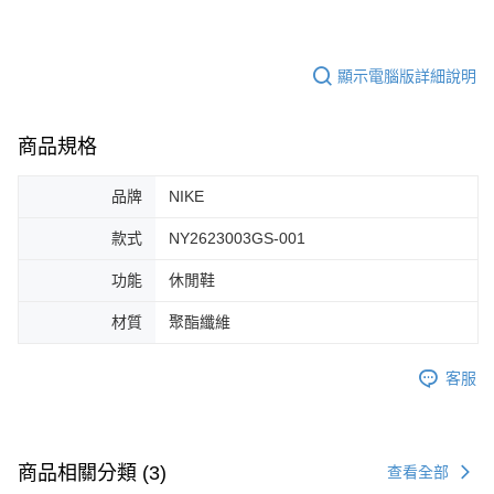
１．於結帳方式選擇「AFTEE先享後付」後，將跳轉至「AFTEE先享後付」
付款後全家取貨
結帳頁面，進行簡訊認證並確認金額後，即可完成結帳。
２．訂單成立數日內，您將收到繳費通知簡訊。
每筆NT$60，滿NT$1,500(含以上)免運費
顯示電腦版詳細說明
３．收到繳費通知簡訊後14天內，點擊此簡訊中的連結，可透過四大超商／
ATM／網路銀行／等多元方式進行付款，方視為交易完成。
7-11取貨付款
※ 請注意：結帳手續完成當下不需立刻繳費，但若您需要取消訂單，請聯絡
每筆NT$60，滿NT$1,500(含以上)免運費
購買商品的店家。未經商家同意取消之訂單仍視為有效，需透過AFTEE先享
商品規格
後付繳納相關費用。
付款後7-11取貨
※ 交易是否成功請以「AFTEE先享後付 」之結帳頁面顯示為準，若有關於
是否繳費成功／繳費後需取消欲退款等相關疑問，請聯繫「AFTEE先享後付
品牌
NIKE
每筆NT$60，滿NT$1,500(含以上)免運費
客戶支援中心」
https://netprotections.freshdesk.com/support/home
款式
NY2623003GS-001
宅配
【注意事項】
１．透過由恩沛科技股份有限公司提供之「AFTEE先享後付」服務完成之交
每筆NT$100，滿NT$1,500(含以上)免運費
功能
休閒鞋
易，需依本服務之必要範圍內提供個人資料，並將交易相關給付款項請求債
權轉讓予恩沛科技股份有限公司。
材質
聚酯纖維
２．關於個人資料處理事宜，請瀏覽以下網址：
https://aftee.tw/terms/#terms3
３．未成年的使用者請事先徵得法定代理人或監護人之同意方可使用
客服
「AFTEE先享後付」，若未經同意申辦者引起之損失，本公司不負相關責
任。
４．使用「AFTEE先享後付」時，將依據個別帳號之用戶狀況，依本公司即
時審查核予不同之上限額度；若仍有額度不足之情形，本公司將視審查結果
商品相關分類 (3)
查看全部
請求用戶進行身份認證。
５．嚴禁一人註冊多個帳號或使用他人資訊註冊。若發現惡意使用之情形，