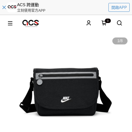
ACS 跨運動
開啟APP
立刻使用官方APP
0
1
/
8