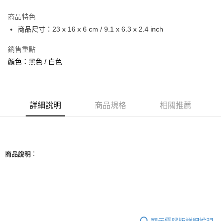
3 期 0 利率 每期
NT$250
21家銀行
商品特色
合作金庫商業銀行
第一商業銀行
超商取貨付款
商品尺寸：23 x 16 x 6 cm / 9.1 x 6.3 x 2.4 inch
華南商業銀行
彰化商業銀行
LINE Pay
上海商業儲蓄銀行
台北富邦商業銀行
銷售重點
國泰世華商業銀行
兆豐國際商業銀行
Apple Pay
顏色：黑色 / 白色
臺灣中小企業銀行
台中商業銀行
匯豐（台灣）商業銀行
華泰商業銀行
街口支付
聯邦商業銀行
遠東國際商業銀行
元大商業銀行
永豐商業銀行
悠遊付
玉山商業銀行
詳細說明
商品規格
星展（台灣）商業銀行
相關推薦
台新國際商業銀行
中國信託商業銀行
全盈+PAY
台灣樂天信用卡公司
AFTEE先享後付
相關說明
：
商品說明
【關於「AFTEE先享後付」】
ATM付款
AFTEE先享後付是「在收到商品之後才付款」的支付方式。 讓您購物簡單
便利好安心！
１．簡單：不需註冊會員、不需綁卡、不需儲值。
運送方式
２．便利：只要手機號碼，簡訊認證，即可結帳。
３．安心：先確認商品／服務後，再付款。
全家取貨付款
每筆NT$60，滿NT$1,500(含以上)免運費
【「AFTEE先享後付」結帳流程】
顯示電腦版詳細說明