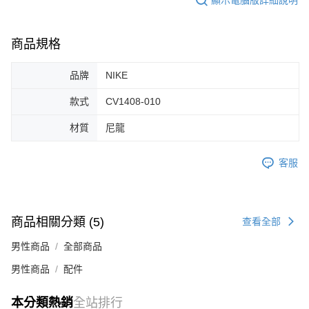
１．於結帳方式選擇「AFTEE先享後付」後，將跳轉至「AFTEE先享後付」
付款後全家取貨
結帳頁面，進行簡訊認證並確認金額後，即可完成結帳。
２．訂單成立數日內，您將收到繳費通知簡訊。
每筆NT$60，滿NT$1,500(含以上)免運費
商品規格
３．收到繳費通知簡訊後14天內，點擊此簡訊中的連結，可透過四大超商／
ATM／網路銀行／等多元方式進行付款，方視為交易完成。
7-11取貨付款
※ 請注意：結帳手續完成當下不需立刻繳費，但若您需要取消訂單，請聯絡
品牌
NIKE
每筆NT$60，滿NT$1,500(含以上)免運費
購買商品的店家。未經商家同意取消之訂單仍視為有效，需透過AFTEE先享
後付繳納相關費用。
款式
CV1408-010
付款後7-11取貨
※ 交易是否成功請以「AFTEE先享後付 」之結帳頁面顯示為準，若有關於
是否繳費成功／繳費後需取消欲退款等相關疑問，請聯繫「AFTEE先享後付
材質
尼龍
每筆NT$60，滿NT$1,500(含以上)免運費
客戶支援中心」
https://netprotections.freshdesk.com/support/home
宅配
【注意事項】
客服
１．透過由恩沛科技股份有限公司提供之「AFTEE先享後付」服務完成之交
每筆NT$100，滿NT$1,500(含以上)免運費
易，需依本服務之必要範圍內提供個人資料，並將交易相關給付款項請求債
權轉讓予恩沛科技股份有限公司。
２．關於個人資料處理事宜，請瀏覽以下網址：
商品相關分類 (5)
查看全部
https://aftee.tw/terms/#terms3
３．未成年的使用者請事先徵得法定代理人或監護人之同意方可使用
男性商品
全部商品
「AFTEE先享後付」，若未經同意申辦者引起之損失，本公司不負相關責
任。
男性商品
配件
４．使用「AFTEE先享後付」時，將依據個別帳號之用戶狀況，依本公司即
時審查核予不同之上限額度；若仍有額度不足之情形，本公司將視審查結果
請求用戶進行身份認證。
本分類熱銷
全站排行
５．嚴禁一人註冊多個帳號或使用他人資訊註冊。若發現惡意使用之情形，