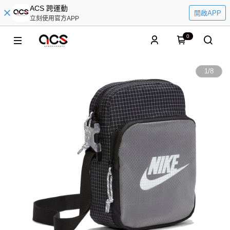
ACS 跨運動
開啟APP
立刻使用官方APP
0
1
/
8