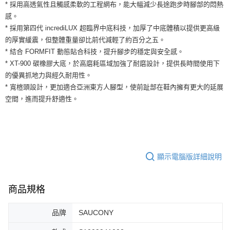
運送方式
* 採用高透氣性且觸感柔軟的工程網布，能大幅減少長途跑步時腳部的悶熱
２．便利：只要手機號碼，簡訊認證，即可結帳。
感。
３．安心：先確認商品／服務後，再付款。
全家取貨付款
* 採用第四代 incrediLUX 超臨界中底科技，加厚了中底體積以提供更高級
每筆NT$60，滿NT$1,500(含以上)免運費
【「AFTEE先享後付」結帳流程】
的厚實緩震，但整體重量卻比前代減輕了約百分之五。
１．於結帳方式選擇「AFTEE先享後付」後，將跳轉至「AFTEE先享後付」
* 結合 FORMFIT 動態貼合科技，提升腳步的穩定與安全感。
付款後全家取貨
結帳頁面，進行簡訊認證並確認金額後，即可完成結帳。
２．訂單成立數日內，您將收到繳費通知簡訊。
* XT-900 碳橡膠大底，於高磨耗區域加強了耐磨設計，提供長時間使用下
每筆NT$60，滿NT$1,500(含以上)免運費
３．收到繳費通知簡訊後14天內，點擊此簡訊中的連結，可透過四大超商／
的優異抓地力與經久耐用性。
ATM／網路銀行／等多元方式進行付款，方視為交易完成。
7-11取貨付款
* 寬楦頭設計，更加適合亞洲東方人腳型，使前趾部在鞋內擁有更大的延展
※ 請注意：結帳手續完成當下不需立刻繳費，但若您需要取消訂單，請聯絡
空間，進而提升舒適性。
每筆NT$60，滿NT$1,500(含以上)免運費
購買商品的店家。未經商家同意取消之訂單仍視為有效，需透過AFTEE先享
後付繳納相關費用。
付款後7-11取貨
※ 交易是否成功請以「AFTEE先享後付 」之結帳頁面顯示為準，若有關於
是否繳費成功／繳費後需取消欲退款等相關疑問，請聯繫「AFTEE先享後付
每筆NT$60，滿NT$1,500(含以上)免運費
客戶支援中心」
https://netprotections.freshdesk.com/support/home
宅配
【注意事項】
顯示電腦版詳細說明
１．透過由恩沛科技股份有限公司提供之「AFTEE先享後付」服務完成之交
每筆NT$100，滿NT$1,500(含以上)免運費
易，需依本服務之必要範圍內提供個人資料，並將交易相關給付款項請求債
權轉讓予恩沛科技股份有限公司。
商品規格
２．關於個人資料處理事宜，請瀏覽以下網址：
https://aftee.tw/terms/#terms3
３．未成年的使用者請事先徵得法定代理人或監護人之同意方可使用
品牌
SAUCONY
「AFTEE先享後付」，若未經同意申辦者引起之損失，本公司不負相關責
任。