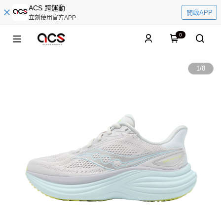
ACS 跨運動
開啟APP
立刻使用官方APP
0
1
/
8