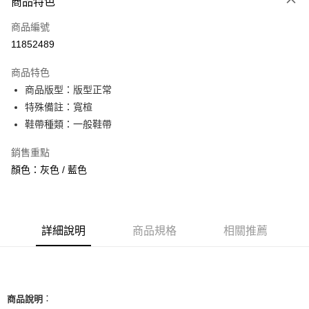
商品特色
信用卡一次付款
商品編號
信用卡分期付款
11852489
3 期 0 利率 每期
NT$1,526
21家銀行
商品特色
合作金庫商業銀行
第一商業銀行
超商取貨付款
商品版型：版型正常
華南商業銀行
彰化商業銀行
特殊備註：寬楦
LINE Pay
上海商業儲蓄銀行
台北富邦商業銀行
國泰世華商業銀行
兆豐國際商業銀行
鞋帶種類：一般鞋帶
Apple Pay
臺灣中小企業銀行
台中商業銀行
銷售重點
匯豐（台灣）商業銀行
華泰商業銀行
街口支付
聯邦商業銀行
遠東國際商業銀行
顏色：灰色 / 藍色
元大商業銀行
永豐商業銀行
悠遊付
玉山商業銀行
星展（台灣）商業銀行
台新國際商業銀行
中國信託商業銀行
全盈+PAY
台灣樂天信用卡公司
詳細說明
商品規格
相關推薦
AFTEE先享後付
相關說明
【關於「AFTEE先享後付」】
ATM付款
AFTEE先享後付是「在收到商品之後才付款」的支付方式。 讓您購物簡單
便利好安心！
：
商品說明
１．簡單：不需註冊會員、不需綁卡、不需儲值。