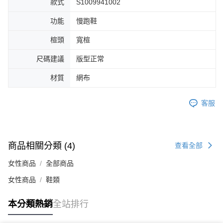
款式
S1009941002
４．使用「AFTEE先享後付」時，將依據個別帳號之用戶狀況，依本公司即
時審查核予不同之上限額度；若仍有額度不足之情形，本公司將視審查結果
功能
慢跑鞋
請求用戶進行身份認證。
５．嚴禁一人註冊多個帳號或使用他人資訊註冊。若發現惡意使用之情形，
楦頭
寬楦
恩沛科技股份有限公司將有權停止該用戶之使用額度並採取法律行動。
尺碼建議
版型正常
材質
網布
客服
商品相關分類 (4)
查看全部
女性商品
全部商品
女性商品
鞋類
本分類熱銷
全站排行