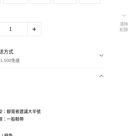
清除
紀錄
送方式
1,500免運
次付款
期付款
0 利率 每期
NT$726
21家銀行
型：腳寬者建議大半號
庫商業銀行
第一商業銀行
類：一般鞋帶
付款
業銀行
彰化商業銀行
業儲蓄銀行
台北富邦商業銀行
/ 綠色