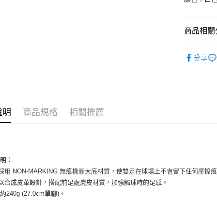
國泰世
Apple Pay
臺灣中
匯豐（
街口支付
商品相關分
聯邦商
元大商
悠遊付
男性商品
玉山商
分享
台新國
全盈+PAY
男性商品
台灣樂
AFTEE先
依運動類
相關說明
依品牌
【關於「A
ATM付款
說明
商品規格
相關推薦
AFTEE
便利好安
１．簡單
２．便利
運送方式
３．安心
全家取貨
：
說明
【「AFT
底採用 NON-MARKING 無痕橡膠大底材質，使雙足在球場上不會留下任何摩擦
每筆NT$6
１．於結帳
付」結帳
面以合成皮革設計，搭配前足處麂皮材質，加強觸球時的足感。
付款後全
２．訂單
 約240g (27.0cm單腳)。
３．收到繳
每筆NT$6
／ATM／
※ 請注意