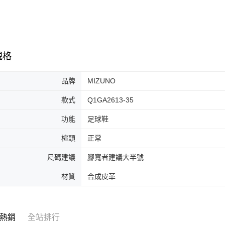
7-11取貨
絡購買商品
先享後付
每筆NT$6
※ 交易是
是否繳費成
付款後7-1
付客戶支
每筆NT$6
規格
【注意事
宅配
１．透過由
交易，需
品牌
MIZUNO
每筆NT$1
求債權轉
２．關於
款式
Q1GA2613-35
https://aft
３．未成
功能
足球鞋
「AFTE
任。
楦頭
正常
４．使用「
即時審查
尺碼建議
腳寬者建議大半號
結果請求
５．嚴禁
材質
合成皮革
形，恩沛
動。
熱銷
全站排行