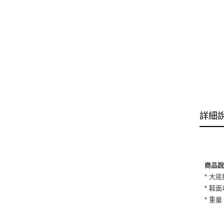
詳細
商品
* 大
* 鞋
* 重量