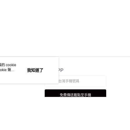
 cookie
kie 聲明
我知道了
官方APP
免費傳送載點至手機
若接到可疑電話，請洽詢165反詐騙專線
本站最佳瀏覽環境請使用 Google Chrome、Firefox 或 Edge 以上版本