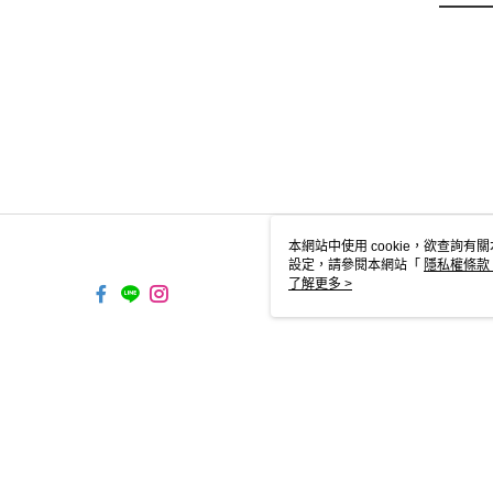
本網站中使用 cookie，欲查詢有關
設定，請參閱本網站「
隱私權條款
使用 cookie。
了解更多 >
TW-MWG1-67-194 Web2.0 Defau
© 2026 by 跨運動有限公司