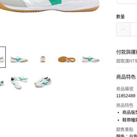
數量
付款與運
超取滿NT$
付款方式
商品特色
信用卡一
商品編號
11852488
信用卡分
商品特色
3 期 
商品版
合作金
鞋帶種
超商取貨
華南商
銷售重點
LINE Pay
上海商
顏色：白色 