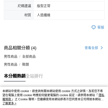
４．使用「AFTEE先享後付」時，將依據個別帳號之用戶狀況，依本公司即
尺碼建議
版型正常
時審查核予不同之上限額度；若仍有額度不足之情形，本公司將視審查結果
請求用戶進行身份認證。
材質
人造纖維
５．嚴禁一人註冊多個帳號或使用他人資訊註冊。若發現惡意使用之情形，
恩沛科技股份有限公司將有權停止該用戶之使用額度並採取法律行動。
客服
商品相關分類 (4)
查看全部
男性商品
全部商品
男性商品
鞋類
本分類熱銷
全站排行
本網站中使用 cookie，欲查詢有關本網站使用 cookie 方式之詳情，及若您不希
熱門標籤
望在電腦上使用 cookie 時應如何變更電腦的 cookie 設定，請參閱本網站「
隱私
權條款
」之 Cookie 聲明。您繼續使用本網站即表示您同意本公司得按本網站使
用條款之 Cookie 聲明使用 cookie。
了解更多 >