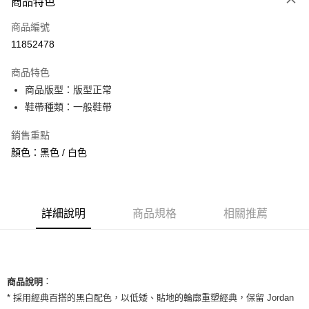
商品特色
信用卡一次付款
商品編號
信用卡分期付款
11852478
3 期 0 利率 每期
NT$860
21家銀行
商品特色
合作金庫商業銀行
第一商業銀行
超商取貨付款
商品版型：版型正常
華南商業銀行
彰化商業銀行
鞋帶種類：一般鞋帶
LINE Pay
上海商業儲蓄銀行
台北富邦商業銀行
國泰世華商業銀行
兆豐國際商業銀行
Apple Pay
銷售重點
臺灣中小企業銀行
台中商業銀行
顏色：黑色 / 白色
匯豐（台灣）商業銀行
華泰商業銀行
街口支付
聯邦商業銀行
遠東國際商業銀行
元大商業銀行
永豐商業銀行
悠遊付
玉山商業銀行
星展（台灣）商業銀行
台新國際商業銀行
中國信託商業銀行
全盈+PAY
詳細說明
商品規格
相關推薦
台灣樂天信用卡公司
AFTEE先享後付
相關說明
【關於「AFTEE先享後付」】
ATM付款
：
AFTEE先享後付是「在收到商品之後才付款」的支付方式。 讓您購物簡單
商品說明
便利好安心！
* 採用經典百搭的黑白配色，以低矮、貼地的輪廓重塑經典，保留 Jordan
１．簡單：不需註冊會員、不需綁卡、不需儲值。