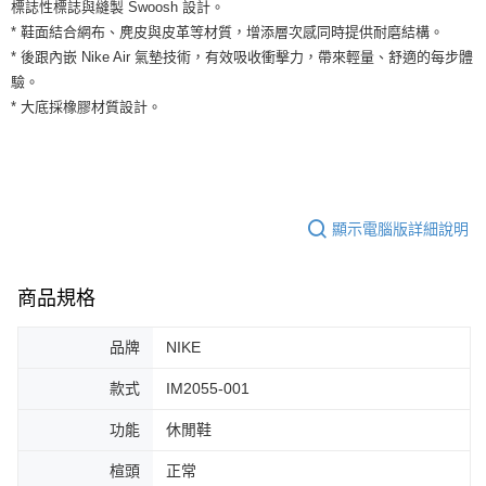
運送方式
標誌性標誌與縫製 Swoosh 設計。
２．便利：只要手機號碼，簡訊認證，即可結帳。
* 鞋面結合網布、麂皮與皮革等材質，增添層次感同時提供耐磨結構。
３．安心：先確認商品／服務後，再付款。
全家取貨付款
* 後跟內嵌 Nike Air 氣墊技術，有效吸收衝擊力，帶來輕量、舒適的每步體
每筆NT$60，滿NT$1,500(含以上)免運費
【「AFTEE先享後付」結帳流程】
驗。
１．於結帳方式選擇「AFTEE先享後付」後，將跳轉至「AFTEE先享後付」
* 大底採橡膠材質設計。
付款後全家取貨
結帳頁面，進行簡訊認證並確認金額後，即可完成結帳。
２．訂單成立數日內，您將收到繳費通知簡訊。
每筆NT$60，滿NT$1,500(含以上)免運費
３．收到繳費通知簡訊後14天內，點擊此簡訊中的連結，可透過四大超商／
ATM／網路銀行／等多元方式進行付款，方視為交易完成。
7-11取貨付款
※ 請注意：結帳手續完成當下不需立刻繳費，但若您需要取消訂單，請聯絡
每筆NT$60，滿NT$1,500(含以上)免運費
購買商品的店家。未經商家同意取消之訂單仍視為有效，需透過AFTEE先享
顯示電腦版詳細說明
後付繳納相關費用。
付款後7-11取貨
※ 交易是否成功請以「AFTEE先享後付 」之結帳頁面顯示為準，若有關於
是否繳費成功／繳費後需取消欲退款等相關疑問，請聯繫「AFTEE先享後付
每筆NT$60，滿NT$1,500(含以上)免運費
客戶支援中心」
https://netprotections.freshdesk.com/support/home
商品規格
宅配
【注意事項】
品牌
NIKE
１．透過由恩沛科技股份有限公司提供之「AFTEE先享後付」服務完成之交
每筆NT$100，滿NT$1,500(含以上)免運費
易，需依本服務之必要範圍內提供個人資料，並將交易相關給付款項請求債
權轉讓予恩沛科技股份有限公司。
款式
IM2055-001
２．關於個人資料處理事宜，請瀏覽以下網址：
https://aftee.tw/terms/#terms3
功能
休閒鞋
３．未成年的使用者請事先徵得法定代理人或監護人之同意方可使用
「AFTEE先享後付」，若未經同意申辦者引起之損失，本公司不負相關責
楦頭
正常
任。