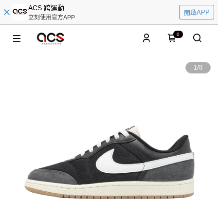
ACS 跨運動
開啟APP
立刻使用官方APP
0
1
/
8