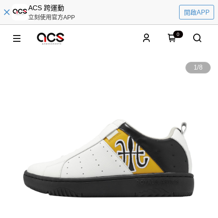
ACS 跨運動
開啟APP
立刻使用官方APP
0
1
/
8