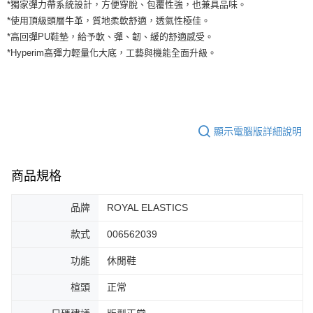
運送方式
*獨家彈力帶系統設計，方便穿脫、包覆性強，也兼具品味。
２．便利：只要手機號碼，簡訊認證，即可結帳。
*使用頂級頭層牛革，質地柔軟舒適，透氣性極佳。
３．安心：先確認商品／服務後，再付款。
全家取貨付款
*高回彈PU鞋墊，給予軟、彈、韌、緩的舒適感受。
每筆NT$60，滿NT$1,500(含以上)免運費
【「AFTEE先享後付」結帳流程】
*Hyperim高彈力輕量化大底，工藝與機能全面升級。
１．於結帳方式選擇「AFTEE先享後付」後，將跳轉至「AFTEE先享後付」
付款後全家取貨
結帳頁面，進行簡訊認證並確認金額後，即可完成結帳。
２．訂單成立數日內，您將收到繳費通知簡訊。
每筆NT$60，滿NT$1,500(含以上)免運費
３．收到繳費通知簡訊後14天內，點擊此簡訊中的連結，可透過四大超商／
ATM／網路銀行／等多元方式進行付款，方視為交易完成。
7-11取貨付款
※ 請注意：結帳手續完成當下不需立刻繳費，但若您需要取消訂單，請聯絡
顯示電腦版詳細說明
每筆NT$60，滿NT$1,500(含以上)免運費
購買商品的店家。未經商家同意取消之訂單仍視為有效，需透過AFTEE先享
後付繳納相關費用。
付款後7-11取貨
※ 交易是否成功請以「AFTEE先享後付 」之結帳頁面顯示為準，若有關於
是否繳費成功／繳費後需取消欲退款等相關疑問，請聯繫「AFTEE先享後付
商品規格
每筆NT$60，滿NT$1,500(含以上)免運費
客戶支援中心」
https://netprotections.freshdesk.com/support/home
宅配
品牌
ROYAL ELASTICS
【注意事項】
１．透過由恩沛科技股份有限公司提供之「AFTEE先享後付」服務完成之交
每筆NT$100，滿NT$1,500(含以上)免運費
款式
006562039
易，需依本服務之必要範圍內提供個人資料，並將交易相關給付款項請求債
權轉讓予恩沛科技股份有限公司。
功能
休閒鞋
２．關於個人資料處理事宜，請瀏覽以下網址：
https://aftee.tw/terms/#terms3
３．未成年的使用者請事先徵得法定代理人或監護人之同意方可使用
楦頭
正常
「AFTEE先享後付」，若未經同意申辦者引起之損失，本公司不負相關責
任。