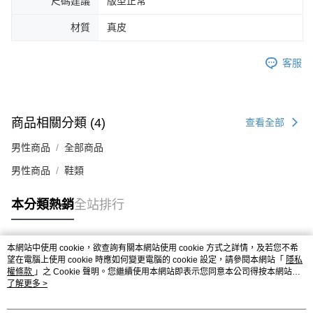
尺碼建議
版型正常
４．使用「AFTEE先享後付」時，將依據個別帳號之用戶狀況，依本公司即
時審查核予不同之上限額度；若仍有額度不足之情形，本公司將視審查結果
材質
真皮
請求用戶進行身份認證。
５．嚴禁一人註冊多個帳號或使用他人資訊註冊。若發現惡意使用之情形，
恩沛科技股份有限公司將有權停止該用戶之使用額度並採取法律行動。
客服
商品相關分類 (4)
查看全部
男性商品
全部商品
男性商品
鞋類
本分類熱銷
全站排行
本網站中使用 cookie，欲查詢有關本網站使用 cookie 方式之詳情，及若您不希
熱門標籤
望在電腦上使用 cookie 時應如何變更電腦的 cookie 設定，請參閱本網站「
隱私
權條款
」之 Cookie 聲明。您繼續使用本網站即表示您同意本公司得按本網站使
用條款之 Cookie 聲明使用 cookie。
了解更多 >