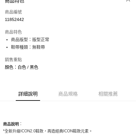
商品特色
信用卡一次付款
商品編號
信用卡分期付款
11852442
3 期 0 利率 每期
NT$1,460
21家銀行
商品特色
合作金庫商業銀行
第一商業銀行
超商取貨付款
商品版型：版型正常
華南商業銀行
彰化商業銀行
鞋帶種類：無鞋帶
LINE Pay
上海商業儲蓄銀行
台北富邦商業銀行
國泰世華商業銀行
兆豐國際商業銀行
Apple Pay
銷售重點
臺灣中小企業銀行
台中商業銀行
顏色：白色 / 黑色
匯豐（台灣）商業銀行
華泰商業銀行
街口支付
聯邦商業銀行
遠東國際商業銀行
元大商業銀行
永豐商業銀行
悠遊付
玉山商業銀行
星展（台灣）商業銀行
台新國際商業銀行
中國信託商業銀行
全盈+PAY
詳細說明
商品規格
相關推薦
台灣樂天信用卡公司
AFTEE先享後付
相關說明
【關於「AFTEE先享後付」】
ATM付款
：
AFTEE先享後付是「在收到商品之後才付款」的支付方式。 讓您購物簡單
商品說明
便利好安心！
*全新升級ICON2.0鞋款，再造經典ICON鞋款元素。
１．簡單：不需註冊會員、不需綁卡、不需儲值。