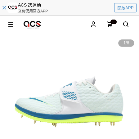
ACS 跨運動
開啟APP
立刻使用官方APP
0
1
/
8