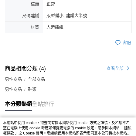
楦頭
正常
４．使用「AFTEE先享後付」時，將依據個別帳號之用戶狀況，依本公司即
時審查核予不同之上限額度；若仍有額度不足之情形，本公司將視審查結果
尺碼建議
版型偏小, 建議大半號
請求用戶進行身份認證。
５．嚴禁一人註冊多個帳號或使用他人資訊註冊。若發現惡意使用之情形，
恩沛科技股份有限公司將有權停止該用戶之使用額度並採取法律行動。
材質
人造纖維
客服
商品相關分類 (4)
查看全部
男性商品
全部商品
男性商品
鞋類
本分類熱銷
全站排行
本網站中使用 cookie，欲查詢有關本網站使用 cookie 方式之詳情，及若您不希
熱門標籤
望在電腦上使用 cookie 時應如何變更電腦的 cookie 設定，請參閱本網站「
隱私
權條款
」之 Cookie 聲明。您繼續使用本網站即表示您同意本公司得按本網站使