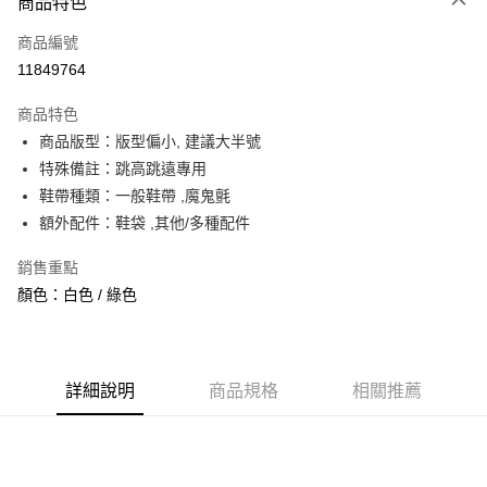
商品特色
信用卡一次付款
商品編號
信用卡分期付款
11849764
3 期 0 利率 每期
NT$1,260
21家銀行
商品特色
合作金庫商業銀行
第一商業銀行
超商取貨付款
商品版型：版型偏小, 建議大半號
華南商業銀行
彰化商業銀行
特殊備註：跳高跳遠專用
LINE Pay
上海商業儲蓄銀行
台北富邦商業銀行
國泰世華商業銀行
兆豐國際商業銀行
鞋帶種類：一般鞋帶 ,魔鬼氈
Apple Pay
臺灣中小企業銀行
台中商業銀行
額外配件：鞋袋 ,其他/多種配件
匯豐（台灣）商業銀行
華泰商業銀行
街口支付
聯邦商業銀行
遠東國際商業銀行
銷售重點
元大商業銀行
永豐商業銀行
悠遊付
顏色：白色 / 綠色
玉山商業銀行
星展（台灣）商業銀行
台新國際商業銀行
中國信託商業銀行
全盈+PAY
台灣樂天信用卡公司
AFTEE先享後付
詳細說明
商品規格
相關推薦
相關說明
【關於「AFTEE先享後付」】
ATM付款
AFTEE先享後付是「在收到商品之後才付款」的支付方式。 讓您購物簡單
便利好安心！
１．簡單：不需註冊會員、不需綁卡、不需儲值。