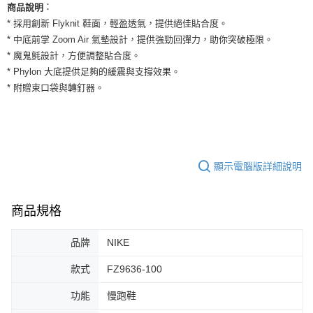
運送方式
：
商品說明
２．便利：只要手機號碼，簡訊認證，即可結帳。
３．安心：先確認商品／服務後，再付款。
* 採用創新 Flyknit 鞋面，輕盈透氣，提供絕佳貼合度。
全家取貨付款
* 中底前掌 Zoom Air 氣墊設計，提供強勁回彈力，助你突破極限。
每筆NT$60，滿NT$1,500(含以上)免運費
【「AFTEE先享後付」結帳流程】
* 魔鬼氈設計，方便調整貼合度。
１．於結帳方式選擇「AFTEE先享後付」後，將跳轉至「AFTEE先享後付」
付款後全家取貨
* Phylon 大底提供足夠的緩震與支撐效果。
結帳頁面，進行簡訊認證並確認金額後，即可完成結帳。
２．訂單成立數日內，您將收到繳費通知簡訊。
* 附贈束口袋與轉釘器。
每筆NT$60，滿NT$1,500(含以上)免運費
３．收到繳費通知簡訊後14天內，點擊此簡訊中的連結，可透過四大超商／
ATM／網路銀行／等多元方式進行付款，方視為交易完成。
7-11取貨付款
※ 請注意：結帳手續完成當下不需立刻繳費，但若您需要取消訂單，請聯絡
每筆NT$60，滿NT$1,500(含以上)免運費
購買商品的店家。未經商家同意取消之訂單仍視為有效，需透過AFTEE先享
後付繳納相關費用。
付款後7-11取貨
※ 交易是否成功請以「AFTEE先享後付 」之結帳頁面顯示為準，若有關於
顯示電腦版詳細說明
是否繳費成功／繳費後需取消欲退款等相關疑問，請聯繫「AFTEE先享後付
每筆NT$60，滿NT$1,500(含以上)免運費
客戶支援中心」
https://netprotections.freshdesk.com/support/home
宅配
商品規格
【注意事項】
１．透過由恩沛科技股份有限公司提供之「AFTEE先享後付」服務完成之交
每筆NT$100，滿NT$1,500(含以上)免運費
易，需依本服務之必要範圍內提供個人資料，並將交易相關給付款項請求債
品牌
NIKE
權轉讓予恩沛科技股份有限公司。
２．關於個人資料處理事宜，請瀏覽以下網址：
款式
FZ9636-100
https://aftee.tw/terms/#terms3
３．未成年的使用者請事先徵得法定代理人或監護人之同意方可使用
功能
慢跑鞋
「AFTEE先享後付」，若未經同意申辦者引起之損失，本公司不負相關責
任。