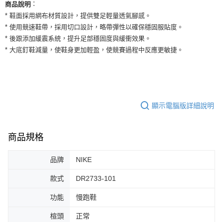
運送方式
：
商品說明
２．便利：只要手機號碼，簡訊認證，即可結帳。
* 鞋面採用網布材質設計，提供雙足輕量透氣腳感。
３．安心：先確認商品／服務後，再付款。
全家取貨付款
* 使用競速鞋帶，採用切口設計，略帶彈性以確保穩固服貼度。
每筆NT$60，滿NT$1,500(含以上)免運費
【「AFTEE先享後付」結帳流程】
* 後跟添加緩震系統，提升足部穩固度與緩衝效果。
１．於結帳方式選擇「AFTEE先享後付」後，將跳轉至「AFTEE先享後付」
* 大底釘鞋減量，使鞋身更加輕盈，使競賽過程中反應更敏捷。
付款後全家取貨
結帳頁面，進行簡訊認證並確認金額後，即可完成結帳。
２．訂單成立數日內，您將收到繳費通知簡訊。
每筆NT$60，滿NT$1,500(含以上)免運費
３．收到繳費通知簡訊後14天內，點擊此簡訊中的連結，可透過四大超商／
ATM／網路銀行／等多元方式進行付款，方視為交易完成。
7-11取貨付款
※ 請注意：結帳手續完成當下不需立刻繳費，但若您需要取消訂單，請聯絡
每筆NT$60，滿NT$1,500(含以上)免運費
購買商品的店家。未經商家同意取消之訂單仍視為有效，需透過AFTEE先享
顯示電腦版詳細說明
後付繳納相關費用。
付款後7-11取貨
※ 交易是否成功請以「AFTEE先享後付 」之結帳頁面顯示為準，若有關於
是否繳費成功／繳費後需取消欲退款等相關疑問，請聯繫「AFTEE先享後付
每筆NT$60，滿NT$1,500(含以上)免運費
客戶支援中心」
https://netprotections.freshdesk.com/support/home
商品規格
宅配
【注意事項】
１．透過由恩沛科技股份有限公司提供之「AFTEE先享後付」服務完成之交
每筆NT$100，滿NT$1,500(含以上)免運費
品牌
NIKE
易，需依本服務之必要範圍內提供個人資料，並將交易相關給付款項請求債
權轉讓予恩沛科技股份有限公司。
款式
DR2733-101
２．關於個人資料處理事宜，請瀏覽以下網址：
https://aftee.tw/terms/#terms3
功能
慢跑鞋
３．未成年的使用者請事先徵得法定代理人或監護人之同意方可使用
「AFTEE先享後付」，若未經同意申辦者引起之損失，本公司不負相關責
楦頭
正常
任。