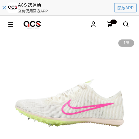
ACS 跨運動
開啟APP
立刻使用官方APP
0
1
/
8