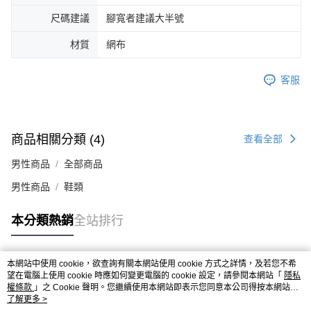
４．使用「AFTEE先享後付」時，將依據個別帳號之用戶狀況，依本公司即
尺碼建議
腳寬者建議大半號
時審查核予不同之上限額度；若仍有額度不足之情形，本公司將視審查結果
請求用戶進行身份認證。
材質
網布
５．嚴禁一人註冊多個帳號或使用他人資訊註冊。若發現惡意使用之情形，
恩沛科技股份有限公司將有權停止該用戶之使用額度並採取法律行動。
客服
商品相關分類 (4)
查看全部
男性商品
全部商品
男性商品
鞋類
本分類熱銷
全站排行
本網站中使用 cookie，欲查詢有關本網站使用 cookie 方式之詳情，及若您不希
熱門標籤
望在電腦上使用 cookie 時應如何變更電腦的 cookie 設定，請參閱本網站「
隱私
權條款
」之 Cookie 聲明。您繼續使用本網站即表示您同意本公司得按本網站使
用條款之 Cookie 聲明使用 cookie。
了解更多 >