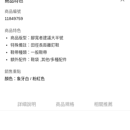
商品特色
信用卡一次付款
商品編號
信用卡分期付款
11849759
3 期 0 利率 每期
NT$1,260
21家銀行
商品特色
合作金庫商業銀行
第一商業銀行
超商取貨付款
商品版型：腳寬者建議大半號
華南商業銀行
彰化商業銀行
特殊備註：田徑長距離釘鞋
LINE Pay
上海商業儲蓄銀行
台北富邦商業銀行
國泰世華商業銀行
兆豐國際商業銀行
鞋帶種類：一般鞋帶
Apple Pay
臺灣中小企業銀行
台中商業銀行
額外配件：鞋袋 ,其他/多種配件
匯豐（台灣）商業銀行
華泰商業銀行
街口支付
聯邦商業銀行
遠東國際商業銀行
銷售重點
元大商業銀行
永豐商業銀行
悠遊付
顏色：象牙白 / 粉紅色
玉山商業銀行
星展（台灣）商業銀行
台新國際商業銀行
中國信託商業銀行
全盈+PAY
台灣樂天信用卡公司
AFTEE先享後付
詳細說明
商品規格
相關推薦
相關說明
【關於「AFTEE先享後付」】
ATM付款
AFTEE先享後付是「在收到商品之後才付款」的支付方式。 讓您購物簡單
便利好安心！
１．簡單：不需註冊會員、不需綁卡、不需儲值。