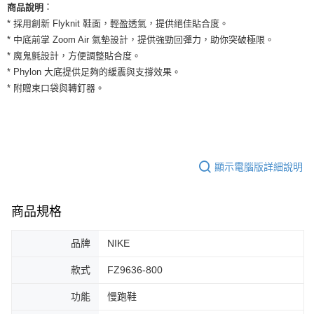
運送方式
：
商品說明
２．便利：只要手機號碼，簡訊認證，即可結帳。
３．安心：先確認商品／服務後，再付款。
* 採用創新 Flyknit 鞋面，輕盈透氣，提供絕佳貼合度。
全家取貨付款
* 中底前掌 Zoom Air 氣墊設計，提供強勁回彈力，助你突破極限。
每筆NT$60，滿NT$1,500(含以上)免運費
【「AFTEE先享後付」結帳流程】
* 魔鬼氈設計，方便調整貼合度。
１．於結帳方式選擇「AFTEE先享後付」後，將跳轉至「AFTEE先享後付」
付款後全家取貨
* Phylon 大底提供足夠的緩震與支撐效果。
結帳頁面，進行簡訊認證並確認金額後，即可完成結帳。
２．訂單成立數日內，您將收到繳費通知簡訊。
* 附贈束口袋與轉釘器。
每筆NT$60，滿NT$1,500(含以上)免運費
３．收到繳費通知簡訊後14天內，點擊此簡訊中的連結，可透過四大超商／
ATM／網路銀行／等多元方式進行付款，方視為交易完成。
7-11取貨付款
※ 請注意：結帳手續完成當下不需立刻繳費，但若您需要取消訂單，請聯絡
每筆NT$60，滿NT$1,500(含以上)免運費
購買商品的店家。未經商家同意取消之訂單仍視為有效，需透過AFTEE先享
後付繳納相關費用。
付款後7-11取貨
※ 交易是否成功請以「AFTEE先享後付 」之結帳頁面顯示為準，若有關於
顯示電腦版詳細說明
是否繳費成功／繳費後需取消欲退款等相關疑問，請聯繫「AFTEE先享後付
每筆NT$60，滿NT$1,500(含以上)免運費
客戶支援中心」
https://netprotections.freshdesk.com/support/home
宅配
商品規格
【注意事項】
１．透過由恩沛科技股份有限公司提供之「AFTEE先享後付」服務完成之交
每筆NT$100，滿NT$1,500(含以上)免運費
易，需依本服務之必要範圍內提供個人資料，並將交易相關給付款項請求債
品牌
NIKE
權轉讓予恩沛科技股份有限公司。
２．關於個人資料處理事宜，請瀏覽以下網址：
款式
FZ9636-800
https://aftee.tw/terms/#terms3
３．未成年的使用者請事先徵得法定代理人或監護人之同意方可使用
功能
慢跑鞋
「AFTEE先享後付」，若未經同意申辦者引起之損失，本公司不負相關責
任。