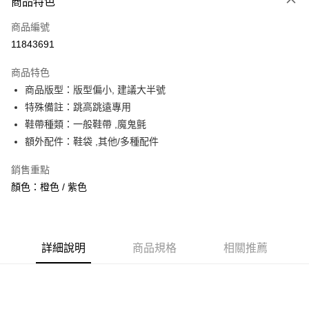
商品特色
信用卡一次付款
商品編號
信用卡分期付款
11843691
3 期 0 利率 每期
NT$1,393
21家銀行
商品特色
合作金庫商業銀行
第一商業銀行
超商取貨付款
商品版型：版型偏小, 建議大半號
華南商業銀行
彰化商業銀行
特殊備註：跳高跳遠專用
LINE Pay
上海商業儲蓄銀行
台北富邦商業銀行
國泰世華商業銀行
兆豐國際商業銀行
鞋帶種類：一般鞋帶 ,魔鬼氈
Apple Pay
臺灣中小企業銀行
台中商業銀行
額外配件：鞋袋 ,其他/多種配件
匯豐（台灣）商業銀行
華泰商業銀行
街口支付
聯邦商業銀行
遠東國際商業銀行
銷售重點
元大商業銀行
永豐商業銀行
悠遊付
顏色：橙色 / 紫色
玉山商業銀行
星展（台灣）商業銀行
台新國際商業銀行
中國信託商業銀行
全盈+PAY
台灣樂天信用卡公司
AFTEE先享後付
詳細說明
商品規格
相關推薦
相關說明
【關於「AFTEE先享後付」】
ATM付款
AFTEE先享後付是「在收到商品之後才付款」的支付方式。 讓您購物簡單
便利好安心！
１．簡單：不需註冊會員、不需綁卡、不需儲值。