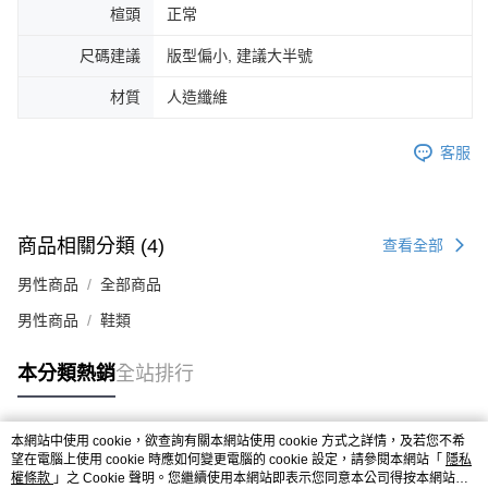
楦頭
正常
４．使用「AFTEE先享後付」時，將依據個別帳號之用戶狀況，依本公司即
時審查核予不同之上限額度；若仍有額度不足之情形，本公司將視審查結果
尺碼建議
版型偏小, 建議大半號
請求用戶進行身份認證。
５．嚴禁一人註冊多個帳號或使用他人資訊註冊。若發現惡意使用之情形，
恩沛科技股份有限公司將有權停止該用戶之使用額度並採取法律行動。
材質
人造纖維
客服
商品相關分類 (4)
查看全部
男性商品
全部商品
男性商品
鞋類
本分類熱銷
全站排行
本網站中使用 cookie，欲查詢有關本網站使用 cookie 方式之詳情，及若您不希
熱門標籤
望在電腦上使用 cookie 時應如何變更電腦的 cookie 設定，請參閱本網站「
隱私
權條款
」之 Cookie 聲明。您繼續使用本網站即表示您同意本公司得按本網站使