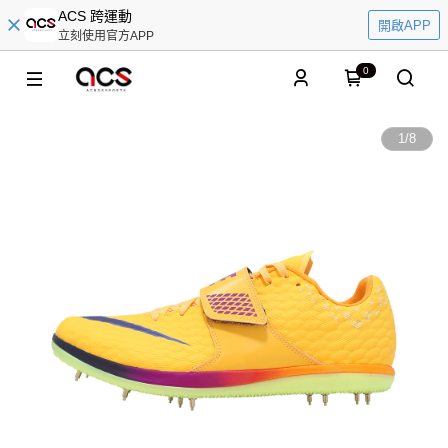
ACS 跨運動
開啟APP
立刻使用官方APP
0
1
/
8