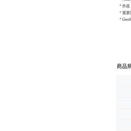
* 外
* 寬
* G
商品