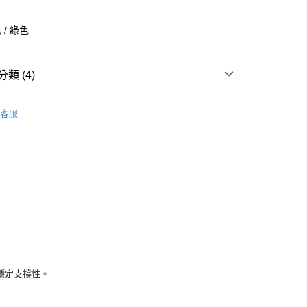
業銀行
彰化商業銀行
業儲蓄銀行
台北富邦商業銀行
/ 綠色
華商業銀行
兆豐國際商業銀行
小企業銀行
台中商業銀行
台灣）商業銀行
華泰商業銀行
類 (4)
業銀行
遠東國際商業銀行
業銀行
永豐商業銀行
全部商品
業銀行
星展（台灣）商業銀行
客服
際商業銀行
中國信託商業銀行
鞋類
天信用卡公司
享後付
型
健身訓練
ADIDAS
FTEE先享後付」】
先享後付是「在收到商品之後才付款」的支付方式。 讓您購物簡單
心！
：不需註冊會員、不需綁卡、不需儲值。
：只要手機號碼，簡訊認證，即可結帳。
：先確認商品／服務後，再付款。
付款
EE先享後付」結帳流程】
穩定支撐性。
0，滿NT$1,500(含以上)免運費
方式選擇「AFTEE先享後付」後，將跳轉至「AFTEE先享後
頁面，進行簡訊認證並確認金額後，即可完成結帳。
家取貨
成立數日內，您將收到繳費通知簡訊。