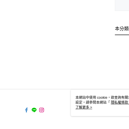
本分類
本網站中使用 cookie，欲查詢有關
設定，請參閱本網站「
隱私權條款
使用 cookie。
了解更多 >