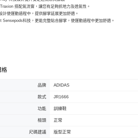
３．收到繳
每筆NT$6
底 Traxion 搭配氣流窗，讓您有足夠抓地力及透氣性。
／ATM／
※ 請注意
掌設計使運動過程中，提供腳掌延展更加舒適。
7-11取貨
絡購買商品
eofit Sensepods科技，更能完整貼合腳掌，使運動過程中更加舒適。
先享後付
每筆NT$6
※ 交易是
是否繳費成
付款後7-1
付客戶支
每筆NT$6
【注意事
宅配
１．透過由
交易，需
每筆NT$1
求債權轉
規格
２．關於
https://aft
品牌
ADIDAS
３．未成
「AFTE
任。
款式
JR1666
４．使用「
即時審查
功能
訓練鞋
結果請求
５．嚴禁
楦頭
正常
形，恩沛
動。
尺碼建議
版型正常