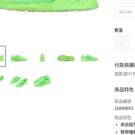
28 CM
數量
付款與運
超取滿NT$
付款方式
商品特色
信用卡一
商品編號
11840651
信用卡分
商品特色
3 期 
商品版
合作金
鞋帶種
超商取貨