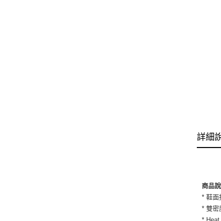
詳細
商品
* 鞋
* 雙
* H