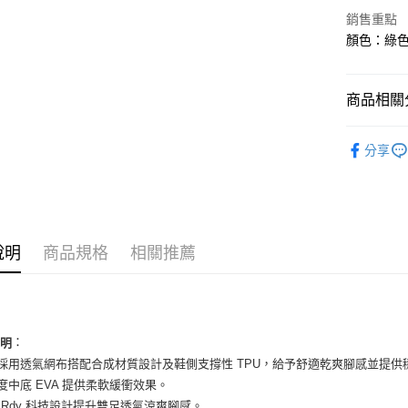
華南商
銷售重點
LINE Pay
上海商
顏色：綠色 
國泰世
Apple Pay
臺灣中
匯豐（
街口支付
商品相關分
聯邦商
元大商
悠遊付
男性商品
玉山商
分享
台新國
全盈+PAY
男性商品
台灣樂
AFTEE先
依運動類
相關說明
依品牌
【關於「A
ATM付款
說明
商品規格
相關推薦
AFTEE
便利好安
１．簡單
２．便利
運送方式
３．安心
全家取貨
：
說明
【「AFT
面採用透氣網布搭配合成材質設計及鞋側支撐性 TPU，給予舒適乾爽腳感並提供
每筆NT$6
１．於結帳
付」結帳
密度中底 EVA 提供柔軟緩衝效果。
付款後全
２．訂單
eat.Rdy 科技設計提升雙足透氣涼爽腳感。