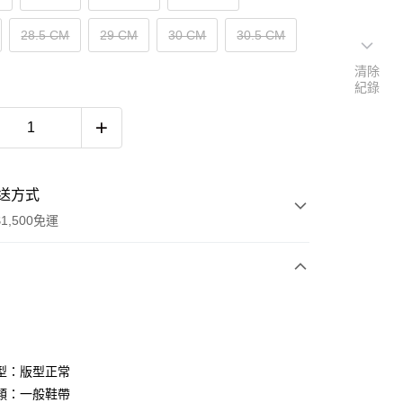
28.5 CM
29 CM
30 CM
30.5 CM
清除
紀錄
送方式
1,500免運
次付款
期付款
0 利率 每期
NT$893
21家銀行
型：版型正常
庫商業銀行
第一商業銀行
類：一般鞋帶
付款