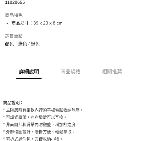
11828655
3 期 0 利率 每期
NT$460
21家銀行
商品特色
合作金庫商業銀行
第一商業銀行
超商取貨付款
商品尺寸：39 x 23 x 8 cm
華南商業銀行
彰化商業銀行
LINE Pay
上海商業儲蓄銀行
台北富邦商業銀行
銷售重點
國泰世華商業銀行
兆豐國際商業銀行
Apple Pay
顏色：綠色 / 綠色
臺灣中小企業銀行
台中商業銀行
匯豐（台灣）商業銀行
華泰商業銀行
街口支付
聯邦商業銀行
遠東國際商業銀行
元大商業銀行
永豐商業銀行
悠遊付
玉山商業銀行
詳細說明
商品規格
星展（台灣）商業銀行
相關推薦
台新國際商業銀行
中國信託商業銀行
全盈+PAY
台灣樂天信用卡公司
AFTEE先享後付
相關說明
：
商品說明
【關於「AFTEE先享後付」】
ATM付款
* 主隔層附有柔軟內裡的平板電腦收納隔層。
AFTEE先享後付是「在收到商品之後才付款」的支付方式。 讓您購物簡單
便利好安心！
* 可調式肩帶，左右肩背可以互換。
１．簡單：不需註冊會員、不需綁卡、不需儲值。
* 背面縫片和肩帶內附襯墊，增加舒適度。
運送方式
２．便利：只要手機號碼，簡訊認證，即可結帳。
* 外部環圈設計，懸掛方便、輕鬆拿取。
３．安心：先確認商品／服務後，再付款。
全家取貨付款
* 可拆式迷你包，方便收納小物。