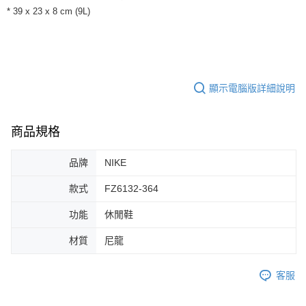
每筆NT$60，滿NT$1,500(含以上)免運費
【「AFTEE先享後付」結帳流程】
* 39 x 23 x 8 cm (9L)
１．於結帳方式選擇「AFTEE先享後付」後，將跳轉至「AFTEE先享後付」
付款後全家取貨
結帳頁面，進行簡訊認證並確認金額後，即可完成結帳。
２．訂單成立數日內，您將收到繳費通知簡訊。
每筆NT$60，滿NT$1,500(含以上)免運費
３．收到繳費通知簡訊後14天內，點擊此簡訊中的連結，可透過四大超商／
ATM／網路銀行／等多元方式進行付款，方視為交易完成。
7-11取貨付款
※ 請注意：結帳手續完成當下不需立刻繳費，但若您需要取消訂單，請聯絡
顯示電腦版詳細說明
每筆NT$60，滿NT$1,500(含以上)免運費
購買商品的店家。未經商家同意取消之訂單仍視為有效，需透過AFTEE先享
後付繳納相關費用。
付款後7-11取貨
※ 交易是否成功請以「AFTEE先享後付 」之結帳頁面顯示為準，若有關於
商品規格
是否繳費成功／繳費後需取消欲退款等相關疑問，請聯繫「AFTEE先享後付
每筆NT$60，滿NT$1,500(含以上)免運費
客戶支援中心」
https://netprotections.freshdesk.com/support/home
宅配
品牌
NIKE
【注意事項】
１．透過由恩沛科技股份有限公司提供之「AFTEE先享後付」服務完成之交
每筆NT$100，滿NT$1,500(含以上)免運費
款式
FZ6132-364
易，需依本服務之必要範圍內提供個人資料，並將交易相關給付款項請求債
權轉讓予恩沛科技股份有限公司。
功能
休閒鞋
２．關於個人資料處理事宜，請瀏覽以下網址：
https://aftee.tw/terms/#terms3
材質
尼龍
３．未成年的使用者請事先徵得法定代理人或監護人之同意方可使用
「AFTEE先享後付」，若未經同意申辦者引起之損失，本公司不負相關責
任。
客服
４．使用「AFTEE先享後付」時，將依據個別帳號之用戶狀況，依本公司即
時審查核予不同之上限額度；若仍有額度不足之情形，本公司將視審查結果
請求用戶進行身份認證。