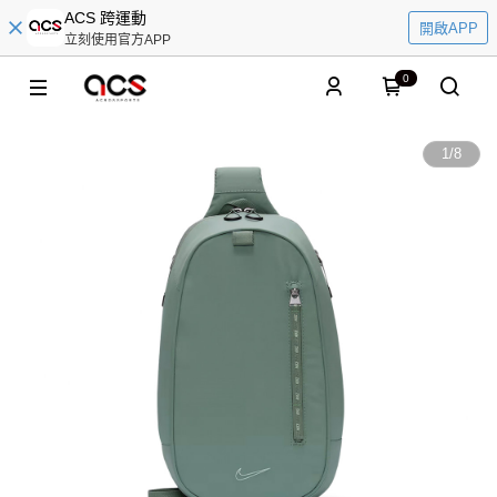
ACS 跨運動
開啟APP
立刻使用官方APP
0
1
/
8