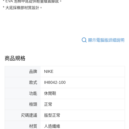
* EVA 泡棉中底提供輕量緩震腳感。
３．安心：先確認商品／服務後，再付款。
全家取貨付款
* 大底採橡膠材質設計。
每筆NT$60，滿NT$1,500(含以上)免運費
【「AFTEE先享後付」結帳流程】
１．於結帳方式選擇「AFTEE先享後付」後，將跳轉至「AFTEE先享後付」
付款後全家取貨
結帳頁面，進行簡訊認證並確認金額後，即可完成結帳。
２．訂單成立數日內，您將收到繳費通知簡訊。
每筆NT$60，滿NT$1,500(含以上)免運費
３．收到繳費通知簡訊後14天內，點擊此簡訊中的連結，可透過四大超商／
ATM／網路銀行／等多元方式進行付款，方視為交易完成。
顯示電腦版詳細說明
7-11取貨付款
※ 請注意：結帳手續完成當下不需立刻繳費，但若您需要取消訂單，請聯絡
每筆NT$60，滿NT$1,500(含以上)免運費
購買商品的店家。未經商家同意取消之訂單仍視為有效，需透過AFTEE先享
後付繳納相關費用。
商品規格
付款後7-11取貨
※ 交易是否成功請以「AFTEE先享後付 」之結帳頁面顯示為準，若有關於
是否繳費成功／繳費後需取消欲退款等相關疑問，請聯繫「AFTEE先享後付
每筆NT$60，滿NT$1,500(含以上)免運費
客戶支援中心」
https://netprotections.freshdesk.com/support/home
品牌
NIKE
宅配
【注意事項】
款式
IH8042-100
１．透過由恩沛科技股份有限公司提供之「AFTEE先享後付」服務完成之交
每筆NT$100，滿NT$1,500(含以上)免運費
易，需依本服務之必要範圍內提供個人資料，並將交易相關給付款項請求債
功能
休閒鞋
權轉讓予恩沛科技股份有限公司。
２．關於個人資料處理事宜，請瀏覽以下網址：
楦頭
正常
https://aftee.tw/terms/#terms3
３．未成年的使用者請事先徵得法定代理人或監護人之同意方可使用
尺碼建議
版型正常
「AFTEE先享後付」，若未經同意申辦者引起之損失，本公司不負相關責
任。
材質
人造纖維
４．使用「AFTEE先享後付」時，將依據個別帳號之用戶狀況，依本公司即