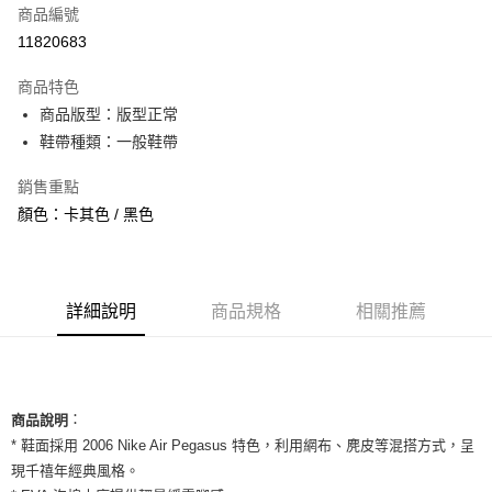
商品編號
信用卡分期付款
11820683
3 期 0 利率 每期
NT$893
21家銀行
商品特色
合作金庫商業銀行
第一商業銀行
超商取貨付款
商品版型：版型正常
華南商業銀行
彰化商業銀行
鞋帶種類：一般鞋帶
LINE Pay
上海商業儲蓄銀行
台北富邦商業銀行
國泰世華商業銀行
兆豐國際商業銀行
Apple Pay
銷售重點
臺灣中小企業銀行
台中商業銀行
顏色：卡其色 / 黑色
匯豐（台灣）商業銀行
華泰商業銀行
街口支付
聯邦商業銀行
遠東國際商業銀行
元大商業銀行
永豐商業銀行
悠遊付
玉山商業銀行
星展（台灣）商業銀行
台新國際商業銀行
中國信託商業銀行
全盈+PAY
詳細說明
商品規格
相關推薦
台灣樂天信用卡公司
AFTEE先享後付
相關說明
【關於「AFTEE先享後付」】
ATM付款
：
AFTEE先享後付是「在收到商品之後才付款」的支付方式。 讓您購物簡單
商品說明
便利好安心！
* 鞋面採用 2006 Nike Air Pegasus 特色，利用網布、麂皮等混搭方式，呈
１．簡單：不需註冊會員、不需綁卡、不需儲值。
運送方式
現千禧年經典風格。
２．便利：只要手機號碼，簡訊認證，即可結帳。