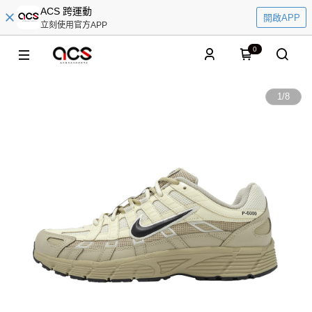
ACS 跨運動
開啟APP
立刻使用官方APP
0
1
/
8