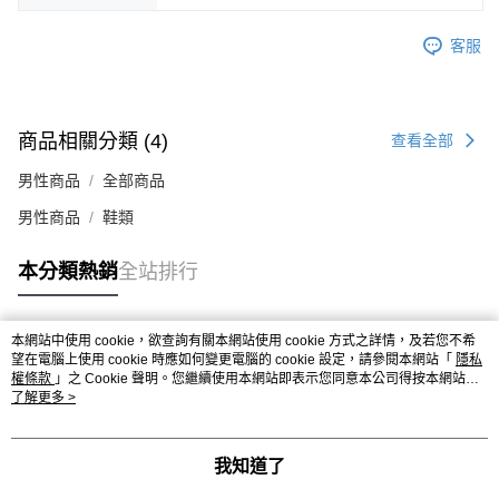
時審查核予不同之上限額度；若仍有額度不足之情形，本公司將視審查結果
請求用戶進行身份認證。
客服
５．嚴禁一人註冊多個帳號或使用他人資訊註冊。若發現惡意使用之情形，
恩沛科技股份有限公司將有權停止該用戶之使用額度並採取法律行動。
商品相關分類 (4)
查看全部
男性商品
全部商品
男性商品
鞋類
本分類熱銷
全站排行
本網站中使用 cookie，欲查詢有關本網站使用 cookie 方式之詳情，及若您不希
熱門標籤
望在電腦上使用 cookie 時應如何變更電腦的 cookie 設定，請參閱本網站「
隱私
權條款
」之 Cookie 聲明。您繼續使用本網站即表示您同意本公司得按本網站使
用條款之 Cookie 聲明使用 cookie。
了解更多 >
我知道了