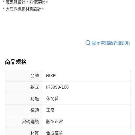
運送方式
* 魔鬼氈設計，方便穿脫。
２．便利：只要手機號碼，簡訊認證，即可結帳。
* 大底採橡膠材質設計。
３．安心：先確認商品／服務後，再付款。
全家取貨付款
每筆NT$60，滿NT$1,500(含以上)免運費
【「AFTEE先享後付」結帳流程】
１．於結帳方式選擇「AFTEE先享後付」後，將跳轉至「AFTEE先享後付」
付款後全家取貨
結帳頁面，進行簡訊認證並確認金額後，即可完成結帳。
２．訂單成立數日內，您將收到繳費通知簡訊。
每筆NT$60，滿NT$1,500(含以上)免運費
３．收到繳費通知簡訊後14天內，點擊此簡訊中的連結，可透過四大超商／
顯示電腦版詳細說明
ATM／網路銀行／等多元方式進行付款，方視為交易完成。
7-11取貨付款
※ 請注意：結帳手續完成當下不需立刻繳費，但若您需要取消訂單，請聯絡
每筆NT$60，滿NT$1,500(含以上)免運費
購買商品的店家。未經商家同意取消之訂單仍視為有效，需透過AFTEE先享
商品規格
後付繳納相關費用。
付款後7-11取貨
※ 交易是否成功請以「AFTEE先享後付 」之結帳頁面顯示為準，若有關於
是否繳費成功／繳費後需取消欲退款等相關疑問，請聯繫「AFTEE先享後付
品牌
NIKE
每筆NT$60，滿NT$1,500(含以上)免運費
客戶支援中心」
https://netprotections.freshdesk.com/support/home
款式
IR3999-100
宅配
【注意事項】
１．透過由恩沛科技股份有限公司提供之「AFTEE先享後付」服務完成之交
每筆NT$100，滿NT$1,500(含以上)免運費
功能
休閒鞋
易，需依本服務之必要範圍內提供個人資料，並將交易相關給付款項請求債
權轉讓予恩沛科技股份有限公司。
楦頭
正常
２．關於個人資料處理事宜，請瀏覽以下網址：
https://aftee.tw/terms/#terms3
尺碼建議
版型正常
３．未成年的使用者請事先徵得法定代理人或監護人之同意方可使用
「AFTEE先享後付」，若未經同意申辦者引起之損失，本公司不負相關責
材質
合成皮革
任。