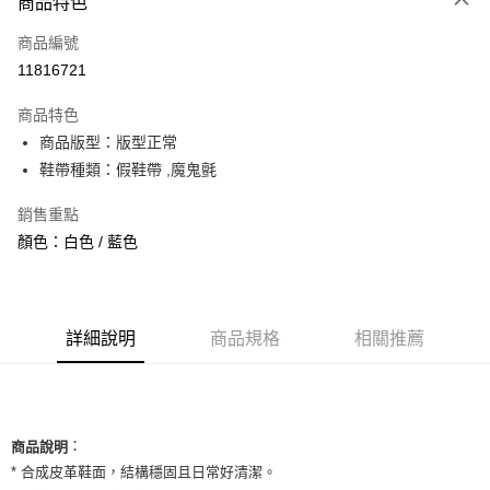
商品特色
信用卡一次付款
商品編號
信用卡分期付款
11816721
3 期 0 利率 每期
NT$493
21家銀行
商品特色
合作金庫商業銀行
第一商業銀行
超商取貨付款
商品版型：版型正常
華南商業銀行
彰化商業銀行
鞋帶種類：假鞋帶 ,魔鬼氈
LINE Pay
上海商業儲蓄銀行
台北富邦商業銀行
國泰世華商業銀行
兆豐國際商業銀行
Apple Pay
銷售重點
臺灣中小企業銀行
台中商業銀行
顏色：白色 / 藍色
匯豐（台灣）商業銀行
華泰商業銀行
街口支付
聯邦商業銀行
遠東國際商業銀行
元大商業銀行
永豐商業銀行
悠遊付
玉山商業銀行
星展（台灣）商業銀行
台新國際商業銀行
中國信託商業銀行
全盈+PAY
詳細說明
商品規格
相關推薦
台灣樂天信用卡公司
AFTEE先享後付
相關說明
【關於「AFTEE先享後付」】
ATM付款
：
AFTEE先享後付是「在收到商品之後才付款」的支付方式。 讓您購物簡單
商品說明
便利好安心！
* 合成皮革鞋面，結構穩固且日常好清潔。
１．簡單：不需註冊會員、不需綁卡、不需儲值。