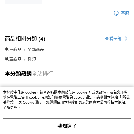
４．使用「AFTEE先享後付」時，將依據個別帳號之用戶狀況，依本公司即
時審查核予不同之上限額度；若仍有額度不足之情形，本公司將視審查結果
客服
請求用戶進行身份認證。
５．嚴禁一人註冊多個帳號或使用他人資訊註冊。若發現惡意使用之情形，
恩沛科技股份有限公司將有權停止該用戶之使用額度並採取法律行動。
商品相關分類 (4)
查看全部
兒童商品
全部商品
兒童商品
鞋類
本分類熱銷
全站排行
本網站中使用 cookie，欲查詢有關本網站使用 cookie 方式之詳情，及若您不希
熱門標籤
望在電腦上使用 cookie 時應如何變更電腦的 cookie 設定，請參閱本網站「
隱私
權條款
」之 Cookie 聲明。您繼續使用本網站即表示您同意本公司得按本網站使
用條款之 Cookie 聲明使用 cookie。
了解更多 >
我知道了