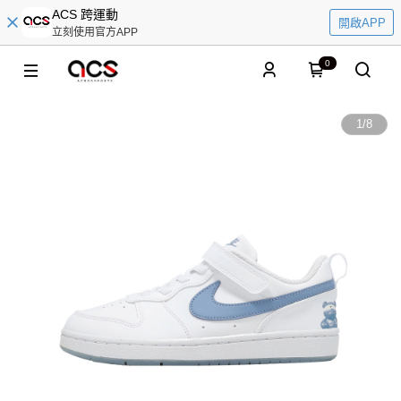
ACS 跨運動
開啟APP
立刻使用官方APP
0
1
/
8