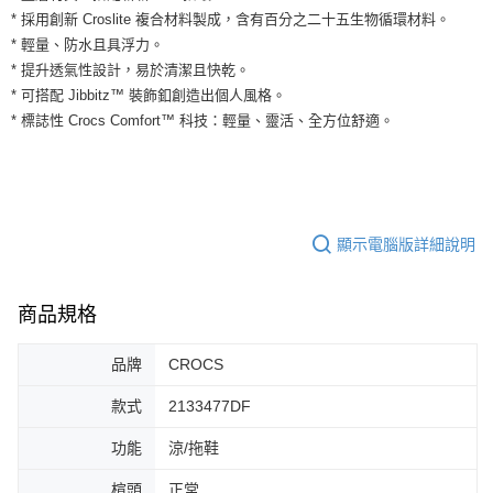
２．便利：只要手機號碼，簡訊認證，即可結帳。
* 採用創新 Croslite 複合材料製成，含有百分之二十五生物循環材料。
３．安心：先確認商品／服務後，再付款。
全家取貨付款
* 輕量、防水且具浮力。
每筆NT$60，滿NT$1,500(含以上)免運費
【「AFTEE先享後付」結帳流程】
* 提升透氣性設計，易於清潔且快乾。
１．於結帳方式選擇「AFTEE先享後付」後，將跳轉至「AFTEE先享後付」
* 可搭配 Jibbitz™ 裝飾釦創造出個人風格。
付款後全家取貨
結帳頁面，進行簡訊認證並確認金額後，即可完成結帳。
２．訂單成立數日內，您將收到繳費通知簡訊。
* 標誌性 Crocs Comfort™ 科技：輕量、靈活、全方位舒適。
每筆NT$60，滿NT$1,500(含以上)免運費
３．收到繳費通知簡訊後14天內，點擊此簡訊中的連結，可透過四大超商／
ATM／網路銀行／等多元方式進行付款，方視為交易完成。
7-11取貨付款
※ 請注意：結帳手續完成當下不需立刻繳費，但若您需要取消訂單，請聯絡
每筆NT$60，滿NT$1,500(含以上)免運費
購買商品的店家。未經商家同意取消之訂單仍視為有效，需透過AFTEE先享
後付繳納相關費用。
付款後7-11取貨
※ 交易是否成功請以「AFTEE先享後付 」之結帳頁面顯示為準，若有關於
顯示電腦版詳細說明
是否繳費成功／繳費後需取消欲退款等相關疑問，請聯繫「AFTEE先享後付
每筆NT$60，滿NT$1,500(含以上)免運費
客戶支援中心」
https://netprotections.freshdesk.com/support/home
宅配
商品規格
【注意事項】
１．透過由恩沛科技股份有限公司提供之「AFTEE先享後付」服務完成之交
每筆NT$100，滿NT$1,500(含以上)免運費
易，需依本服務之必要範圍內提供個人資料，並將交易相關給付款項請求債
品牌
CROCS
權轉讓予恩沛科技股份有限公司。
２．關於個人資料處理事宜，請瀏覽以下網址：
款式
2133477DF
https://aftee.tw/terms/#terms3
３．未成年的使用者請事先徵得法定代理人或監護人之同意方可使用
功能
涼/拖鞋
「AFTEE先享後付」，若未經同意申辦者引起之損失，本公司不負相關責
任。
楦頭
正常