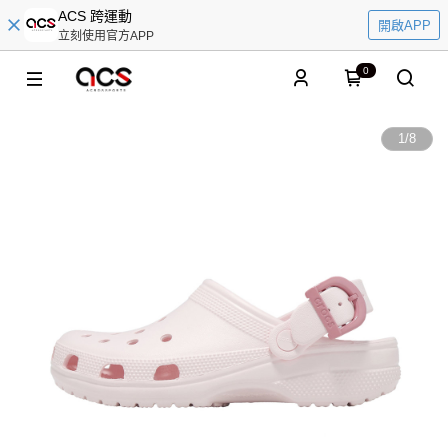
ACS 跨運動
開啟APP
立刻使用官方APP
0
1
/
8