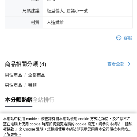
４．使用「AFTEE先享後付」時，將依據個別帳號之用戶狀況，依本公司即
時審查核予不同之上限額度；若仍有額度不足之情形，本公司將視審查結果
尺碼建議
版型偏大, 建議小一號
請求用戶進行身份認證。
５．嚴禁一人註冊多個帳號或使用他人資訊註冊。若發現惡意使用之情形，
材質
人造纖維
恩沛科技股份有限公司將有權停止該用戶之使用額度並採取法律行動。
客服
商品相關分類 (4)
查看全部
男性商品
全部商品
男性商品
鞋類
本分類熱銷
全站排行
本網站中使用 cookie，欲查詢有關本網站使用 cookie 方式之詳情，及若您不希
熱門標籤
望在電腦上使用 cookie 時應如何變更電腦的 cookie 設定，請參閱本網站「
隱私
權條款
」之 Cookie 聲明。您繼續使用本網站即表示您同意本公司得按本網站使
用條款之 Cookie 聲明使用 cookie。
了解更多 >