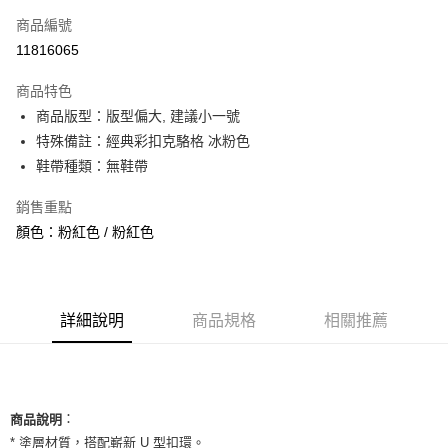
信用卡一次付款
商品編號
信用卡分期付款
11816065
3 期 0 利率 每期
NT$560
21家銀行
商品特色
合作金庫商業銀行
第一商業銀行
超商取貨付款
商品版型：版型偏大, 建議小一號
華南商業銀行
彰化商業銀行
特殊備註：經典彩扣克駱格 冰粉色
LINE Pay
上海商業儲蓄銀行
台北富邦商業銀行
國泰世華商業銀行
兆豐國際商業銀行
鞋帶種類：無鞋帶
Apple Pay
臺灣中小企業銀行
台中商業銀行
銷售重點
匯豐（台灣）商業銀行
華泰商業銀行
街口支付
聯邦商業銀行
遠東國際商業銀行
顏色：粉紅色 / 粉紅色
元大商業銀行
永豐商業銀行
悠遊付
玉山商業銀行
星展（台灣）商業銀行
台新國際商業銀行
中國信託商業銀行
全盈+PAY
台灣樂天信用卡公司
詳細說明
商品規格
相關推薦
AFTEE先享後付
相關說明
【關於「AFTEE先享後付」】
ATM付款
AFTEE先享後付是「在收到商品之後才付款」的支付方式。 讓您購物簡單
便利好安心！
：
商品說明
１．簡單：不需註冊會員、不需綁卡、不需儲值。
運送方式
* 塗層材質，搭配嶄新 U 型扣環。