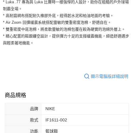
運送方式
* Luka .77 專為與 Luka 比賽時一樣強悍的人設計，助你在粗糙的戶外球場
２．便利：只要手機號碼，簡訊認證，即可結帳。
制霸全場。
３．安心：先確認商品／服務後，再付款。
全家取貨付款
* 高耐磨網布搭配耐久橡膠外底，經得起水泥和柏油地面的考驗。
每筆NT$60，滿NT$1,500(含以上)免運費
【「AFTEE先享後付」結帳流程】
* Air Zoom 回彈緩震系統搭配靈敏的雙重密度泡棉，舒適自在。
１．於結帳方式選擇「AFTEE先享後付」後，將跳轉至「AFTEE先享後付」
* 雙重密度中底泡棉，將柔軟靈敏的泡棉包覆在較為硬實的泡綿外層上。
付款後全家取貨
結帳頁面，進行簡訊認證並確認金額後，即可完成結帳。
* 精心配置的鞋跟鏤空設計，提供彈力十足的支撐緩震機能，締造舒適邁步
２．訂單成立數日內，您將收到繳費通知簡訊。
每筆NT$60，滿NT$1,500(含以上)免運費
３．收到繳費通知簡訊後14天內，點擊此簡訊中的連結，可透過四大超商／
與輕柔著地機能。
ATM／網路銀行／等多元方式進行付款，方視為交易完成。
7-11取貨付款
※ 請注意：結帳手續完成當下不需立刻繳費，但若您需要取消訂單，請聯絡
每筆NT$60，滿NT$1,500(含以上)免運費
購買商品的店家。未經商家同意取消之訂單仍視為有效，需透過AFTEE先享
後付繳納相關費用。
付款後7-11取貨
※ 交易是否成功請以「AFTEE先享後付 」之結帳頁面顯示為準，若有關於
是否繳費成功／繳費後需取消欲退款等相關疑問，請聯繫「AFTEE先享後付
顯示電腦版詳細說明
每筆NT$60，滿NT$1,500(含以上)免運費
客戶支援中心」
https://netprotections.freshdesk.com/support/home
宅配
【注意事項】
商品規格
１．透過由恩沛科技股份有限公司提供之「AFTEE先享後付」服務完成之交
每筆NT$100，滿NT$1,500(含以上)免運費
易，需依本服務之必要範圍內提供個人資料，並將交易相關給付款項請求債
權轉讓予恩沛科技股份有限公司。
品牌
NIKE
２．關於個人資料處理事宜，請瀏覽以下網址：
https://aftee.tw/terms/#terms3
款式
IF1611-002
３．未成年的使用者請事先徵得法定代理人或監護人之同意方可使用
「AFTEE先享後付」，若未經同意申辦者引起之損失，本公司不負相關責
功能
籃球鞋
任。