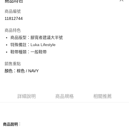
商品特色
信用卡一次付款
商品編號
信用卡分期付款
11812744
3 期 0 利率 每期
NT$860
21家銀行
商品特色
合作金庫商業銀行
第一商業銀行
超商取貨付款
商品版型：腳寬者建議大半號
華南商業銀行
彰化商業銀行
特殊備註：Luka Lifestyle
LINE Pay
上海商業儲蓄銀行
台北富邦商業銀行
國泰世華商業銀行
兆豐國際商業銀行
鞋帶種類：一般鞋帶
Apple Pay
臺灣中小企業銀行
台中商業銀行
銷售重點
匯豐（台灣）商業銀行
華泰商業銀行
街口支付
聯邦商業銀行
遠東國際商業銀行
顏色：棕色 / NAVY
元大商業銀行
永豐商業銀行
悠遊付
玉山商業銀行
星展（台灣）商業銀行
台新國際商業銀行
中國信託商業銀行
全盈+PAY
台灣樂天信用卡公司
詳細說明
商品規格
相關推薦
AFTEE先享後付
相關說明
【關於「AFTEE先享後付」】
ATM付款
AFTEE先享後付是「在收到商品之後才付款」的支付方式。 讓您購物簡單
便利好安心！
：
商品說明
１．簡單：不需註冊會員、不需綁卡、不需儲值。