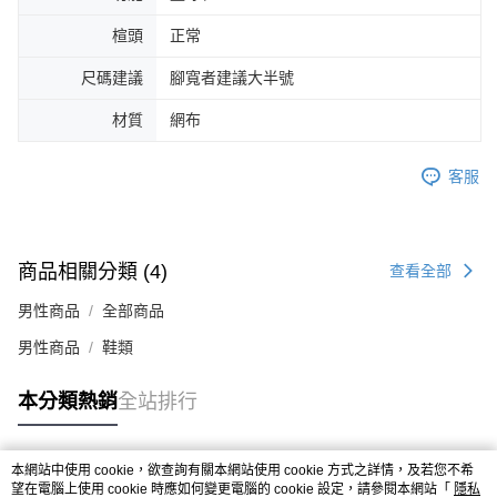
４．使用「AFTEE先享後付」時，將依據個別帳號之用戶狀況，依本公司即
楦頭
正常
時審查核予不同之上限額度；若仍有額度不足之情形，本公司將視審查結果
請求用戶進行身份認證。
尺碼建議
腳寬者建議大半號
５．嚴禁一人註冊多個帳號或使用他人資訊註冊。若發現惡意使用之情形，
恩沛科技股份有限公司將有權停止該用戶之使用額度並採取法律行動。
材質
網布
客服
商品相關分類 (4)
查看全部
男性商品
全部商品
男性商品
鞋類
本分類熱銷
全站排行
本網站中使用 cookie，欲查詢有關本網站使用 cookie 方式之詳情，及若您不希
熱門標籤
望在電腦上使用 cookie 時應如何變更電腦的 cookie 設定，請參閱本網站「
隱私