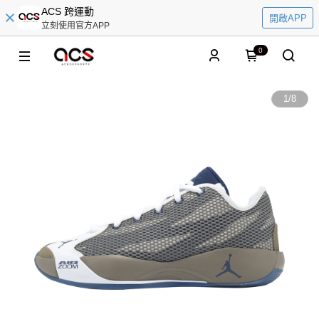
ACS 跨運動
開啟APP
立刻使用官方APP
0
1
/
8