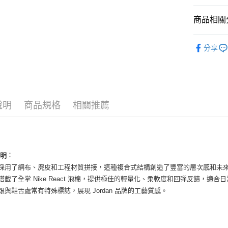
國泰世
Apple Pay
臺灣中
商品相關分
匯豐（
街口支付
聯邦商
男性商品
元大商
悠遊付
分享
玉山商
男性商品
台新國
全盈+PAY
依運動類
台灣樂
AFTEE先
依品牌
相關說明
說明
商品規格
相關推薦
【關於「A
ATM付款
AFTEE
便利好安
１．簡單
２．便利
運送方式
３．安心
：
說明
全家取貨
面採用了網布、麂皮和工程材質拼接，這種複合式結構創造了豐富的層次感和未
【「AFT
底搭載了全掌 Nike React 泡棉，提供極佳的輕量化、柔軟度和回彈反饋，適合
每筆NT$6
１．於結帳
付」結帳
後跟與鞋舌處常有特殊標誌，展現 Jordan 品牌的工藝質感。
付款後全
２．訂單
３．收到繳
每筆NT$6
／ATM／
※ 請注意