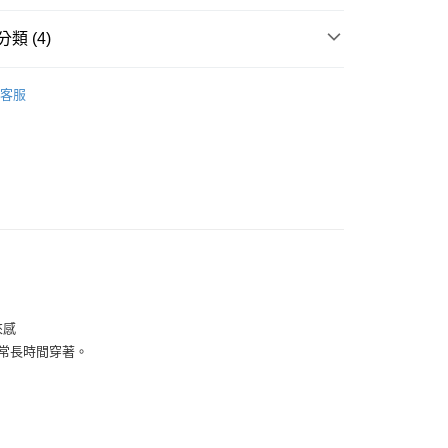
華商業銀行
兆豐國際商業銀行
小企業銀行
台中商業銀行
類 (4)
台灣）商業銀行
華泰商業銀行
業銀行
遠東國際商業銀行
全部商品
業銀行
永豐商業銀行
客服
業銀行
星展（台灣）商業銀行
鞋類
際商業銀行
中國信託商業銀行
型
休閒
天信用卡公司
享後付
NIKE
FTEE先享後付」】
先享後付是「在收到商品之後才付款」的支付方式。 讓您購物簡單
心！
：不需註冊會員、不需綁卡、不需儲值。
：只要手機號碼，簡訊認證，即可結帳。
：先確認商品／服務後，再付款。
付款
來感
EE先享後付」結帳流程】
日常長時間穿著。
0，滿NT$1,500(含以上)免運費
方式選擇「AFTEE先享後付」後，將跳轉至「AFTEE先享後
頁面，進行簡訊認證並確認金額後，即可完成結帳。
家取貨
成立數日內，您將收到繳費通知簡訊。
費通知簡訊後14天內，點擊此簡訊中的連結，可透過四大超商
0，滿NT$1,500(含以上)免運費
網路銀行／等多元方式進行付款，方視為交易完成。
：結帳手續完成當下不需立刻繳費，但若您需要取消訂單，請聯