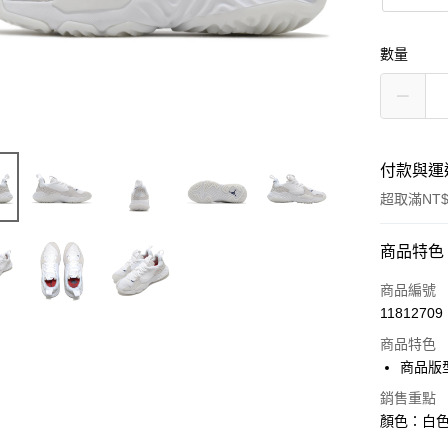
數量
付款與運
超取滿NT$
付款方式
商品特色
信用卡一
商品編號
11812709
信用卡分
商品特色
3 期 
商品版
合作金
超商取貨
銷售重點
華南商
顏色：白色 
LINE Pay
上海商