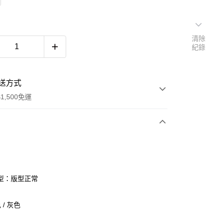
清除
紀錄
送方式
1,500免運
次付款
期付款
0 利率 每期
NT$960
21家銀行
型：版型正常
庫商業銀行
第一商業銀行
付款
業銀行
彰化商業銀行
/ 灰色
業儲蓄銀行
台北富邦商業銀行