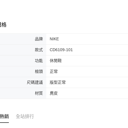
7-11取貨
絡購買商品
先享後付
每筆NT$6
※ 交易是
是否繳費成
付款後7-1
規格
付客戶支
每筆NT$6
【注意事
宅配
品牌
NIKE
１．透過由
交易，需
每筆NT$1
款式
CD6109-101
求債權轉
２．關於
功能
休閒鞋
https://aft
３．未成
「AFTE
楦頭
正常
任。
４．使用「
尺碼建議
版型正常
即時審查
結果請求
材質
麂皮
５．嚴禁
形，恩沛
動。
熱銷
全站排行