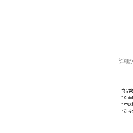
詳細
商品
* 鞋
* 中
* 鞋