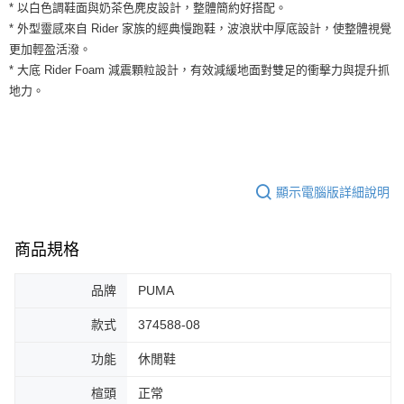
運送方式
* 以白色調鞋面與奶茶色麂皮設計，整體簡約好搭配。
２．便利：只要手機號碼，簡訊認證，即可結帳。
* 外型靈感來自 Rider 家族的經典慢跑鞋，波浪狀中厚底設計，使整體視覺
３．安心：先確認商品／服務後，再付款。
全家取貨付款
更加輕盈活潑。
每筆NT$60，滿NT$1,500(含以上)免運費
【「AFTEE先享後付」結帳流程】
* 大底 Rider Foam 減震顆粒設計，有效減緩地面對雙足的衝擊力與提升抓
１．於結帳方式選擇「AFTEE先享後付」後，將跳轉至「AFTEE先享後付」
地力。
付款後全家取貨
結帳頁面，進行簡訊認證並確認金額後，即可完成結帳。
２．訂單成立數日內，您將收到繳費通知簡訊。
每筆NT$60，滿NT$1,500(含以上)免運費
３．收到繳費通知簡訊後14天內，點擊此簡訊中的連結，可透過四大超商／
ATM／網路銀行／等多元方式進行付款，方視為交易完成。
7-11取貨付款
※ 請注意：結帳手續完成當下不需立刻繳費，但若您需要取消訂單，請聯絡
每筆NT$60，滿NT$1,500(含以上)免運費
購買商品的店家。未經商家同意取消之訂單仍視為有效，需透過AFTEE先享
顯示電腦版詳細說明
後付繳納相關費用。
付款後7-11取貨
※ 交易是否成功請以「AFTEE先享後付 」之結帳頁面顯示為準，若有關於
是否繳費成功／繳費後需取消欲退款等相關疑問，請聯繫「AFTEE先享後付
每筆NT$60，滿NT$1,500(含以上)免運費
客戶支援中心」
https://netprotections.freshdesk.com/support/home
商品規格
宅配
【注意事項】
１．透過由恩沛科技股份有限公司提供之「AFTEE先享後付」服務完成之交
每筆NT$100，滿NT$1,500(含以上)免運費
品牌
PUMA
易，需依本服務之必要範圍內提供個人資料，並將交易相關給付款項請求債
權轉讓予恩沛科技股份有限公司。
款式
374588-08
２．關於個人資料處理事宜，請瀏覽以下網址：
https://aftee.tw/terms/#terms3
功能
休閒鞋
３．未成年的使用者請事先徵得法定代理人或監護人之同意方可使用
「AFTEE先享後付」，若未經同意申辦者引起之損失，本公司不負相關責
楦頭
正常
任。