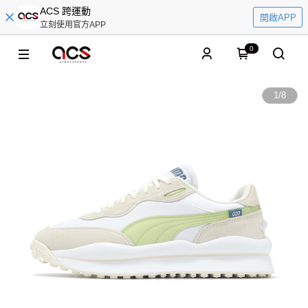
ACS 跨運動
開啟APP
立刻使用官方APP
0
1
/
8