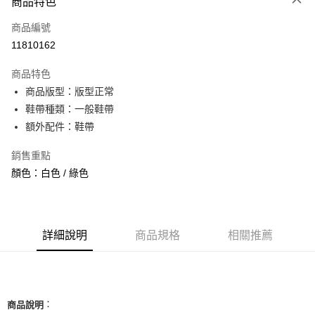
商品特色
信用卡一次付款
商品編號
信用卡分期付款
11810162
3 期 0 利率 每期
NT$726
21家銀行
商品特色
合作金庫商業銀行
第一商業銀行
超商取貨付款
商品版型：版型正常
華南商業銀行
彰化商業銀行
鞋帶種類：一般鞋帶
LINE Pay
上海商業儲蓄銀行
台北富邦商業銀行
國泰世華商業銀行
兆豐國際商業銀行
額外配件：鞋帶
Apple Pay
臺灣中小企業銀行
台中商業銀行
銷售重點
匯豐（台灣）商業銀行
華泰商業銀行
街口支付
聯邦商業銀行
遠東國際商業銀行
顏色：白色 / 綠色
元大商業銀行
永豐商業銀行
悠遊付
玉山商業銀行
星展（台灣）商業銀行
台新國際商業銀行
中國信託商業銀行
全盈+PAY
台灣樂天信用卡公司
詳細說明
商品規格
相關推薦
AFTEE先享後付
相關說明
【關於「AFTEE先享後付」】
ATM付款
AFTEE先享後付是「在收到商品之後才付款」的支付方式。 讓您購物簡單
便利好安心！
：
商品說明
１．簡單：不需註冊會員、不需綁卡、不需儲值。