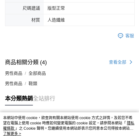
４．使用「AFTEE先享後付」時，將依據個別帳號之用戶狀況，依本公司即
尺碼建議
版型正常
時審查核予不同之上限額度；若仍有額度不足之情形，本公司將視審查結果
請求用戶進行身份認證。
材質
人造纖維
５．嚴禁一人註冊多個帳號或使用他人資訊註冊。若發現惡意使用之情形，
恩沛科技股份有限公司將有權停止該用戶之使用額度並採取法律行動。
客服
商品相關分類 (4)
查看全部
男性商品
全部商品
男性商品
鞋類
本分類熱銷
全站排行
本網站中使用 cookie，欲查詢有關本網站使用 cookie 方式之詳情，及若您不希
熱門標籤
望在電腦上使用 cookie 時應如何變更電腦的 cookie 設定，請參閱本網站「
隱私
權條款
」之 Cookie 聲明。您繼續使用本網站即表示您同意本公司得按本網站使
用條款之 Cookie 聲明使用 cookie。
了解更多 >