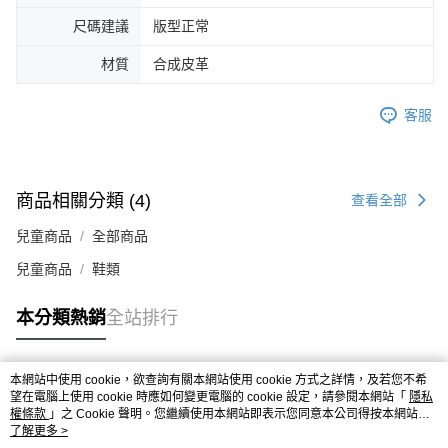
４．使用「AFTEE先享後付」時，將依據個別帳號之用戶狀況，依本公司即
尺碼建議
版型正常
時審查核予不同之上限額度；若仍有額度不足之情形，本公司將視審查結果
請求用戶進行身份認證。
材質
合成皮革
５．嚴禁一人註冊多個帳號或使用他人資訊註冊。若發現惡意使用之情形，
恩沛科技股份有限公司將有權停止該用戶之使用額度並採取法律行動。
客服
商品相關分類 (4)
查看全部
兒童商品
全部商品
兒童商品
鞋類
本分類熱銷
全站排行
本網站中使用 cookie，欲查詢有關本網站使用 cookie 方式之詳情，及若您不希
熱門標籤
望在電腦上使用 cookie 時應如何變更電腦的 cookie 設定，請參閱本網站「
隱私
權條款
」之 Cookie 聲明。您繼續使用本網站即表示您同意本公司得按本網站使
用條款之 Cookie 聲明使用 cookie。
了解更多 >