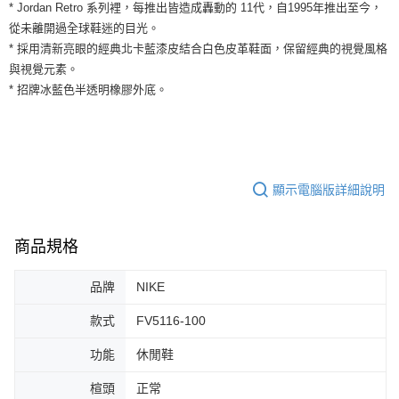
運送方式
* Jordan Retro 系列裡，每推出皆造成轟動的 11代，自1995年推出至今，
２．便利：只要手機號碼，簡訊認證，即可結帳。
從未離開過全球鞋迷的目光。
３．安心：先確認商品／服務後，再付款。
全家取貨付款
* 採用清新亮眼的經典北卡藍漆皮結合白色皮革鞋面，保留經典的視覺風格
每筆NT$60，滿NT$1,500(含以上)免運費
【「AFTEE先享後付」結帳流程】
與視覺元素。
１．於結帳方式選擇「AFTEE先享後付」後，將跳轉至「AFTEE先享後付」
* 招牌冰藍色半透明橡膠外底。
付款後全家取貨
結帳頁面，進行簡訊認證並確認金額後，即可完成結帳。
２．訂單成立數日內，您將收到繳費通知簡訊。
每筆NT$60，滿NT$1,500(含以上)免運費
３．收到繳費通知簡訊後14天內，點擊此簡訊中的連結，可透過四大超商／
ATM／網路銀行／等多元方式進行付款，方視為交易完成。
7-11取貨付款
※ 請注意：結帳手續完成當下不需立刻繳費，但若您需要取消訂單，請聯絡
每筆NT$60，滿NT$1,500(含以上)免運費
購買商品的店家。未經商家同意取消之訂單仍視為有效，需透過AFTEE先享
顯示電腦版詳細說明
後付繳納相關費用。
付款後7-11取貨
※ 交易是否成功請以「AFTEE先享後付 」之結帳頁面顯示為準，若有關於
是否繳費成功／繳費後需取消欲退款等相關疑問，請聯繫「AFTEE先享後付
每筆NT$60，滿NT$1,500(含以上)免運費
客戶支援中心」
https://netprotections.freshdesk.com/support/home
商品規格
宅配
【注意事項】
１．透過由恩沛科技股份有限公司提供之「AFTEE先享後付」服務完成之交
每筆NT$100，滿NT$1,500(含以上)免運費
品牌
NIKE
易，需依本服務之必要範圍內提供個人資料，並將交易相關給付款項請求債
權轉讓予恩沛科技股份有限公司。
款式
FV5116-100
２．關於個人資料處理事宜，請瀏覽以下網址：
https://aftee.tw/terms/#terms3
功能
休閒鞋
３．未成年的使用者請事先徵得法定代理人或監護人之同意方可使用
「AFTEE先享後付」，若未經同意申辦者引起之損失，本公司不負相關責
楦頭
正常
任。