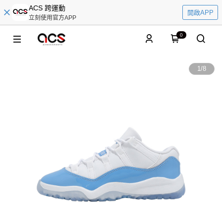
ACS 跨運動
開啟APP
立刻使用官方APP
0
1
/
8