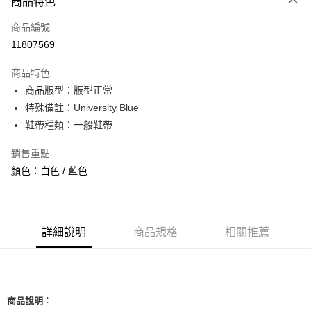
商品特色
信用卡一次付款
商品編號
信用卡分期付款
11807569
3 期 0 利率 每期
NT$860
21家銀行
商品特色
合作金庫商業銀行
第一商業銀行
超商取貨付款
商品版型：版型正常
華南商業銀行
彰化商業銀行
特殊備註：University Blue
LINE Pay
上海商業儲蓄銀行
台北富邦商業銀行
國泰世華商業銀行
兆豐國際商業銀行
鞋帶種類：一般鞋帶
Apple Pay
臺灣中小企業銀行
台中商業銀行
銷售重點
匯豐（台灣）商業銀行
華泰商業銀行
街口支付
聯邦商業銀行
遠東國際商業銀行
顏色：白色 / 藍色
元大商業銀行
永豐商業銀行
悠遊付
玉山商業銀行
星展（台灣）商業銀行
台新國際商業銀行
中國信託商業銀行
全盈+PAY
台灣樂天信用卡公司
詳細說明
商品規格
相關推薦
AFTEE先享後付
相關說明
【關於「AFTEE先享後付」】
ATM付款
AFTEE先享後付是「在收到商品之後才付款」的支付方式。 讓您購物簡單
便利好安心！
：
商品說明
１．簡單：不需註冊會員、不需綁卡、不需儲值。