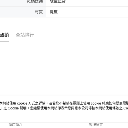
形，恩沛
尺碼建議
版型正常
動。
材質
麂皮
熱銷
全站排行
本網站使用 cookie 方式之詳情，及若您不希望在電腦上使用 cookie 時應如何變更電腦的
」之 Cookie 聲明。您繼續使用本網站即表示您同意本公司得按本網站使用條款之 Coo
關於我們
客服資訊
品牌故事
購物說明
商店簡介
客服留言