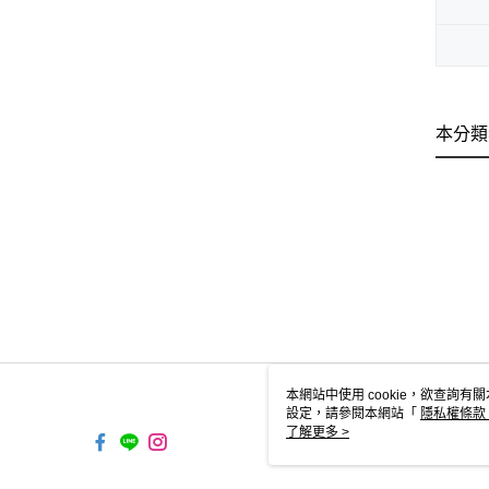
本分類
本網站中使用 cookie，欲查詢有關
設定，請參閱本網站「
隱私權條款
使用 cookie。
了解更多 >