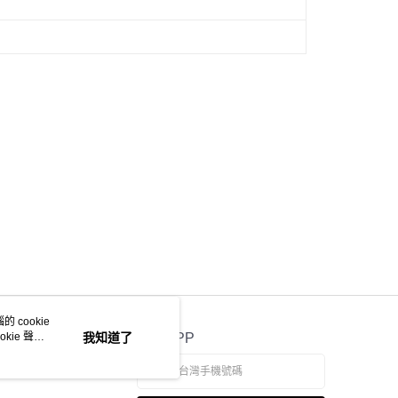
科技股份有限公司將有權停止該用戶之使用額度並採取法律行
 cookie
kie 聲明
我知道了
官方APP