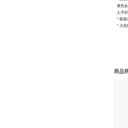
果色系
入手
* 鞋
* 大
商品