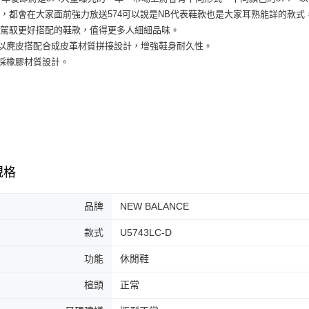
付」結帳
，都會在大家面前強力放送574可以說是NB代表鞋款也是大家耳熟能詳的款式，
付款後全
２．訂單
好駕馭更好搭配的鞋款，值得更多人細細品味。
３．收到繳
每筆NT$6
面以麂皮搭配合成皮革材質拼接設計，增強鞋身耐久性。
／ATM／
※ 請注意
底採橡膠材質設計。
7-11取貨
絡購買商品
先享後付
每筆NT$6
※ 交易是
是否繳費成
付款後7-1
付客戶支
每筆NT$6
【注意事
宅配
１．透過由
規格
交易，需
每筆NT$1
求債權轉
２．關於
品牌
NEW BALANCE
https://aft
３．未成
款式
U5743LC-D
「AFTE
任。
功能
休閒鞋
４．使用「
即時審查
楦頭
正常
結果請求
５．嚴禁