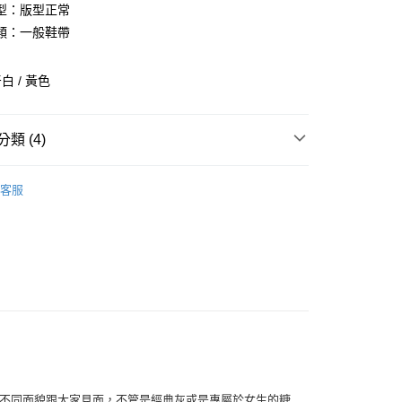
0 利率 每期
NT$760
21家銀行
型：版型正常
庫商業銀行
第一商業銀行
類：一般鞋帶
付款
業銀行
彰化商業銀行
業儲蓄銀行
台北富邦商業銀行
白 / 黃色
華商業銀行
兆豐國際商業銀行
小企業銀行
台中商業銀行
台灣）商業銀行
華泰商業銀行
類 (4)
業銀行
遠東國際商業銀行
業銀行
永豐商業銀行
全部商品
業銀行
星展（台灣）商業銀行
客服
際商業銀行
中國信託商業銀行
鞋類
天信用卡公司
享後付
型
休閒
NEW BALANCE
FTEE先享後付」】
先享後付是「在收到商品之後才付款」的支付方式。 讓您購物簡單
心！
：不需註冊會員、不需綁卡、不需儲值。
：只要手機號碼，簡訊認證，即可結帳。
：先確認商品／服務後，再付款。
付款
EE先享後付」結帳流程】
4，以不同面貌跟大家見面，不管是經典灰或是專屬於女生的糖
0，滿NT$1,500(含以上)免運費
方式選擇「AFTEE先享後付」後，將跳轉至「AFTEE先享後