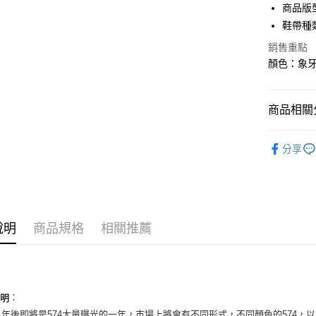
3 期 
商品版
合作金
鞋帶種
超商取貨
華南商
銷售重點
LINE Pay
上海商
顏色：象牙
國泰世
Apple Pay
臺灣中
匯豐（
街口支付
商品相關分
聯邦商
元大商
悠遊付
男性商品
玉山商
分享
台新國
全盈+PAY
男性商品
台灣樂
AFTEE先
依運動類
相關說明
依品牌
【關於「A
ATM付款
說明
商品規格
相關推薦
AFTEE
便利好安
１．簡單
２．便利
運送方式
３．安心
全家取貨
：
說明
【「AFT
021 年後即將是574大量曝光的一年，市場上將會有不同形式，不同顏色的57
每筆NT$6
１．於結帳