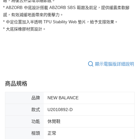
眼，為復古外型增添細節感。
３．安心：先確認商品／服務後，再付款。
全家取貨付款
* ABZORB 中底設計搭載 ABZORB SBS 鞋跟及前足，提供緩震柔軟腳
每筆NT$60，滿NT$1,500(含以上)免運費
【「AFTEE先享後付」結帳流程】
感，有效減緩地面帶來的衝擊力。
１．於結帳方式選擇「AFTEE先享後付」後，將跳轉至「AFTEE先享後付」
* 中足位置加入半透明 TPU Stability Web 墊片，給予支撐效果。
付款後全家取貨
結帳頁面，進行簡訊認證並確認金額後，即可完成結帳。
* 大底採橡膠材質設計。
２．訂單成立數日內，您將收到繳費通知簡訊。
每筆NT$60，滿NT$1,500(含以上)免運費
３．收到繳費通知簡訊後14天內，點擊此簡訊中的連結，可透過四大超商／
ATM／網路銀行／等多元方式進行付款，方視為交易完成。
7-11取貨付款
※ 請注意：結帳手續完成當下不需立刻繳費，但若您需要取消訂單，請聯絡
每筆NT$60，滿NT$1,500(含以上)免運費
購買商品的店家。未經商家同意取消之訂單仍視為有效，需透過AFTEE先享
後付繳納相關費用。
付款後7-11取貨
※ 交易是否成功請以「AFTEE先享後付 」之結帳頁面顯示為準，若有關於
顯示電腦版詳細說明
是否繳費成功／繳費後需取消欲退款等相關疑問，請聯繫「AFTEE先享後付
每筆NT$60，滿NT$1,500(含以上)免運費
客戶支援中心」
https://netprotections.freshdesk.com/support/home
商品規格
宅配
【注意事項】
１．透過由恩沛科技股份有限公司提供之「AFTEE先享後付」服務完成之交
每筆NT$100，滿NT$1,500(含以上)免運費
易，需依本服務之必要範圍內提供個人資料，並將交易相關給付款項請求債
品牌
NEW BALANCE
權轉讓予恩沛科技股份有限公司。
２．關於個人資料處理事宜，請瀏覽以下網址：
款式
U2010892-D
https://aftee.tw/terms/#terms3
３．未成年的使用者請事先徵得法定代理人或監護人之同意方可使用
功能
休閒鞋
「AFTEE先享後付」，若未經同意申辦者引起之損失，本公司不負相關責
任。
楦頭
正常
４．使用「AFTEE先享後付」時，將依據個別帳號之用戶狀況，依本公司即