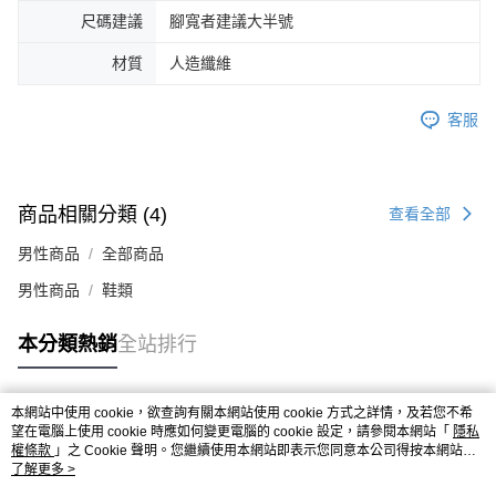
時審查核予不同之上限額度；若仍有額度不足之情形，本公司將視審查結果
尺碼建議
腳寬者建議大半號
請求用戶進行身份認證。
５．嚴禁一人註冊多個帳號或使用他人資訊註冊。若發現惡意使用之情形，
材質
人造纖維
恩沛科技股份有限公司將有權停止該用戶之使用額度並採取法律行動。
客服
商品相關分類 (4)
查看全部
男性商品
全部商品
男性商品
鞋類
本分類熱銷
全站排行
本網站中使用 cookie，欲查詢有關本網站使用 cookie 方式之詳情，及若您不希
熱門標籤
望在電腦上使用 cookie 時應如何變更電腦的 cookie 設定，請參閱本網站「
隱私
權條款
」之 Cookie 聲明。您繼續使用本網站即表示您同意本公司得按本網站使
用條款之 Cookie 聲明使用 cookie。
了解更多 >