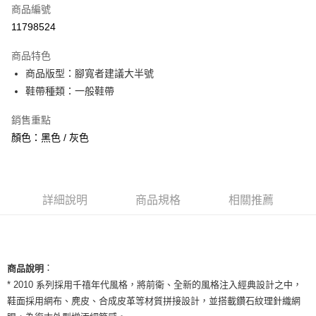
商品編號
信用卡分期付款
11798524
3 期 0 利率 每期
NT$1,160
21家銀行
商品特色
合作金庫商業銀行
第一商業銀行
超商取貨付款
商品版型：腳寬者建議大半號
華南商業銀行
彰化商業銀行
鞋帶種類：一般鞋帶
LINE Pay
上海商業儲蓄銀行
台北富邦商業銀行
國泰世華商業銀行
兆豐國際商業銀行
Apple Pay
銷售重點
臺灣中小企業銀行
台中商業銀行
顏色：黑色 / 灰色
匯豐（台灣）商業銀行
華泰商業銀行
街口支付
聯邦商業銀行
遠東國際商業銀行
元大商業銀行
永豐商業銀行
悠遊付
玉山商業銀行
星展（台灣）商業銀行
台新國際商業銀行
中國信託商業銀行
全盈+PAY
詳細說明
商品規格
相關推薦
台灣樂天信用卡公司
AFTEE先享後付
相關說明
【關於「AFTEE先享後付」】
ATM付款
：
商品說明
AFTEE先享後付是「在收到商品之後才付款」的支付方式。 讓您購物簡單
便利好安心！
* 2010 系列採用千禧年代風格，將前衛、全新的風格注入經典設計之中，
１．簡單：不需註冊會員、不需綁卡、不需儲值。
鞋面採用網布、麂皮、合成皮革等材質拼接設計，並搭載鑽石紋理針織網
運送方式
２．便利：只要手機號碼，簡訊認證，即可結帳。