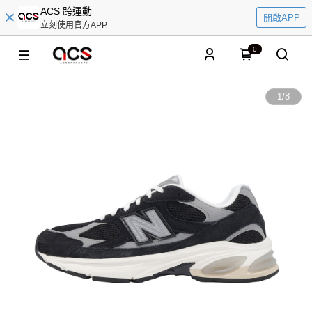
ACS 跨運動
開啟APP
立刻使用官方APP
0
1
/
8