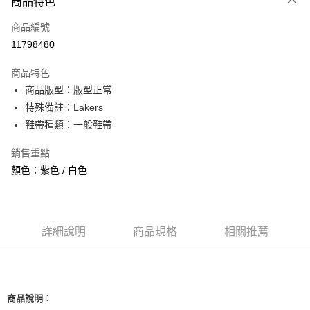
商品特色
信用卡一次付款
商品編號
信用卡分期付款
11798480
3 期 0 利率 每期
NT$726
21家銀行
商品特色
合作金庫商業銀行
第一商業銀行
超商取貨付款
商品版型：版型正常
華南商業銀行
彰化商業銀行
特殊備註：Lakers
LINE Pay
上海商業儲蓄銀行
台北富邦商業銀行
國泰世華商業銀行
兆豐國際商業銀行
鞋帶種類：一般鞋帶
Apple Pay
臺灣中小企業銀行
台中商業銀行
銷售重點
匯豐（台灣）商業銀行
華泰商業銀行
街口支付
聯邦商業銀行
遠東國際商業銀行
顏色：紫色 / 白色
元大商業銀行
永豐商業銀行
悠遊付
玉山商業銀行
星展（台灣）商業銀行
台新國際商業銀行
中國信託商業銀行
全盈+PAY
台灣樂天信用卡公司
詳細說明
商品規格
相關推薦
AFTEE先享後付
相關說明
【關於「AFTEE先享後付」】
ATM付款
AFTEE先享後付是「在收到商品之後才付款」的支付方式。 讓您購物簡單
便利好安心！
：
商品說明
１．簡單：不需註冊會員、不需綁卡、不需儲值。