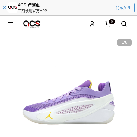
ACS 跨運動
開啟APP
立刻使用官方APP
0
1
/
8