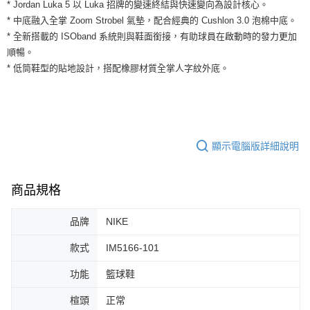
運送方式
* Jordan Luka 5 以 Luka 招牌的變速終結與快速變向為設計核心。
２．便利：只要手機號碼，簡訊認證，即可結帳。
* 中底融入全掌 Zoom Strobel 氣墊，配合經典的 Cushlon 3.0 泡棉中底。
３．安心：先確認商品／服務後，再付款。
全家取貨付款
* 全新搭載的 ISOband 系統則與鞋面銜接，有助球員在啟動時的發力更加
每筆NT$60，滿NT$1,500(含以上)免運費
【「AFTEE先享後付」結帳流程】
順暢。
１．於結帳方式選擇「AFTEE先享後付」後，將跳轉至「AFTEE先享後付」
* 低筒鞋型的貼地設計，搭配橡膠材質全掌人字紋外底。
付款後全家取貨
結帳頁面，進行簡訊認證並確認金額後，即可完成結帳。
２．訂單成立數日內，您將收到繳費通知簡訊。
每筆NT$60，滿NT$1,500(含以上)免運費
３．收到繳費通知簡訊後14天內，點擊此簡訊中的連結，可透過四大超商／
ATM／網路銀行／等多元方式進行付款，方視為交易完成。
7-11取貨付款
※ 請注意：結帳手續完成當下不需立刻繳費，但若您需要取消訂單，請聯絡
每筆NT$60，滿NT$1,500(含以上)免運費
購買商品的店家。未經商家同意取消之訂單仍視為有效，需透過AFTEE先享
顯示電腦版詳細說明
後付繳納相關費用。
付款後7-11取貨
※ 交易是否成功請以「AFTEE先享後付 」之結帳頁面顯示為準，若有關於
是否繳費成功／繳費後需取消欲退款等相關疑問，請聯繫「AFTEE先享後付
每筆NT$60，滿NT$1,500(含以上)免運費
客戶支援中心」
https://netprotections.freshdesk.com/support/home
商品規格
宅配
【注意事項】
品牌
NIKE
１．透過由恩沛科技股份有限公司提供之「AFTEE先享後付」服務完成之交
每筆NT$100，滿NT$1,500(含以上)免運費
易，需依本服務之必要範圍內提供個人資料，並將交易相關給付款項請求債
權轉讓予恩沛科技股份有限公司。
款式
IM5166-101
２．關於個人資料處理事宜，請瀏覽以下網址：
https://aftee.tw/terms/#terms3
功能
籃球鞋
３．未成年的使用者請事先徵得法定代理人或監護人之同意方可使用
「AFTEE先享後付」，若未經同意申辦者引起之損失，本公司不負相關責
楦頭
正常
任。