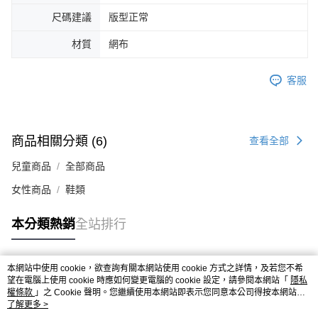
４．使用「AFTEE先享後付」時，將依據個別帳號之用戶狀況，依本公司即
尺碼建議
版型正常
時審查核予不同之上限額度；若仍有額度不足之情形，本公司將視審查結果
請求用戶進行身份認證。
材質
網布
５．嚴禁一人註冊多個帳號或使用他人資訊註冊。若發現惡意使用之情形，
恩沛科技股份有限公司將有權停止該用戶之使用額度並採取法律行動。
客服
商品相關分類 (6)
查看全部
兒童商品
全部商品
女性商品
鞋類
本分類熱銷
全站排行
本網站中使用 cookie，欲查詢有關本網站使用 cookie 方式之詳情，及若您不希
熱門標籤
望在電腦上使用 cookie 時應如何變更電腦的 cookie 設定，請參閱本網站「
隱私
權條款
」之 Cookie 聲明。您繼續使用本網站即表示您同意本公司得按本網站使
用條款之 Cookie 聲明使用 cookie。
了解更多 >