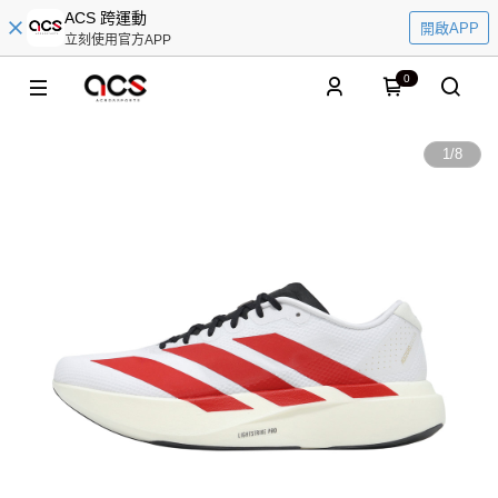
ACS 跨運動
開啟APP
立刻使用官方APP
0
1
/
8