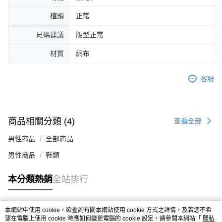
４．使用「AFTEE先享後付」時，將依據個別帳號之用戶狀況，依本公司即
楦頭
正常
時審查核予不同之上限額度；若仍有額度不足之情形，本公司將視審查結果
請求用戶進行身份認證。
尺碼建議
版型正常
５．嚴禁一人註冊多個帳號或使用他人資訊註冊。若發現惡意使用之情形，
恩沛科技股份有限公司將有權停止該用戶之使用額度並採取法律行動。
材質
網布
客服
商品相關分類 (4)
查看全部
男性商品
全部商品
男性商品
鞋類
本分類熱銷
全站排行
本網站中使用 cookie，欲查詢有關本網站使用 cookie 方式之詳情，及若您不希
熱門標籤
望在電腦上使用 cookie 時應如何變更電腦的 cookie 設定，請參閱本網站「
隱私