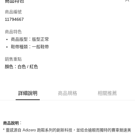
商品特色
信用卡一次付款
商品編號
信用卡分期付款
11794667
3 期 0 利率 每期
NT$1,260
21家銀行
商品特色
合作金庫商業銀行
第一商業銀行
超商取貨付款
商品版型：版型正常
華南商業銀行
彰化商業銀行
鞋帶種類：一般鞋帶
LINE Pay
上海商業儲蓄銀行
台北富邦商業銀行
國泰世華商業銀行
兆豐國際商業銀行
Apple Pay
銷售重點
臺灣中小企業銀行
台中商業銀行
顏色：白色 / 紅色
匯豐（台灣）商業銀行
華泰商業銀行
街口支付
聯邦商業銀行
遠東國際商業銀行
元大商業銀行
永豐商業銀行
悠遊付
玉山商業銀行
星展（台灣）商業銀行
台新國際商業銀行
中國信託商業銀行
全盈+PAY
詳細說明
商品規格
相關推薦
台灣樂天信用卡公司
AFTEE先享後付
相關說明
【關於「AFTEE先享後付」】
ATM付款
：
AFTEE先享後付是「在收到商品之後才付款」的支付方式。 讓您購物簡單
商品說明
便利好安心！
* 靈感源自 Adizero 跑鞋系列的創新科技，並結合搶眼而獨特的賽車競速美
１．簡單：不需註冊會員、不需綁卡、不需儲值。