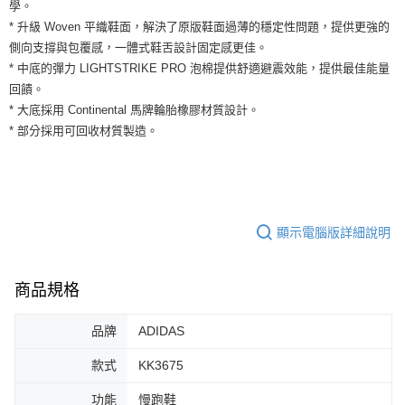
運送方式
學。
２．便利：只要手機號碼，簡訊認證，即可結帳。
* 升級 Woven 平織鞋面，解決了原版鞋面過薄的穩定性問題，提供更強的
３．安心：先確認商品／服務後，再付款。
全家取貨付款
側向支撐與包覆感，一體式鞋舌設計固定感更佳。
每筆NT$60，滿NT$1,500(含以上)免運費
【「AFTEE先享後付」結帳流程】
* 中底的彈力 LIGHTSTRIKE PRO 泡棉提供舒適避震效能，提供最佳能量
１．於結帳方式選擇「AFTEE先享後付」後，將跳轉至「AFTEE先享後付」
回饋。
付款後全家取貨
結帳頁面，進行簡訊認證並確認金額後，即可完成結帳。
* 大底採用 Continental 馬牌輪胎橡膠材質設計。
２．訂單成立數日內，您將收到繳費通知簡訊。
每筆NT$60，滿NT$1,500(含以上)免運費
３．收到繳費通知簡訊後14天內，點擊此簡訊中的連結，可透過四大超商／
* 部分採用可回收材質製造。
ATM／網路銀行／等多元方式進行付款，方視為交易完成。
7-11取貨付款
※ 請注意：結帳手續完成當下不需立刻繳費，但若您需要取消訂單，請聯絡
每筆NT$60，滿NT$1,500(含以上)免運費
購買商品的店家。未經商家同意取消之訂單仍視為有效，需透過AFTEE先享
後付繳納相關費用。
付款後7-11取貨
※ 交易是否成功請以「AFTEE先享後付 」之結帳頁面顯示為準，若有關於
是否繳費成功／繳費後需取消欲退款等相關疑問，請聯繫「AFTEE先享後付
顯示電腦版詳細說明
每筆NT$60，滿NT$1,500(含以上)免運費
客戶支援中心」
https://netprotections.freshdesk.com/support/home
宅配
【注意事項】
商品規格
１．透過由恩沛科技股份有限公司提供之「AFTEE先享後付」服務完成之交
每筆NT$100，滿NT$1,500(含以上)免運費
易，需依本服務之必要範圍內提供個人資料，並將交易相關給付款項請求債
權轉讓予恩沛科技股份有限公司。
品牌
ADIDAS
２．關於個人資料處理事宜，請瀏覽以下網址：
https://aftee.tw/terms/#terms3
款式
KK3675
３．未成年的使用者請事先徵得法定代理人或監護人之同意方可使用
「AFTEE先享後付」，若未經同意申辦者引起之損失，本公司不負相關責
功能
慢跑鞋
任。