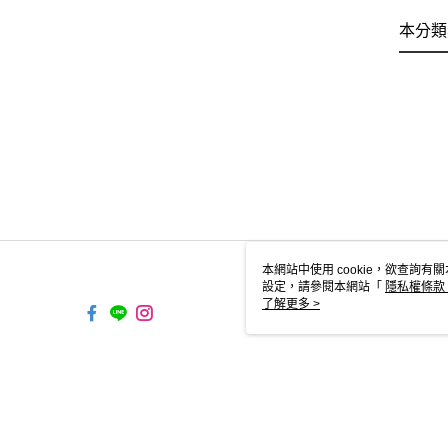
本分類
本網站中使用 cookie，欲查詢有關
設定，請參閱本網站「
隱私權條款
使用 cookie。
了解更多 >