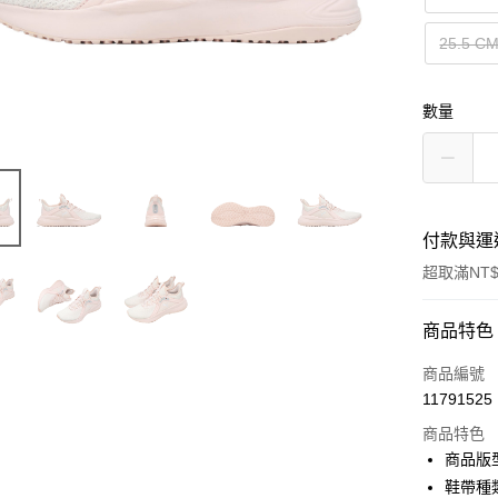
25.5 C
數量
付款與運
超取滿NT$
付款方式
商品特色
信用卡一
商品編號
11791525
信用卡分
商品特色
3 期 
商品版
合作金
鞋帶種
超商取貨