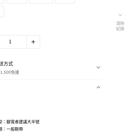
M
清除
紀錄
送方式
1,500免運
次付款
期付款
0 利率 每期
NT$693
21家銀行
型：腳寬者建議大半號
庫商業銀行
第一商業銀行
類：一般鞋帶
付款