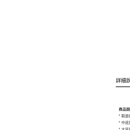
詳細
商品
* 鞋
* 中
* 大