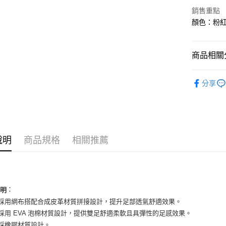
華南商
銷售重點
LINE Pay
上海商
顏色：粉紅
國泰世
Apple Pay
臺灣中
匯豐（
街口支付
商品相關分
聯邦商
元大商
悠遊付
女性商品
玉山商
分享
台新國
全盈+PAY
女性商品
台灣樂
AFTEE先
依運動類
相關說明
依品牌
【關於「A
ATM付款
說明
商品規格
相關推薦
AFTEE
便利好安
１．簡單
２．便利
運送方式
３．安心
全家取貨
：
說明
【「AFT
面採用網布搭配合成皮革材質拼接設計，提升足部透氣舒適效果。
每筆NT$6
１．於結帳
付」結帳
底採用 EVA 泡棉材質設計，提供雙足舒適柔軟且具彈性的足感效果。
付款後全
２．訂單
底採橡膠材質設計。