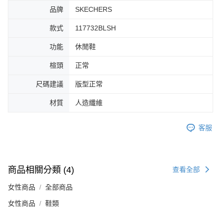
４．使用「AFTEE先享後付」時，將依據個別帳號之用戶狀況，依本公司即
品牌
SKECHERS
時審查核予不同之上限額度；若仍有額度不足之情形，本公司將視審查結果
請求用戶進行身份認證。
５．嚴禁一人註冊多個帳號或使用他人資訊註冊。若發現惡意使用之情形，
款式
117732BLSH
恩沛科技股份有限公司將有權停止該用戶之使用額度並採取法律行動。
功能
休閒鞋
楦頭
正常
尺碼建議
版型正常
材質
人造纖維
客服
商品相關分類 (4)
查看全部
女性商品
全部商品
女性商品
鞋類