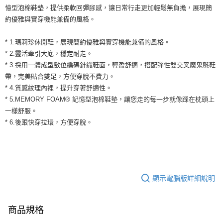
２．便利：只要手機號碼，簡訊認證，即可結帳。
憶型泡棉鞋墊，提供柔軟回彈腳感，讓日常行走更加輕鬆無負擔，展現簡
３．安心：先確認商品／服務後，再付款。
全家取貨付款
約優雅與實穿機能兼備的風格。
每筆NT$60，滿NT$1,500(含以上)免運費
【「AFTEE先享後付」結帳流程】
１．於結帳方式選擇「AFTEE先享後付」後，將跳轉至「AFTEE先享後付」
* 1.瑪莉珍休閒鞋，展現簡約優雅與實穿機能兼備的風格。
付款後全家取貨
結帳頁面，進行簡訊認證並確認金額後，即可完成結帳。
* 2.靈活牽引大底，穩定耐走。
２．訂單成立數日內，您將收到繳費通知簡訊。
每筆NT$60，滿NT$1,500(含以上)免運費
３．收到繳費通知簡訊後14天內，點擊此簡訊中的連結，可透過四大超商／
* 3.採用一體成型數位編碼針織鞋面，輕盈舒適，搭配彈性雙交叉魔鬼氈鞋
ATM／網路銀行／等多元方式進行付款，方視為交易完成。
7-11取貨付款
帶，完美貼合雙足，方便穿脫不費力。
※ 請注意：結帳手續完成當下不需立刻繳費，但若您需要取消訂單，請聯絡
* 4.質感紋理內裡，提升穿著舒適性。
每筆NT$60，滿NT$1,500(含以上)免運費
購買商品的店家。未經商家同意取消之訂單仍視為有效，需透過AFTEE先享
後付繳納相關費用。
* 5.MEMORY FOAM® 記憶型泡棉鞋墊，讓您走的每一步就像踩在枕頭上
付款後7-11取貨
※ 交易是否成功請以「AFTEE先享後付 」之結帳頁面顯示為準，若有關於
一樣舒服。
是否繳費成功／繳費後需取消欲退款等相關疑問，請聯繫「AFTEE先享後付
每筆NT$60，滿NT$1,500(含以上)免運費
* 6.後跟快穿拉環，方便穿脫。
客戶支援中心」
https://netprotections.freshdesk.com/support/home
宅配
【注意事項】
１．透過由恩沛科技股份有限公司提供之「AFTEE先享後付」服務完成之交
每筆NT$100，滿NT$1,500(含以上)免運費
易，需依本服務之必要範圍內提供個人資料，並將交易相關給付款項請求債
權轉讓予恩沛科技股份有限公司。
顯示電腦版詳細說明
２．關於個人資料處理事宜，請瀏覽以下網址：
https://aftee.tw/terms/#terms3
３．未成年的使用者請事先徵得法定代理人或監護人之同意方可使用
「AFTEE先享後付」，若未經同意申辦者引起之損失，本公司不負相關責
商品規格
任。