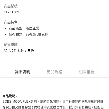
信用卡一次付款
商品編號
信用卡分期付款
11791509
3 期 0 利率 每期
NT$763
21家銀行
商品特色
合作金庫商業銀行
第一商業銀行
超商取貨付款
商品版型：版型正常
華南商業銀行
彰化商業銀行
鞋帶種類：無鞋帶 ,魔鬼氈
LINE Pay
上海商業儲蓄銀行
台北富邦商業銀行
國泰世華商業銀行
兆豐國際商業銀行
Apple Pay
銷售重點
臺灣中小企業銀行
台中商業銀行
顏色：粉紅色 / 白色
匯豐（台灣）商業銀行
華泰商業銀行
街口支付
聯邦商業銀行
遠東國際商業銀行
元大商業銀行
永豐商業銀行
悠遊付
玉山商業銀行
星展（台灣）商業銀行
台新國際商業銀行
中國信託商業銀行
全盈+PAY
詳細說明
商品規格
相關推薦
台灣樂天信用卡公司
AFTEE先享後付
相關說明
【關於「AFTEE先享後付」】
ATM付款
：
AFTEE先享後付是「在收到商品之後才付款」的支付方式。 讓您購物簡單
商品說明
便利好安心！
BOBS MODA FLEX系列，瑪莉珍休閒鞋。採用針織鞋面搭配魔鬼氈設計，
１．簡單：不需註冊會員、不需綁卡、不需儲值。
運送方式
穿脫方便又貼合腳型；內裡使用質感紋理材質，提升穿著舒適度，搭配記