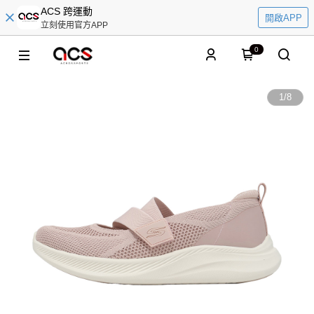
ACS 跨運動
開啟APP
立刻使用官方APP
0
1
/
8