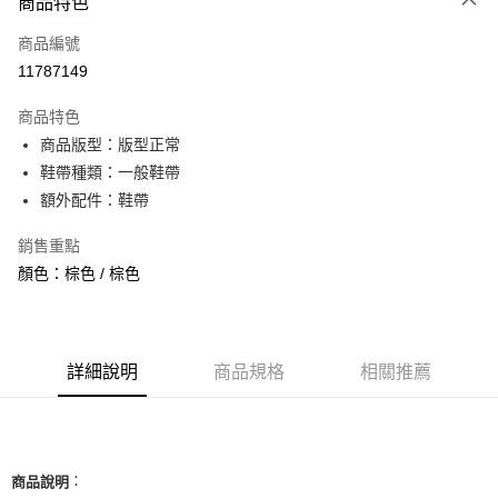
商品特色
信用卡一次付款
商品編號
信用卡分期付款
11787149
3 期 0 利率 每期
NT$593
21家銀行
商品特色
合作金庫商業銀行
第一商業銀行
超商取貨付款
商品版型：版型正常
華南商業銀行
彰化商業銀行
鞋帶種類：一般鞋帶
LINE Pay
上海商業儲蓄銀行
台北富邦商業銀行
國泰世華商業銀行
兆豐國際商業銀行
額外配件：鞋帶
Apple Pay
臺灣中小企業銀行
台中商業銀行
銷售重點
匯豐（台灣）商業銀行
華泰商業銀行
街口支付
聯邦商業銀行
遠東國際商業銀行
顏色：棕色 / 棕色
元大商業銀行
永豐商業銀行
悠遊付
玉山商業銀行
星展（台灣）商業銀行
台新國際商業銀行
中國信託商業銀行
全盈+PAY
台灣樂天信用卡公司
詳細說明
商品規格
相關推薦
AFTEE先享後付
相關說明
【關於「AFTEE先享後付」】
ATM付款
AFTEE先享後付是「在收到商品之後才付款」的支付方式。 讓您購物簡單
便利好安心！
：
商品說明
１．簡單：不需註冊會員、不需綁卡、不需儲值。