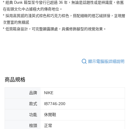
運送方式
* 經典 Dunk 鞋型至今發行已超過 36 年，無論是話題性或是辨識度，依舊
２．便利：只要手機號碼，簡訊認證，即可結帳。
在街頭文化中占據極大的傳奇地位。
３．安心：先確認商品／服務後，再付款。
全家取貨付款
* 採用高質感的淺英式棕色和巧克力棕色，搭配細緻的燈芯絨拼接，呈現層
每筆NT$60，滿NT$1,500(含以上)免運費
【「AFTEE先享後付」結帳流程】
次豐富的焦糖感
１．於結帳方式選擇「AFTEE先享後付」後，將跳轉至「AFTEE先享後付」
* 低筒鞋身設計，可完整顯露踝處，具備修飾腳型的視覺效果。
付款後全家取貨
結帳頁面，進行簡訊認證並確認金額後，即可完成結帳。
２．訂單成立數日內，您將收到繳費通知簡訊。
每筆NT$60，滿NT$1,500(含以上)免運費
３．收到繳費通知簡訊後14天內，點擊此簡訊中的連結，可透過四大超商／
ATM／網路銀行／等多元方式進行付款，方視為交易完成。
7-11取貨付款
※ 請注意：結帳手續完成當下不需立刻繳費，但若您需要取消訂單，請聯絡
每筆NT$60，滿NT$1,500(含以上)免運費
購買商品的店家。未經商家同意取消之訂單仍視為有效，需透過AFTEE先享
顯示電腦版詳細說明
後付繳納相關費用。
付款後7-11取貨
※ 交易是否成功請以「AFTEE先享後付 」之結帳頁面顯示為準，若有關於
是否繳費成功／繳費後需取消欲退款等相關疑問，請聯繫「AFTEE先享後付
每筆NT$60，滿NT$1,500(含以上)免運費
客戶支援中心」
https://netprotections.freshdesk.com/support/home
商品規格
宅配
【注意事項】
１．透過由恩沛科技股份有限公司提供之「AFTEE先享後付」服務完成之交
每筆NT$100，滿NT$1,500(含以上)免運費
品牌
NIKE
易，需依本服務之必要範圍內提供個人資料，並將交易相關給付款項請求債
權轉讓予恩沛科技股份有限公司。
款式
IB7746-200
２．關於個人資料處理事宜，請瀏覽以下網址：
https://aftee.tw/terms/#terms3
功能
休閒鞋
３．未成年的使用者請事先徵得法定代理人或監護人之同意方可使用
「AFTEE先享後付」，若未經同意申辦者引起之損失，本公司不負相關責
楦頭
正常
任。