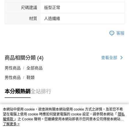
４．使用「AFTEE先享後付」時，將依據個別帳號之用戶狀況，依本公司即
尺碼建議
版型正常
時審查核予不同之上限額度；若仍有額度不足之情形，本公司將視審查結果
請求用戶進行身份認證。
材質
人造纖維
５．嚴禁一人註冊多個帳號或使用他人資訊註冊。若發現惡意使用之情形，
恩沛科技股份有限公司將有權停止該用戶之使用額度並採取法律行動。
客服
商品相關分類 (4)
查看全部
男性商品
全部商品
男性商品
鞋類
本分類熱銷
全站排行
本網站中使用 cookie，欲查詢有關本網站使用 cookie 方式之詳情，及若您不希
熱門標籤
望在電腦上使用 cookie 時應如何變更電腦的 cookie 設定，請參閱本網站「
隱私
權條款
」之 Cookie 聲明。您繼續使用本網站即表示您同意本公司得按本網站使
用條款之 Cookie 聲明使用 cookie。
了解更多 >