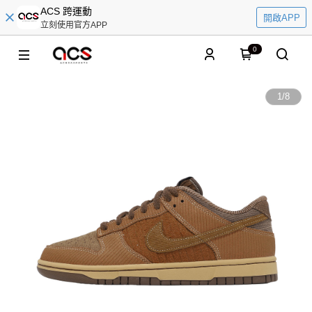
ACS 跨運動
開啟APP
立刻使用官方APP
0
1
/
8