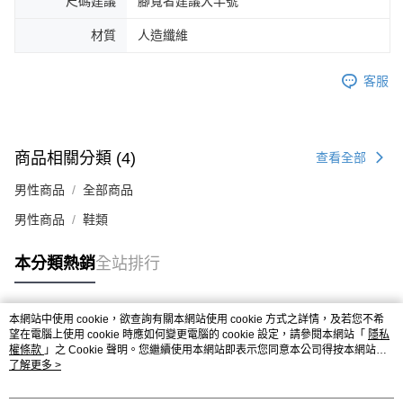
尺碼建議
腳寬者建議大半號
４．使用「AFTEE先享後付」時，將依據個別帳號之用戶狀況，依本公司即
時審查核予不同之上限額度；若仍有額度不足之情形，本公司將視審查結果
材質
人造纖維
請求用戶進行身份認證。
５．嚴禁一人註冊多個帳號或使用他人資訊註冊。若發現惡意使用之情形，
恩沛科技股份有限公司將有權停止該用戶之使用額度並採取法律行動。
客服
商品相關分類 (4)
查看全部
男性商品
全部商品
男性商品
鞋類
本分類熱銷
全站排行
本網站中使用 cookie，欲查詢有關本網站使用 cookie 方式之詳情，及若您不希
熱門標籤
望在電腦上使用 cookie 時應如何變更電腦的 cookie 設定，請參閱本網站「
隱私
權條款
」之 Cookie 聲明。您繼續使用本網站即表示您同意本公司得按本網站使
用條款之 Cookie 聲明使用 cookie。
了解更多 >