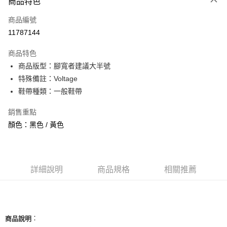
商品特色
信用卡一次付款
商品編號
信用卡分期付款
11787144
3 期 0 利率 每期
NT$2,160
21家銀行
商品特色
合作金庫商業銀行
第一商業銀行
超商取貨付款
商品版型：腳寬者建議大半號
華南商業銀行
彰化商業銀行
特殊備註：Voltage
LINE Pay
上海商業儲蓄銀行
台北富邦商業銀行
國泰世華商業銀行
兆豐國際商業銀行
鞋帶種類：一般鞋帶
Apple Pay
臺灣中小企業銀行
台中商業銀行
銷售重點
匯豐（台灣）商業銀行
華泰商業銀行
街口支付
聯邦商業銀行
遠東國際商業銀行
顏色：黑色 / 黃色
元大商業銀行
永豐商業銀行
悠遊付
玉山商業銀行
星展（台灣）商業銀行
台新國際商業銀行
中國信託商業銀行
全盈+PAY
台灣樂天信用卡公司
詳細說明
商品規格
相關推薦
AFTEE先享後付
相關說明
【關於「AFTEE先享後付」】
ATM付款
AFTEE先享後付是「在收到商品之後才付款」的支付方式。 讓您購物簡單
便利好安心！
：
商品說明
１．簡單：不需註冊會員、不需綁卡、不需儲值。