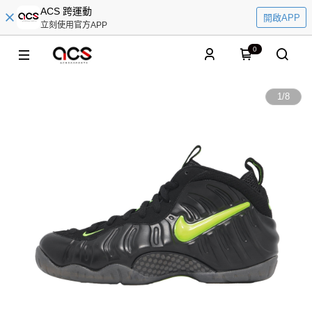
ACS 跨運動
開啟APP
立刻使用官方APP
0
1
/
8