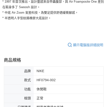
運送方式
* 1997 年首次推出，設計靈感來自甲蟲腹部，與 Air Foamposite One 差別
２．便利：只要手機號碼，簡訊認證，即可結帳。
在鞋身多了 Swoosh 設計。
３．安心：先確認商品／服務後，再付款。
全家取貨付款
* 中底 Air Zoom 氣墊科技，為雙足提供舒適緩衝腳感。
每筆NT$60，滿NT$1,500(含以上)免運費
【「AFTEE先享後付」結帳流程】
* 半透明人字型紋路橡膠大底設計。
１．於結帳方式選擇「AFTEE先享後付」後，將跳轉至「AFTEE先享後付」
付款後全家取貨
結帳頁面，進行簡訊認證並確認金額後，即可完成結帳。
２．訂單成立數日內，您將收到繳費通知簡訊。
每筆NT$60，滿NT$1,500(含以上)免運費
３．收到繳費通知簡訊後14天內，點擊此簡訊中的連結，可透過四大超商／
ATM／網路銀行／等多元方式進行付款，方視為交易完成。
7-11取貨付款
※ 請注意：結帳手續完成當下不需立刻繳費，但若您需要取消訂單，請聯絡
顯示電腦版詳細說明
每筆NT$60，滿NT$1,500(含以上)免運費
購買商品的店家。未經商家同意取消之訂單仍視為有效，需透過AFTEE先享
後付繳納相關費用。
付款後7-11取貨
※ 交易是否成功請以「AFTEE先享後付 」之結帳頁面顯示為準，若有關於
是否繳費成功／繳費後需取消欲退款等相關疑問，請聯繫「AFTEE先享後付
商品規格
每筆NT$60，滿NT$1,500(含以上)免運費
客戶支援中心」
https://netprotections.freshdesk.com/support/home
宅配
品牌
NIKE
【注意事項】
１．透過由恩沛科技股份有限公司提供之「AFTEE先享後付」服務完成之交
每筆NT$100，滿NT$1,500(含以上)免運費
款式
HF0794-002
易，需依本服務之必要範圍內提供個人資料，並將交易相關給付款項請求債
權轉讓予恩沛科技股份有限公司。
功能
休閒鞋
２．關於個人資料處理事宜，請瀏覽以下網址：
https://aftee.tw/terms/#terms3
３．未成年的使用者請事先徵得法定代理人或監護人之同意方可使用
楦頭
正常
「AFTEE先享後付」，若未經同意申辦者引起之損失，本公司不負相關責
任。