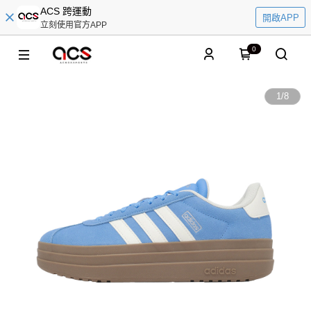
ACS 跨運動
開啟APP
立刻使用官方APP
0
1
/
8