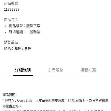
商品編號
信用卡分期付款
11782737
3 期 0 利率 每期
NT$693
21家銀行
商品特色
合作金庫商業銀行
第一商業銀行
超商取貨付款
商品版型：版型正常
華南商業銀行
彰化商業銀行
鞋帶種類：一般鞋帶
LINE Pay
上海商業儲蓄銀行
台北富邦商業銀行
國泰世華商業銀行
兆豐國際商業銀行
Apple Pay
銷售重點
臺灣中小企業銀行
台中商業銀行
顏色：藍色 / 白色
匯豐（台灣）商業銀行
華泰商業銀行
街口支付
聯邦商業銀行
遠東國際商業銀行
元大商業銀行
永豐商業銀行
悠遊付
玉山商業銀行
星展（台灣）商業銀行
台新國際商業銀行
中國信託商業銀行
全盈+PAY
詳細說明
商品規格
相關推薦
台灣樂天信用卡公司
AFTEE先享後付
相關說明
【關於「AFTEE先享後付」】
ATM付款
：
AFTEE先享後付是「在收到商品之後才付款」的支付方式。 讓您購物簡單
商品說明
便利好安心！
* 經典 VL Court 鞋款，以皮革搭配麂皮製成，T型鞋頭設計，為日常穿搭增
１．簡單：不需註冊會員、不需綁卡、不需儲值。
運送方式
添復古風格。
２．便利：只要手機號碼，簡訊認證，即可結帳。