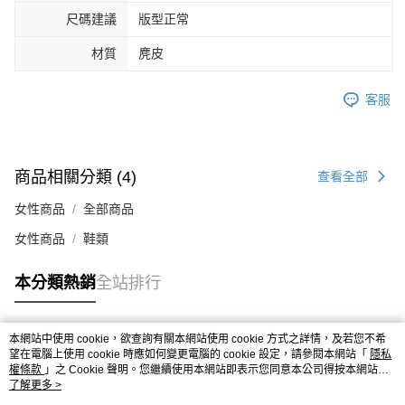
時審查核予不同之上限額度；若仍有額度不足之情形，本公司將視審查結果
尺碼建議
版型正常
請求用戶進行身份認證。
５．嚴禁一人註冊多個帳號或使用他人資訊註冊。若發現惡意使用之情形，
材質
麂皮
恩沛科技股份有限公司將有權停止該用戶之使用額度並採取法律行動。
客服
商品相關分類 (4)
查看全部
女性商品
全部商品
女性商品
鞋類
本分類熱銷
全站排行
本網站中使用 cookie，欲查詢有關本網站使用 cookie 方式之詳情，及若您不希
熱門標籤
望在電腦上使用 cookie 時應如何變更電腦的 cookie 設定，請參閱本網站「
隱私
權條款
」之 Cookie 聲明。您繼續使用本網站即表示您同意本公司得按本網站使
用條款之 Cookie 聲明使用 cookie。
了解更多 >