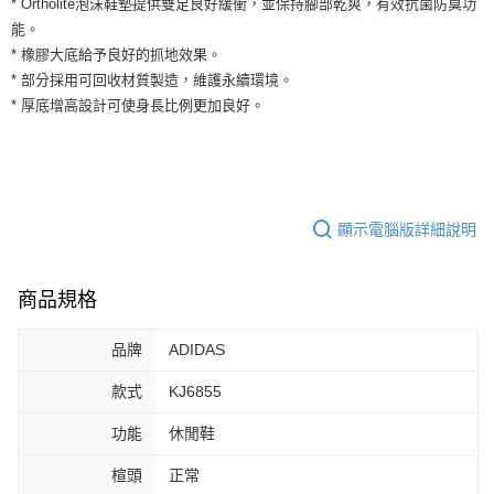
* Ortholite泡沫鞋墊提供雙足良好緩衝，並保持腳部乾爽，有效抗菌防臭功
３．安心：先確認商品／服務後，再付款。
全家取貨付款
能。
每筆NT$60，滿NT$1,500(含以上)免運費
【「AFTEE先享後付」結帳流程】
* 橡膠大底給予良好的抓地效果。
１．於結帳方式選擇「AFTEE先享後付」後，將跳轉至「AFTEE先享後付」
* 部分採用可回收材質製造，維護永續環境。
付款後全家取貨
結帳頁面，進行簡訊認證並確認金額後，即可完成結帳。
* 厚底增高設計可使身長比例更加良好。
２．訂單成立數日內，您將收到繳費通知簡訊。
每筆NT$60，滿NT$1,500(含以上)免運費
３．收到繳費通知簡訊後14天內，點擊此簡訊中的連結，可透過四大超商／
ATM／網路銀行／等多元方式進行付款，方視為交易完成。
7-11取貨付款
※ 請注意：結帳手續完成當下不需立刻繳費，但若您需要取消訂單，請聯絡
每筆NT$60，滿NT$1,500(含以上)免運費
購買商品的店家。未經商家同意取消之訂單仍視為有效，需透過AFTEE先享
後付繳納相關費用。
付款後7-11取貨
※ 交易是否成功請以「AFTEE先享後付 」之結帳頁面顯示為準，若有關於
顯示電腦版詳細說明
是否繳費成功／繳費後需取消欲退款等相關疑問，請聯繫「AFTEE先享後付
每筆NT$60，滿NT$1,500(含以上)免運費
客戶支援中心」
https://netprotections.freshdesk.com/support/home
宅配
商品規格
【注意事項】
１．透過由恩沛科技股份有限公司提供之「AFTEE先享後付」服務完成之交
每筆NT$100，滿NT$1,500(含以上)免運費
易，需依本服務之必要範圍內提供個人資料，並將交易相關給付款項請求債
品牌
ADIDAS
權轉讓予恩沛科技股份有限公司。
２．關於個人資料處理事宜，請瀏覽以下網址：
款式
KJ6855
https://aftee.tw/terms/#terms3
３．未成年的使用者請事先徵得法定代理人或監護人之同意方可使用
功能
休閒鞋
「AFTEE先享後付」，若未經同意申辦者引起之損失，本公司不負相關責
任。
楦頭
正常
４．使用「AFTEE先享後付」時，將依據個別帳號之用戶狀況，依本公司即