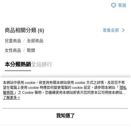
時審查核予不同之上限額度；若仍有額度不足之情形，本公司將視審查結果
客服
請求用戶進行身份認證。
５．嚴禁一人註冊多個帳號或使用他人資訊註冊。若發現惡意使用之情形，
恩沛科技股份有限公司將有權停止該用戶之使用額度並採取法律行動。
商品相關分類 (6)
查看全部
兒童商品
全部商品
女性商品
鞋類
本分類熱銷
全站排行
本網站中使用 cookie，欲查詢有關本網站使用 cookie 方式之詳情，及若您不希
熱門標籤
望在電腦上使用 cookie 時應如何變更電腦的 cookie 設定，請參閱本網站「
隱私
權條款
」之 Cookie 聲明。您繼續使用本網站即表示您同意本公司得按本網站使
用條款之 Cookie 聲明使用 cookie。
了解更多 >
我知道了