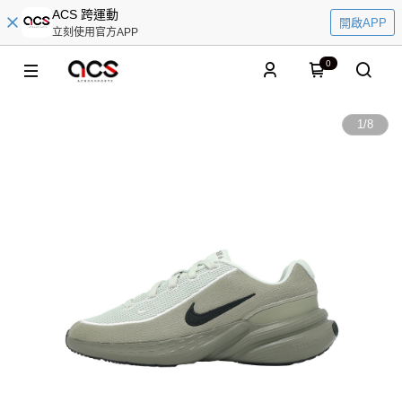
ACS 跨運動
開啟APP
立刻使用官方APP
0
1
/
8