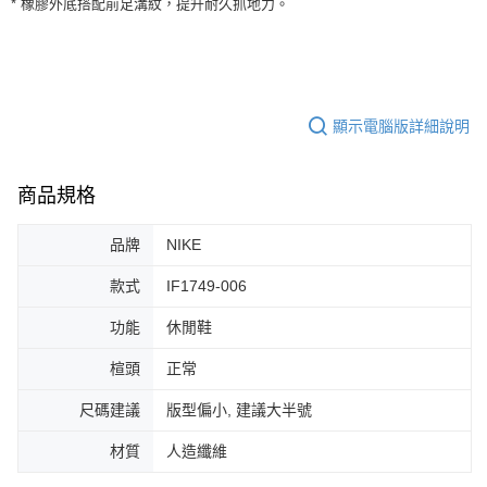
* 橡膠外底搭配前足溝紋，提升耐久抓地力。
３．安心：先確認商品／服務後，再付款。
全家取貨付款
每筆NT$60，滿NT$1,500(含以上)免運費
【「AFTEE先享後付」結帳流程】
１．於結帳方式選擇「AFTEE先享後付」後，將跳轉至「AFTEE先享後付」
付款後全家取貨
結帳頁面，進行簡訊認證並確認金額後，即可完成結帳。
２．訂單成立數日內，您將收到繳費通知簡訊。
每筆NT$60，滿NT$1,500(含以上)免運費
３．收到繳費通知簡訊後14天內，點擊此簡訊中的連結，可透過四大超商／
顯示電腦版詳細說明
ATM／網路銀行／等多元方式進行付款，方視為交易完成。
7-11取貨付款
※ 請注意：結帳手續完成當下不需立刻繳費，但若您需要取消訂單，請聯絡
每筆NT$60，滿NT$1,500(含以上)免運費
購買商品的店家。未經商家同意取消之訂單仍視為有效，需透過AFTEE先享
商品規格
後付繳納相關費用。
付款後7-11取貨
※ 交易是否成功請以「AFTEE先享後付 」之結帳頁面顯示為準，若有關於
是否繳費成功／繳費後需取消欲退款等相關疑問，請聯繫「AFTEE先享後付
品牌
NIKE
每筆NT$60，滿NT$1,500(含以上)免運費
客戶支援中心」
https://netprotections.freshdesk.com/support/home
款式
IF1749-006
宅配
【注意事項】
１．透過由恩沛科技股份有限公司提供之「AFTEE先享後付」服務完成之交
每筆NT$100，滿NT$1,500(含以上)免運費
功能
休閒鞋
易，需依本服務之必要範圍內提供個人資料，並將交易相關給付款項請求債
權轉讓予恩沛科技股份有限公司。
楦頭
正常
２．關於個人資料處理事宜，請瀏覽以下網址：
https://aftee.tw/terms/#terms3
尺碼建議
版型偏小, 建議大半號
３．未成年的使用者請事先徵得法定代理人或監護人之同意方可使用
「AFTEE先享後付」，若未經同意申辦者引起之損失，本公司不負相關責
材質
人造纖維
任。
４．使用「AFTEE先享後付」時，將依據個別帳號之用戶狀況，依本公司即