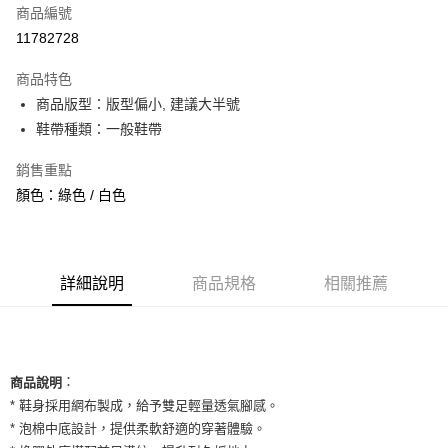
商品編號
信用卡分期付款
11782728
3 期 0 利率 每期
NT$493
21家銀行
商品特色
合作金庫商業銀行
第一商業銀行
超商取貨付款
商品版型：版型偏小, 建議大半號
華南商業銀行
彰化商業銀行
鞋帶種類：一般鞋帶
LINE Pay
上海商業儲蓄銀行
台北富邦商業銀行
國泰世華商業銀行
兆豐國際商業銀行
Apple Pay
銷售重點
臺灣中小企業銀行
台中商業銀行
顏色：綠色 / 白色
匯豐（台灣）商業銀行
華泰商業銀行
街口支付
聯邦商業銀行
遠東國際商業銀行
元大商業銀行
永豐商業銀行
悠遊付
玉山商業銀行
星展（台灣）商業銀行
台新國際商業銀行
中國信託商業銀行
全盈+PAY
詳細說明
商品規格
相關推薦
台灣樂天信用卡公司
AFTEE先享後付
相關說明
【關於「AFTEE先享後付」】
ATM付款
：
AFTEE先享後付是「在收到商品之後才付款」的支付方式。 讓您購物簡單
商品說明
便利好安心！
* 鞋身採用網布製成，給予雙足輕量透氣腳感。
１．簡單：不需註冊會員、不需綁卡、不需儲值。
運送方式
* 泡棉中底設計，提供柔軟舒適的穿著體驗。
２．便利：只要手機號碼，簡訊認證，即可結帳。