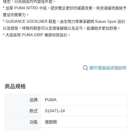
穩定，以防過度的內旋或外旋。
運送方式
２．便利：只要手機號碼，簡訊認證，即可結帳。
* 加厚 PUMA NITRO 中底，提供雙足更好的緩震效果，有效減緩地面給予
３．安心：先確認商品／服務後，再付款。
全家取貨付款
雙足的衝擊力。
每筆NT$60，滿NT$1,500(含以上)免運費
【「AFTEE先享後付」結帳流程】
* GUIDANCE SOCKLNER 鞋墊，由生物力學專家顧問 Kaiser Sport 設計
１．於結帳方式選擇「AFTEE先享後付」後，將跳轉至「AFTEE先享後付」
以及開發，特殊的鞋墊可以支撐後腳跟以及足弓，能讓跑步更加舒適。
付款後全家取貨
結帳頁面，進行簡訊認證並確認金額後，即可完成結帳。
* 大底採用 PUMA GRIP 橡膠材質設計。
２．訂單成立數日內，您將收到繳費通知簡訊。
每筆NT$60，滿NT$1,500(含以上)免運費
３．收到繳費通知簡訊後14天內，點擊此簡訊中的連結，可透過四大超商／
ATM／網路銀行／等多元方式進行付款，方視為交易完成。
7-11取貨付款
※ 請注意：結帳手續完成當下不需立刻繳費，但若您需要取消訂單，請聯絡
每筆NT$60，滿NT$1,500(含以上)免運費
購買商品的店家。未經商家同意取消之訂單仍視為有效，需透過AFTEE先享
後付繳納相關費用。
付款後7-11取貨
※ 交易是否成功請以「AFTEE先享後付 」之結帳頁面顯示為準，若有關於
顯示電腦版詳細說明
是否繳費成功／繳費後需取消欲退款等相關疑問，請聯繫「AFTEE先享後付
每筆NT$60，滿NT$1,500(含以上)免運費
客戶支援中心」
https://netprotections.freshdesk.com/support/home
商品規格
宅配
【注意事項】
１．透過由恩沛科技股份有限公司提供之「AFTEE先享後付」服務完成之交
每筆NT$100，滿NT$1,500(含以上)免運費
易，需依本服務之必要範圍內提供個人資料，並將交易相關給付款項請求債
品牌
PUMA
權轉讓予恩沛科技股份有限公司。
２．關於個人資料處理事宜，請瀏覽以下網址：
款式
310471-24
https://aftee.tw/terms/#terms3
３．未成年的使用者請事先徵得法定代理人或監護人之同意方可使用
功能
慢跑鞋
「AFTEE先享後付」，若未經同意申辦者引起之損失，本公司不負相關責
任。