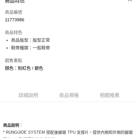
商品特色
信用卡一次付款
商品編號
信用卡分期付款
11773986
3 期 0 利率 每期
NT$1,160
21家銀行
商品特色
合作金庫商業銀行
第一商業銀行
超商取貨付款
商品版型：版型正常
華南商業銀行
彰化商業銀行
鞋帶種類：一般鞋帶
LINE Pay
上海商業儲蓄銀行
台北富邦商業銀行
國泰世華商業銀行
兆豐國際商業銀行
Apple Pay
銷售重點
臺灣中小企業銀行
台中商業銀行
顏色：粉紅色 / 銀色
匯豐（台灣）商業銀行
華泰商業銀行
街口支付
聯邦商業銀行
遠東國際商業銀行
元大商業銀行
永豐商業銀行
悠遊付
玉山商業銀行
星展（台灣）商業銀行
台新國際商業銀行
中國信託商業銀行
全盈+PAY
詳細說明
商品規格
相關推薦
台灣樂天信用卡公司
AFTEE先享後付
相關說明
【關於「AFTEE先享後付」】
ATM付款
：
商品說明
AFTEE先享後付是「在收到商品之後才付款」的支付方式。 讓您購物簡單
便利好安心！
* RUNGUIDE SYSTEM 搭配後腳跟 TPU 支撐片，提供內側和外側的腳跟
１．簡單：不需註冊會員、不需綁卡、不需儲值。