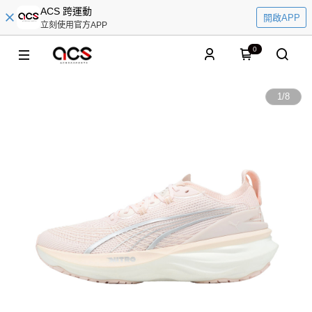
ACS 跨運動
開啟APP
立刻使用官方APP
0
1
/
8