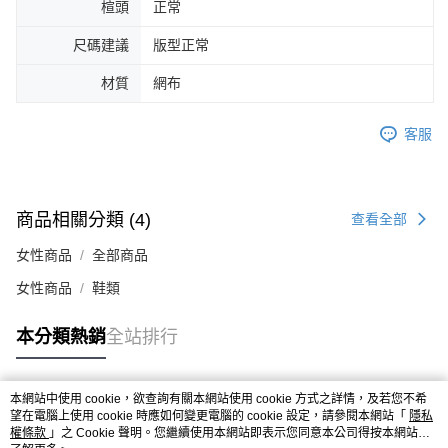
楦頭
正常
４．使用「AFTEE先享後付」時，將依據個別帳號之用戶狀況，依本公司即
時審查核予不同之上限額度；若仍有額度不足之情形，本公司將視審查結果
尺碼建議
版型正常
請求用戶進行身份認證。
５．嚴禁一人註冊多個帳號或使用他人資訊註冊。若發現惡意使用之情形，
材質
網布
恩沛科技股份有限公司將有權停止該用戶之使用額度並採取法律行動。
客服
商品相關分類 (4)
查看全部
女性商品
全部商品
女性商品
鞋類
本分類熱銷
全站排行
本網站中使用 cookie，欲查詢有關本網站使用 cookie 方式之詳情，及若您不希
熱門標籤
望在電腦上使用 cookie 時應如何變更電腦的 cookie 設定，請參閱本網站「
隱私
權條款
」之 Cookie 聲明。您繼續使用本網站即表示您同意本公司得按本網站使