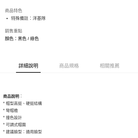
3 期 0 利率 每期
NT$460
21家銀行
商品特色
合作金庫商業銀行
第一商業銀行
超商取貨付款
特殊備註：洋基隊
華南商業銀行
彰化商業銀行
LINE Pay
上海商業儲蓄銀行
台北富邦商業銀行
銷售重點
國泰世華商業銀行
兆豐國際商業銀行
Apple Pay
顏色：黑色 / 綠色
臺灣中小企業銀行
台中商業銀行
匯豐（台灣）商業銀行
華泰商業銀行
街口支付
聯邦商業銀行
遠東國際商業銀行
元大商業銀行
永豐商業銀行
悠遊付
玉山商業銀行
詳細說明
商品規格
星展（台灣）商業銀行
相關推薦
台新國際商業銀行
中國信託商業銀行
全盈+PAY
台灣樂天信用卡公司
AFTEE先享後付
相關說明
：
商品說明
【關於「AFTEE先享後付」】
ATM付款
* 帽型高挺、硬挺結構
AFTEE先享後付是「在收到商品之後才付款」的支付方式。 讓您購物簡單
便利好安心！
* 彎帽檐
１．簡單：不需註冊會員、不需綁卡、不需儲值。
* 撞色設計
運送方式
２．便利：只要手機號碼，簡訊認證，即可結帳。
* 可調式帽圍
３．安心：先確認商品／服務後，再付款。
全家取貨付款
* 建議臉型：通用臉型
每筆NT$60，滿NT$1,500(含以上)免運費
【「AFTEE先享後付」結帳流程】