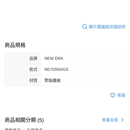
１．於結帳方式選擇「AFTEE先享後付」後，將跳轉至「AFTEE先享後付」
付款後全家取貨
結帳頁面，進行簡訊認證並確認金額後，即可完成結帳。
２．訂單成立數日內，您將收到繳費通知簡訊。
每筆NT$60，滿NT$1,500(含以上)免運費
３．收到繳費通知簡訊後14天內，點擊此簡訊中的連結，可透過四大超商／
ATM／網路銀行／等多元方式進行付款，方視為交易完成。
顯示電腦版詳細說明
7-11取貨付款
※ 請注意：結帳手續完成當下不需立刻繳費，但若您需要取消訂單，請聯絡
每筆NT$60，滿NT$1,500(含以上)免運費
購買商品的店家。未經商家同意取消之訂單仍視為有效，需透過AFTEE先享
後付繳納相關費用。
商品規格
付款後7-11取貨
※ 交易是否成功請以「AFTEE先享後付 」之結帳頁面顯示為準，若有關於
是否繳費成功／繳費後需取消欲退款等相關疑問，請聯繫「AFTEE先享後付
每筆NT$60，滿NT$1,500(含以上)免運費
客戶支援中心」
https://netprotections.freshdesk.com/support/home
品牌
NEW ERA
宅配
【注意事項】
款式
NE70956915
１．透過由恩沛科技股份有限公司提供之「AFTEE先享後付」服務完成之交
每筆NT$100，滿NT$1,500(含以上)免運費
易，需依本服務之必要範圍內提供個人資料，並將交易相關給付款項請求債
材質
聚酯纖維
權轉讓予恩沛科技股份有限公司。
２．關於個人資料處理事宜，請瀏覽以下網址：
https://aftee.tw/terms/#terms3
客服
３．未成年的使用者請事先徵得法定代理人或監護人之同意方可使用
「AFTEE先享後付」，若未經同意申辦者引起之損失，本公司不負相關責
任。
４．使用「AFTEE先享後付」時，將依據個別帳號之用戶狀況，依本公司即
商品相關分類 (5)
時審查核予不同之上限額度；若仍有額度不足之情形，本公司將視審查結果
查看全部
請求用戶進行身份認證。
５．嚴禁一人註冊多個帳號或使用他人資訊註冊。若發現惡意使用之情形，